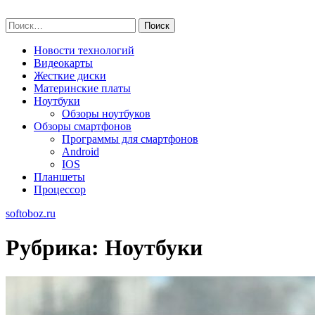
Skip
softoboz.ru
to
Найти:
content
Новости технологий
Видеокарты
Жесткие диски
Материнские платы
Ноутбуки
Обзоры ноутбуков
Обзоры смартфонов
Программы для смартфонов
Android
IOS
Планшеты
Процессор
softoboz.ru
Рубрика:
Ноутбуки