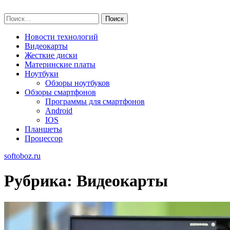
Skip
softoboz.ru
to
Найти:
content
Новости технологий
Видеокарты
Жесткие диски
Материнские платы
Ноутбуки
Обзоры ноутбуков
Обзоры смартфонов
Программы для смартфонов
Android
IOS
Планшеты
Процессор
softoboz.ru
Рубрика:
Видеокарты