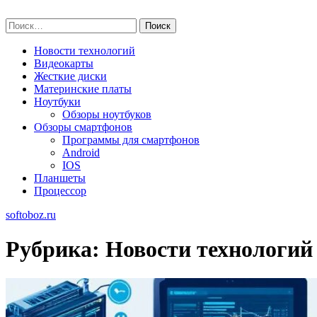
Skip
softoboz.ru
to
Найти:
content
Новости технологий
Видеокарты
Жесткие диски
Материнские платы
Ноутбуки
Обзоры ноутбуков
Обзоры смартфонов
Программы для смартфонов
Android
IOS
Планшеты
Процессор
softoboz.ru
Рубрика:
Новости технологий