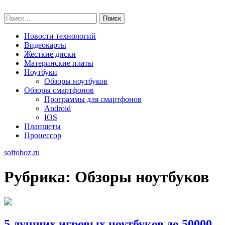
Skip
softoboz.ru
to
Найти:
content
Новости технологий
Видеокарты
Жесткие диски
Материнские платы
Ноутбуки
Обзоры ноутбуков
Обзоры смартфонов
Программы для смартфонов
Android
IOS
Планшеты
Процессор
softoboz.ru
Рубрика:
Обзоры ноутбуков
5 лучших игровых ноутбуков до 50000