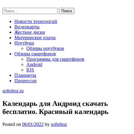
Skip
softoboz.ru
to
Найти:
content
Новости технологий
Видеокарты
Жесткие диски
Материнские платы
Ноутбуки
Обзоры ноутбуков
Обзоры смартфонов
Программы для смартфонов
Android
IOS
Планшеты
Процессор
softoboz.ru
Календарь для Андроид скачать
бесплатно. Красивый календарь
Posted on
06/01/2022
by
softoboz