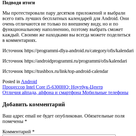
Подводя итоги
Мы протестировали пару десятков приложений и выбрали
всего пять лучших бесплатных календарей для Android. Они
очень отличаются не только по внешнему виду, но и по
функциональному наполнению, поэтому выбрать сможет
каждый. Своими же находками вы всегда можете поделиться
в комментариях.
Источник
https://programmi-dlya-android.ru/category/ofis/kalendari
Источник
https://androidprogrammi.ru/programmi/ofis/kalendari
Источник
https://trashbox.ru/link/top-android-calendar
Posted in
Android
Навигация
Процессор Intel Core i5-6300HQ: Ноутбук-Центр
Отличия айпада, айфона и смартфона Мобильные телефоны
по
записям
Добавить комментарий
Ваш адрес email не будет опубликован.
Обязательные поля
помечены
*
Комментарий
*