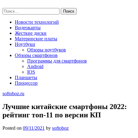
Skip
softoboz.ru
to
Найти:
content
Новости технологий
Видеокарты
Жесткие диски
Материнские платы
Ноутбуки
Обзоры ноутбуков
Обзоры смартфонов
Программы для смартфонов
Android
IOS
Планшеты
Процессор
softoboz.ru
Лучшие китайские смартфоны 2022:
рейтинг топ-11 по версии КП
Posted on
09/11/2021
by
softoboz