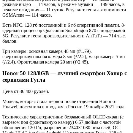
режиме видео — 14 часов, в режиме музыки — 149 часов, в
режиме ожидания — 11 суток. Результат теста автономности
GSMArena — 114 часов.
Есть NFC. 128 гб постоянной и 6 гб оперативной памяти. 8-
ядерный процессор Qualcomm Snapdragon 870 с поддержкой
5G. Результат теста производительности AnTuTu — 714 тыс.
баллов.
Три камеры: основная камера 48 мп (f/1.79),
сверхширокоугольная камера 8 мп (ƒ/2.2), макрокамера 5 мп
(ƒ/2.4). Фронтальная камера 20 мп (ƒ/2.45).
Honor 50 128/8GB — лучший смартфон Хонор с
сервисами Гугла
Цена от 36 400 рублей.
Модель, которая стала первой после отделения Honor от
Huawei, поступила в продажу в России 19 ноября 2021 года.
Технические характеристики: безрамочный OLED-экран (с
вырезом под фронтальную камеру) 6,57 дюйма с частотой
обновления 120 Гц, разрешение 2340×1080 пикселей, ОС
Magic UI 4.2 (на базе Android 11) с сервисами Гугла, 128 гб