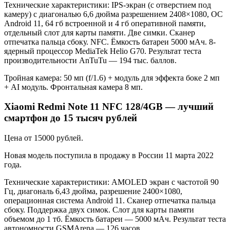
Технические характеристики: IPS-экран (с отверстием под
камеру) с диагональю 6,6 дюйма разрешением 2408×1080, ОС
Android 11, 64 гб встроенной и 4 гб оперативной памяти,
отдельный слот для карты памяти. Две симки. Сканер
отпечатка пальца сбоку. NFC. Ёмкость батареи 5000 мАч. 8-
ядерный процессор MediaTek Helio G70. Результат теста
производительности AnTuTu — 194 тыс. баллов.
Тройная камера: 50 мп (f/1.6) + модуль для эффекта боке 2 мп
+ AI модуль. Фронтальная камера 8 мп.
Xiaomi Redmi Note 11 NFC 128/4GB — лучший
смартфон до 15 тысяч рублей
Цена от 15000 рублей.
Новая модель поступила в продажу в России 11 марта 2022
года.
Технические характеристики: AMOLED экран с частотой 90
Гц, диагональ 6,43 дюйма, разрешение 2400×1080,
операционная система Android 11. Сканер отпечатка пальца
сбоку. Поддержка двух симок. Cлот для карты памяти
объемом до 1 тб. Ёмкость батареи — 5000 мАч. Результат теста
автономности GSMArena — 126 часов.