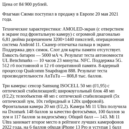
Цена от 84 900 рублей.
Флагман Сяоми поступил в продажу в Европе 20 мая 2021
года.
Технические характеристики: AMOLED-экран (с отверстием
в экране под фронтальную камеру) с огромной диагональю
6,81 дюйма разрешением 3200×1440 пикселей, операционная
система Android 11. Сканер отпечатка пальца в экране.
Поддержка двух симок. Слот для карты памяти отсутствует.
Ёмкость батареи — 5000 мА⋅ч. Результат теста автономности
UL Benchmarks — 10 часов 23 минуты. NFC. Поддержка 5G.
512 гб постоянной и 12 гб оперативной памяти. 8-ядерный
процессор Qualcomm Snapdragon 888. Результат теста
производительности AnTuTu — 808,8 тыс. баллов.
Три камеры: сенсор Samsung ISOCELL 50 мп (f/1,95) с
оптической стабилизацией; широкоугольный блок 48 мп
(f/2,2); телеобъектив 48 мп с оптической стабилизацией (5х
оптический зум, 10х гибридный и 120х цифровой).
Фронтальная камера 20 мп (f/2,2). Камера Mi 11 Ultra получила
на Dxomark 148 баллов за качество фотосъёмки, 100 баллов за
зум и 117 баллов за видеосъёмку. Общий балл — 143. Mi 11
Ultra занимает второе место в рейтинге лучших камерофонов
2022 года, на 6 баллов обходя iPhone 13 Pro и уступая 1 балл