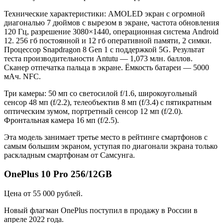
Технические характеристики: AMOLED экран с огромной
диагональю 7 дюймов с вырезом в экране, частота обновления
120 Гц, разрешение 3080×1440, операционная система Android
12. 256 гб постоянной и 12 гб оперативной памяти, 2 симки.
Процессор Snapdragon 8 Gen 1 с поддержкой 5G. Результат
теста производительности Antutu — 1,073 млн. баллов.
Сканер отпечатка пальца в экране. Ёмкость батареи — 5000
мАч. NFC.
Три камеры: 50 мп со светосилой f/1.6, широкоугольный
сенсор 48 мп (f/2.2), телеобъектив 8 мп (f/3.4) с пятикратным
оптическим зумом, портретный сенсор 12 мп (f/2.0).
Фронтальная камера 16 мп (f/2.5).
Эта модель занимает третье место в рейтинге смартфонов с
самым большим экраном, уступая по диагонали экрана только
раскладным смартфонам от Самсунга.
OnePlus 10 Pro 256/12GB
Цена от 55 000 рублей.
Новый флагман OnePlus поступил в продажу в России в
апреле 2022 года.