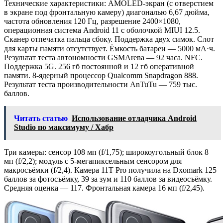
Технические характеристики: AMOLED-экран (с отверстием
в экране под фронтальную камеру) диагональю 6,67 дюйма,
частота обновления 120 Гц, разрешение 2400×1080,
операционная система Android 11 с оболочкой MIUI 12.5.
Сканер отпечатка пальца сбоку. Поддержка двух симок. Слот
для карты памяти отсутствует. Ёмкость батареи — 5000 мА⋅ч.
Результат теста автономности GSMArena — 92 часа. NFC.
Поддержка 5G. 256 гб постоянной и 12 гб оперативной
памяти. 8-ядерный процессор Qualcomm Snapdragon 888.
Результат теста производительности AnTuTu — 759 тыс.
баллов.
Читать статью
Использование отладчика Android
Studio по максимуму / Хабр
Три камеры: сенсор 108 мп (f/1,75); широкоугольный блок 8
мп (f/2,2); модуль с 5-мегапиксельным сенсором для
макросъёмки (f/2,4). Камера 11T Pro получила на Dxomark 125
баллов за фотосъёмку, 39 за зум и 110 баллов за видеосъёмку.
Средняя оценка — 117. Фронтальная камера 16 мп (f/2,45).