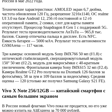
России в мае 2022 года.
Технические характеристики: AMOLED экран 6,7 дюйма,
частота обновления 120 Гц, разрешение 3216х1140, ОС realme
UI 3.0 на базе Android 12, 256 гб постоянной и 12 гб
оперативной памяти, 2 симки, слот для карты памяти
отсутствует. Процессор Snapdragon 8 Gen 1 с поддержкой 5G.
Результат теста производительности AnTuTu — 965,8 тыс.
баллов. Сканер отпечатка пальца в дисплее. Есть NFC.
Ёмкость батареи — 5000 мАч. Результат теста автономности
GSMArena — 117 часов.
Три камеры: основной модуль Sony IMX766 50 мп (f/1.8) с
оптической стабилизацией, сверхширокоугольный модуль
150° 50 мп (f/2.2), модуль для макросъёмки с 40-кратным
увеличением. Фронтальная камера Sony IMX615 32 мп (f/2.4).
Камера Realme GT2 Pro получила на Dxomark 126 баллов за
фотосъёмку, 58 за зум и 109 баллов за видеосъёмку. Средняя
оценка — 120 (столько же получил Samsung Galaxy S21 FE).
Vivo X Note 256/12GB — китайский смартфон с
самым большим экраном
В России новый флагман Vivo пока не продается, но его уже
можно купить на AliExpress за 70 000 рублей.