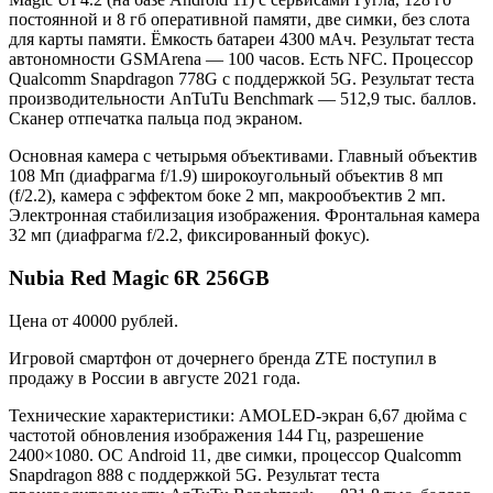
постоянной и 8 гб оперативной памяти, две симки, без слота
для карты памяти. Ёмкость батареи 4300 мАч. Результат теста
автономности GSMArena — 100 часов. Есть NFC. Процессор
Qualcomm Snapdragon 778G с поддержкой 5G. Результат теста
производительности AnTuTu Benchmark — 512,9 тыс. баллов.
Сканер отпечатка пальца под экраном.
Основная камера с четырьмя объективами. Главный объектив
108 Мп (диафрагма f/1.9) широкоугольный объектив 8 мп
(f/2.2), камера с эффектом боке 2 мп, макрообъектив 2 мп.
Электронная стабилизация изображения. Фронтальная камера
32 мп (диафрагма f/2.2, фиксированный фокус).
Nubia Red Magic 6R 256GB
Цена от 40000 рублей.
Игровой смартфон от дочернего бренда ZTE поступил в
продажу в России в августе 2021 года.
Технические характеристики: AMOLED-экран 6,67 дюйма с
частотой обновления изображения 144 Гц, разрешение
2400×1080. ОС Android 11, две симки, процессор Qualcomm
Snapdragon 888 с поддержкой 5G. Результат теста