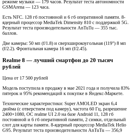
режиме музыки — 179 часов. Результат теста автономности
GSMArena — 123 часа.
Есть NFC. 128 гб постоянной и 6 гб оперативной памяти. 8-
ядерный процессор MediaTek Dimensity 810 с поддержкой 5G.
Результат теста производительности AnTuTu — 355 тыс.
баллов.
Две камеры: 50 мп (f/1.8) и сверхширокоугольная (119°) 8 мп
(f/2.2). Фронтальная камера 16 мп (f/2.45).
Realme 8 — лучший смартфон до 20 тысяч
рублей
Цена от 17 500 рублей
Модель поступила в продажу в мае 2021 года и получила 83%
пятерок и 95% рекомендаций к покупке в Яндекс-Маркете.
Технические характеристики: Super AMOLED экран 6,4
дюйма (с отверстием под камеру), частота 60 Гц, разрешение
2400×1080, ОС realme UI 2.0 на базе Android 11, 128 гб
постоянной и 6 гб оперативной памяти, 2 симки, отдельный
слот для карты памяти. 8-ядерный процессор MediaTek Helio
G95. Результат теста производительности AnTuTu — 356,9