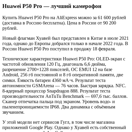
Huawei P50 Pro — лучший камерофон
Купить Huawei P50 Pro на AliExpress можно за 61 600 рублей
(доставка в Россию бесплатна). Цена в России от 90 200
рублей.
Новый флагман Хуавей был представлен в Китае в июле 2021
года, однако до Европы добрался только в начале 2022 года. В
России Huawei P50 Pro поступил в продажу 18 февраля.
Технические характеристики Huawei P50 Pro: OLED-экран с
частотой обновления 120 Гц, диагональ 6,6 дюйма,
разрешение 2700×1228 пикселей, ОС EMUI 12 на базе
Android, 256 гб постоянной и 8 гб оперативной памяти, две
симки. Ёмкость батареи 4360 мА⋅ч. Результат теста
автономности GSMArena — 76 часов. Быстрая зарядка. NFC.
8-ядерный процессор Snapdragon 888. Результат теста
производительности AnTuTu Benchmark — 697,6 тыс. баллов.
Сканер отпечатка пальца под экраном. Уровень водо- и
пыленепроницаемости IP68. Два динамика с объёмным
звучанием.
У этой модели нет сервисов Гугл, в том числе магазина
приложений Google Play. Однако у Хуавей есть собственный