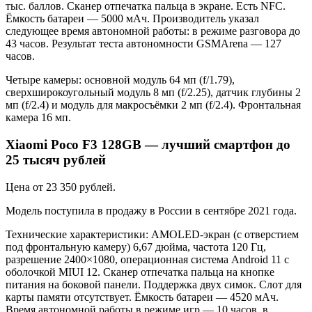
тыс. баллов. Сканер отпечатка пальца в экране. Есть NFC.
Ёмкость батареи — 5000 мАч. Производитель указал
следующее время автономной работы: в режиме разговора до
43 часов. Результат теста автономности GSMArena — 127
часов.
Четыре камеры: основной модуль 64 мп (f/1.79),
сверхширокоугольный модуль 8 мп (f/2.25), датчик глубины 2
мп (f/2.4) и модуль для макросъёмки 2 мп (f/2.4). Фронтальная
камера 16 мп.
Xiaomi Poco F3 128GB — лучший смартфон до
25 тысяч рублей
Цена от 23 350 рублей.
Модель поступила в продажу в России в сентябре 2021 года.
Технические характеристики: AMOLED-экран (с отверстием
под фронтальную камеру) 6,67 дюйма, частота 120 Гц,
разрешение 2400×1080, операционная система Android 11 с
оболочкой MIUI 12. Сканер отпечатка пальца на кнопке
питания на боковой панели. Поддержка двух симок. Слот для
карты памяти отсутствует. Ёмкость батареи — 4520 мАч.
Время автономной работы в режиме игр — 10 часов, в