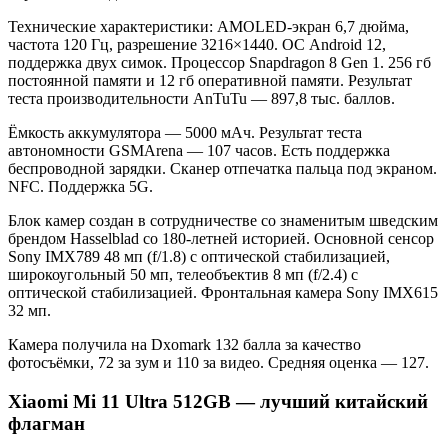
Технические характеристики: AMOLED-экран 6,7 дюйма,
частота 120 Гц, разрешение 3216×1440. ОС Android 12,
поддержка двух симок. Процессор Snapdragon 8 Gen 1. 256 гб
постоянной памяти и 12 гб оперативной памяти. Результат
теста производительности AnTuTu — 897,8 тыс. баллов.
Ёмкость аккумулятора — 5000 мАч. Результат теста
автономности GSMArena — 107 часов. Есть поддержка
беспроводной зарядки. Сканер отпечатка пальца под экраном.
NFC. Поддержка 5G.
Блок камер создан в сотрудничестве со знаменитым шведским
брендом Hasselblad со 180-летней историей. Основной сенсор
Sony IMX789 48 мп (f/1.8) с оптической стабилизацией,
широкоугольный 50 мп, телеобъектив 8 мп (f/2.4) с
оптической стабилизацией. Фронтальная камера Sony IMX615
32 мп.
Камера получила на Dxomark 132 балла за качество
фотосъёмки, 72 за зум и 110 за видео. Средняя оценка — 127.
Xiaomi Mi 11 Ultra 512GB — лучший китайский
флагман