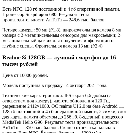
Есть NFC. 128 гб постоянной и 4 гб оперативной памяти.
Процессор Snapdragon 680. Результат теста
производительности AnTuTu — 248,6 тыс. баллов.
Четыре камеры: 50 мп (f/1,8), широкоугольная камера 8 мп,
камера с 2-мегапиксельным сенсором для макросъёмки; 2-
мегапиксельный датчик для получения информации о
глубине сцены. Фронтальная камера 13 мп (f/2.4).
Realme 8i 128GB — лучший смартфон до 16
тысяч рублей
Цена от 16000 рублей.
Модель поступила в продажу 14 октября 2021 года.
Технические характеристики: IPS экран 6,6 дюйма (с
отверстием под камеру), частота обновления 120 Гц,
разрешение 2412×1080, ОС realme UI 2.0 на базе Android 11,
128 гб постоянной и 4 гб оперативной памяти, 2 симки, слот
для карты памяти объемом до 256 гб. 8-ядерный процессор
MediaTek Helio G96. Результат теста производительности
AnTuTu — 350 тыс. баллов. Сканер отпечатка пальца в
экране. Есть NFC. Ёмкость батареи — 5000 мАч.