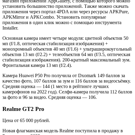
магазин приложений AppGallery, с помощью которого можно
установить большинство приложений. Также можно скачать
приложения через портал 4PDA или через ресурсы APKPure,
APKMirror и APKCombo. Установить популярные
приложения в один клик можно с помощью инструмента
Installer.
Основная камера имеет четыре модуля: цветной объектив 50
мп (f/1.8, оптическая стабилизация изображения) +
монохромный объектив 40 мп (f/1.6) + ультраширокоугольный
объектив 13 мп (f/2.2) + телеобъектив 64 мп (f/3.5, оптическая
стабилизация изображения). 200-кратный максимальный зум.
Фронтальная камера 13 мп (f/2.4).
Камера Huawei P50 Pro получила от Dxomark 149 баллов за
качество фото, 107 баллов за зум и 116 баллов за видеосъёмку.
Средняя оценка — 144 (1 место в рейтинге лучших
камерофонов на 2022 год). Селфи-камера получила 112 баллов
за фото и 96 за видео. Средняя оценка — 106.
Realme GT2 Pro
Цена от 65 000 рублей.
Новая флагманская модель Realme поступила в продажу в