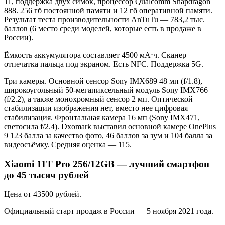
11, поддержка двух симок, процессор Qualcomm Snapdragon
888. 256 гб постоянной памяти и 12 гб оперативной памяти.
Результат теста производительности AnTuTu — 783,2 тыс.
баллов (6 место среди моделей, которые есть в продаже в
России).
Ёмкость аккумулятора составляет 4500 мА⋅ч. Сканер
отпечатка пальца под экраном. Есть NFC. Поддержка 5G.
Три камеры. Основной сенсор Sony IMX689 48 мп (f/1.8),
широкоугольный 50-мегапиксельный модуль Sony IMX766
(f/2.2), а также монохромный сенсор 2 мп. Оптической
стабилизации изображения нет, вместо нее цифровая
стабилизация. Фронтальная камера 16 мп (Sony IMX471,
светосила f/2.4). Dxomark выставил основной камере OnePlus
9 123 балла за качество фото, 46 баллов за зум и 104 балла за
видеосъёмку. Средняя оценка — 115.
Xiaomi 11T Pro 256/12GB — лучший смартфон
до 45 тысяч рублей
Цена от 43500 рублей.
Официальный старт продаж в России — 5 ноября 2021 года.