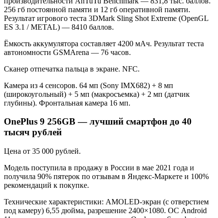
производительности AnTuTu Benchmark — 831,8 тыс. баллов.
256 гб постоянной памяти и 12 гб оперативной памяти.
Результат игрового теста 3DMark Sling Shot Extreme (OpenGL
ES 3.1 / METAL) — 8410 баллов.
Ёмкость аккумулятора составляет 4200 мАч. Результат теста
автономности GSMArena — 76 часов.
Сканер отпечатка пальца в экране. NFC.
Камера из 4 сенсоров. 64 мп (Sony IMX682) + 8 мп
(широкоугольный) + 5 мп (макросъемка) + 2 мп (датчик
глубины). Фронтальная камера 16 мп.
OnePlus 9 256GB — лучший смартфон до 40
тысяч рублей
Цена от 35 000 рублей.
Модель поступила в продажу в России в мае 2021 года и
получила 90% пятерок по отзывам в Яндекс-Маркете и 100%
рекомендаций к покупке.
Технические характеристики: AMOLED-экран (с отверстием
под камеру) 6,55 дюйма, разрешение 2400×1080. ОС Android