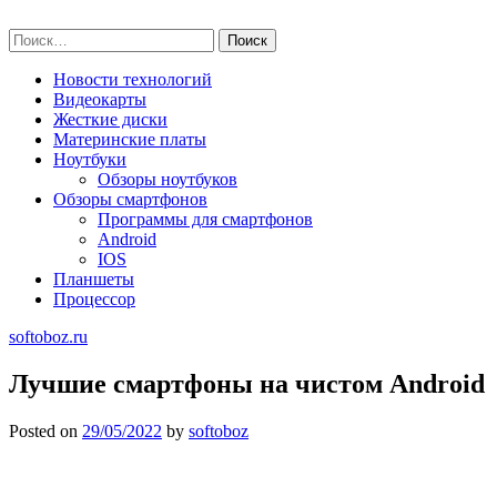
Skip
softoboz.ru
to
Найти:
content
Новости технологий
Видеокарты
Жесткие диски
Материнские платы
Ноутбуки
Обзоры ноутбуков
Обзоры смартфонов
Программы для смартфонов
Android
IOS
Планшеты
Процессор
softoboz.ru
Лучшие смартфоны на чистом Android
Posted on
29/05/2022
by
softoboz