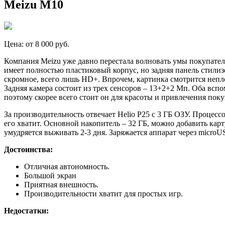
Meizu M10
Цена: от 8 000 руб.
Компания Meizu уже давно перестала волновать умы покупате
имеет полностью пластиковый корпус, но задняя панель стилизо
скромное, всего лишь HD+. Впрочем, картинка смотрится непло
Задняя камера состоит из трех сенсоров – 13+2+2 Мп. Оба всп
поэтому скорее всего стоит он для красоты и привлечения по
За производительность отвечает Helio P25 с 3 ГБ ОЗУ. Процес
его хватит. Основной накопитель – 32 ГБ, можно добавить карту
умудряется выживать 2-3 дня. Заряжается аппарат через microU
Достоинства:
Отличная автономность.
Большой экран
Приятная внешность.
Производительности хватит для простых игр.
Недостатки: