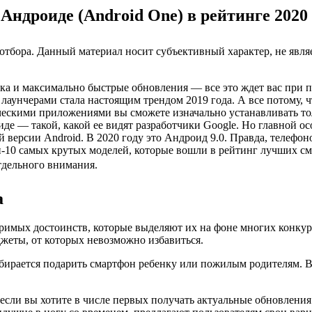
Андроиде (Android One) в рейтинге 2020 
тбора. Данный материал носит субъективный характер, не являе
а и максимально быстрые обновления — все это ждет вас при п
аунчерами стала настоящим трендом 2019 года. А все потому, 
ескими приложениями вы сможете изначально устанавливать тол
иде — такой, какой ее видят разработчики Google. Но главной
версии Android. В 2020 году это Андроид 9.0. Правда, телефоно
10 самых крутых моделей, которые вошли в рейтинг лучших сма
тдельного внимания.
а
мых достоинств, которые выделяют их на фоне многих конкури
жеты, от которых невозможно избавиться.
собирается подарить смартфон ребенку или пожилым родителям. В
 если вы хотите в числе первых получать актуальные обновлени