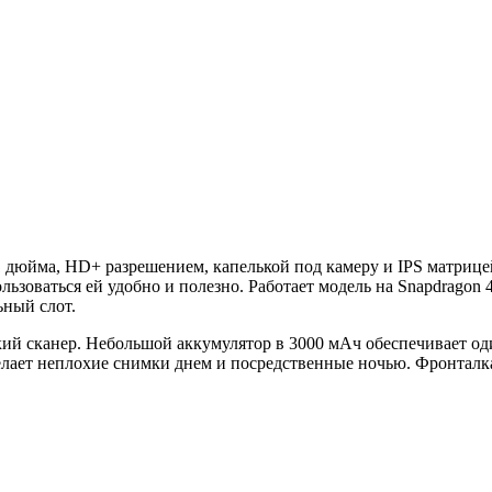
1 дюйма, HD+ разрешением, капелькой под камеру и IPS матрицей.
зоваться ей удобно и полезно. Работает модель на Snapdragon 43
ьный слот.
ий сканер. Небольшой аккумулятор в 3000 мАч обеспечивает оди
 делает неплохие снимки днем и посредственные ночью. Фронталк