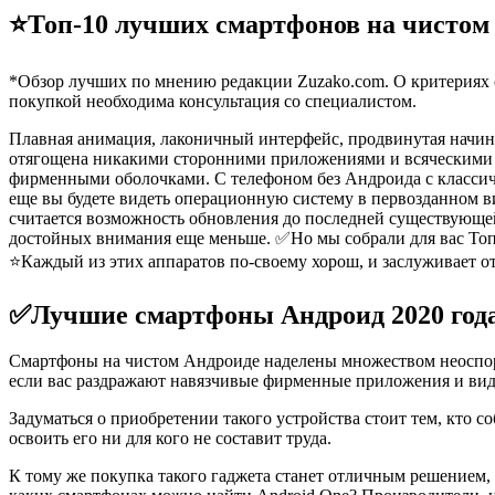
⭐️Топ-10 лучших смартфонов на чистом 
*Обзор лучших по мнению редакции Zuzako.com. О критериях о
покупкой необходима консультация со специалистом.
Плавная анимация, лаконичный интерфейс, продвинутая начинк
отягощена никакими сторонними приложениями и всяческими л
фирменными оболочками. С телефоном без Андроида с классич
еще вы будете видеть операционную систему в первозданном в
считается возможность обновления до последней существующей 
достойных внимания еще меньше. ✅Но мы собрали для вас Топ-
⭐️Каждый из этих аппаратов по-своему хорош, и заслуживает о
✅Лучшие смартфоны Андроид 2020 год
Смартфоны на чистом Андроиде наделены множеством неоспори
если вас раздражают навязчивые фирменные приложения и вид
Задуматься о приобретении такого устройства стоит тем, кто 
освоить его ни для кого не составит труда.
К тому же покупка такого гаджета станет отличным решением,