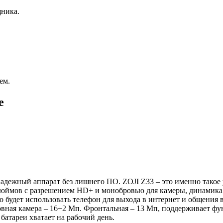
щника.
ем.
е
адежный аппарат без лишнего ПО. ZOJI Z33 – это именно такое 
 дюймов с разрешением HD+ и монобровью для камеры, динамика 
о будет использовать телефон для выхода в интернет и общения 
вная камера – 16+2 Мп. Фронтальная – 13 Мп, поддерживает фун
батареи хватает на рабочий день.