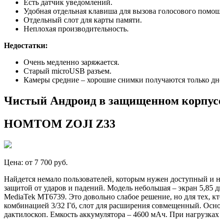
Есть датчик уведомлений.
Удобная отдельная клавиша для вызова голосового помо
Отдельный слот для карты памяти.
Неплохая производительность.
Недостатки:
Очень медленно заряжается.
Старый microUSB разъем.
Камеры средние – хорошие снимки получаются только дн
Чистый Андроид в защищенном корпус
HOMTOM ZOJI Z33
Цена: от 7 700 руб.
Найдется немало пользователей, которым нужен доступный и н
защитой от ударов и падений. Модель небольшая – экран 5,85
MediaTek MT6739. Это довольно слабое решение, но для тех, кт
комбинацией 3/32 Гб, слот для расширения совмещенный. Осно
дактилоскоп. Емкость аккумулятора – 4600 мАч. При нагрузках 