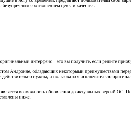
дущие в ногу со временем, предлагают пользователям свои вари
с безупречным соотношением цены и качества.
оригинальный интерфейс – это вы получите, если решите приоб
 чистом Андроиде, обладающих некоторыми преимуществами пер
е действительно нужны, и пользоваться исключительно оригинал
 является возможность обновления до актуальных версий ОС. П
дставлены ниже.