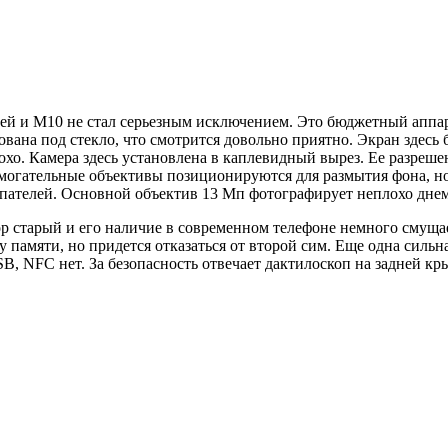
лей и M10 не стал серьезным исключением. Это бюджетный аппа
вана под стекло, что смотрится довольно приятно. Экран здесь 
хо. Камера здесь установлена в каплевидный вырез. Ее разрешен
омогательные объективы позиционируются для размытия фона, но 
купателей. Основной объектив 13 Мп фотографирует неплохо днем
сор старый и его наличие в современном телефоне немного смуща
 памяти, но придется отказаться от второй сим. Еще одна сильна
SB, NFC нет. За безопасность отвечает дактилоскоп на задней кр