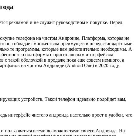
года
тся рекламой и не служит руководством к покупке. Перед
окупке телефона на чистом Андроиде. Платформа, которая не
что она обладает множеством преимуществ перед стандартными
ько те программы, которые вам действительно необходимы. А
 особенностью платформы с оригинальным интерфейсом
в с такой оболочкой в продаже пока еще совсем немного, а
ртфонов на чистом Андроиде (Android One) в 2020 году.
рующих устройств. Такой телефон идеально подойдет вам,
едь интерфейс чистого андроида настолько прост и удобен, что
я и пользоваться всеми возможностями своего Андроида. На