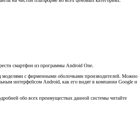
анты на чистой платформе во всех ценовых категориях.
рести смартфон из программы Android One.
ед моделями с фирменными оболочками производителей. Можно
ьным интерфейсом Android, как его видят в компании Google и
одробней обо всех преимуществах данной системы читайте