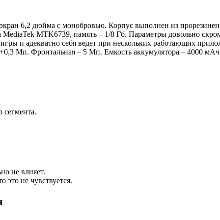
экран 6,2 дюйма с монобровью. Корпус выполнен из прорезиненно
на MediaTek MTK6739, память – 1/8 Гб. Параметры довольно скро
е игры и адекватно себя ведет при нескольких работающих прил
– 8+0,3 Мп. Фронтальная – 5 Мп. Емкость аккумулятора – 4000 мА
 сегмента.
но не влияет.
о это не чувствуется.
н