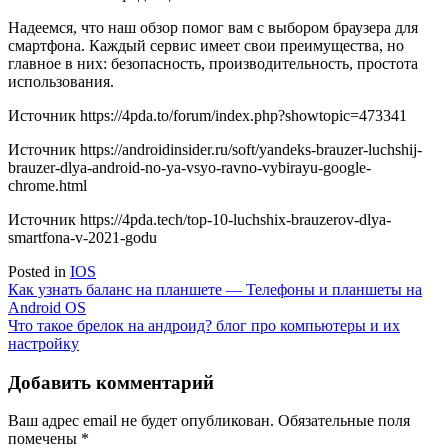
Надеемся, что наш обзор помог вам с выбором браузера для
смартфона. Каждый сервис имеет свои преимущества, но
главное в них: безопасность, производительность, простота
использования.
Источник
https://4pda.to/forum/index.php?showtopic=473341
Источник
https://androidinsider.ru/soft/yandeks-brauzer-luchshij-
brauzer-dlya-android-no-ya-vsyo-ravno-vybirayu-google-
chrome.html
Источник
https://4pda.tech/top-10-luchshix-brauzerov-dlya-
smartfona-v-2021-godu
Posted in
IOS
Навигация
Как узнать баланс на планшете — Телефоны и планшеты на
Android OS
по
Что такое брелок на андроид? блог про компьютеры и их
записям
настройку
Добавить комментарий
Ваш адрес email не будет опубликован.
Обязательные поля
помечены
*