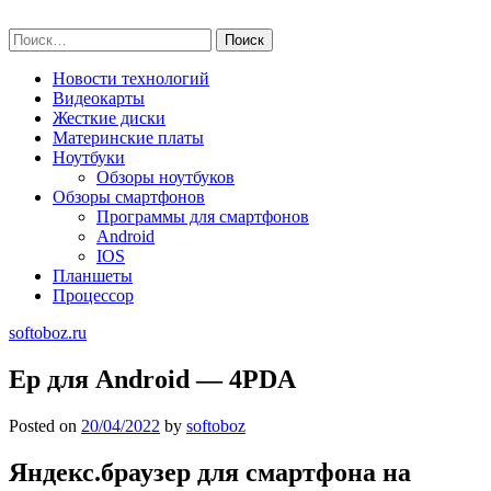
Skip
softoboz.ru
to
Найти:
content
Новости технологий
Видеокарты
Жесткие диски
Материнские платы
Ноутбуки
Обзоры ноутбуков
Обзоры смартфонов
Программы для смартфонов
Android
IOS
Планшеты
Процессор
softoboz.ru
Ер для Android — 4PDA
Posted on
20/04/2022
by
softoboz
Яндекс.браузер для смартфона на