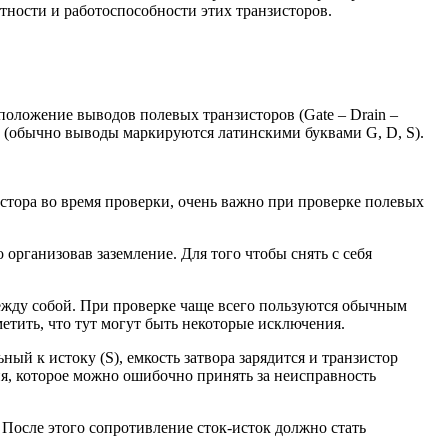
стности и работоспособности этих транзисторов.
оложение выводов полевых транзисторов (Gate – Drain –
а (обычно выводы маркируются латинскими буквами G, D, S).
стора во время проверки, очень важно при проверке полевых
организовав заземление. Для того чтобы снять с себя
ежду собой. При проверке чаще всего пользуются обычным
етить, что тут могут быть некоторые исключения.
ый к истоку (S), емкость затвора зарядится и транзистор
ия, которое можно ошибочно принять за неисправность
 После этого сопротивление сток-исток должно стать