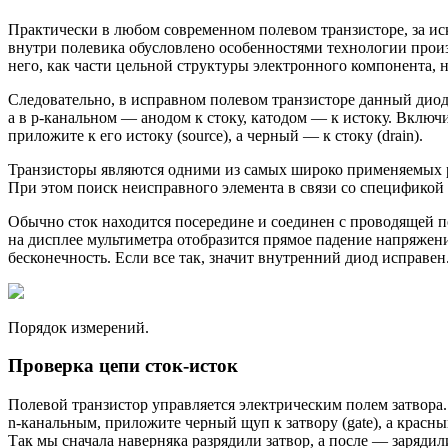
Практически в любом современном полевом транзисторе, за и
внутри полевика обусловлено особенностями технологии произ
него, как части цельной структуры электронного компонента, н
Следовательно, в исправном полевом транзисторе данный диод
а в p-канальном — анодом к стоку, катодом — к истоку. Включ
приложите к его истоку (source), а черный — к стоку (drain).
Транзисторы являются одними из самых широко применяемых ра
При этом поиск неисправного элемента в связи со спецификой
Обычно сток находится посередине и соединен с проводящей под
на дисплее мультиметра отобразится прямое падение напряжени
бесконечность. Если все так, значит внутренний диод исправен
Порядок измерений.
Проверка цепи сток-исток
Полевой транзистор управляется электрическим полем затвора. 
n-канальным, приложите черный щуп к затвору (gate), а красн
Так мы сначала наверняка разрядили затвор, а после — зарядили