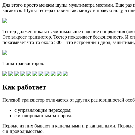
Для этого просто меняем щупы мультиметра местами. Еще раз по
касаются. Щупы тестера ставим так: минус в правую ногу, а п
Тестер должен показать минимальное падение напряжения (около
Это закроет транзистор. Тестер показывает бесконечность. И о
показывает что-то около 500 – это встроенный диод, защитный
Типы транзисторов.
Как работает
Полевой транзистор отличается от других разновидностей особ
с управляющим переходом;
с изолированным затвором.
Первые из них бывают n канальными и p канальными. Первые 
с n-проводимостью.