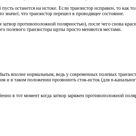
пусть останется на истоке. Если транзистор исправен, то как то
о значит, что транзистор перешел в проводящее состояние.
м затвор противоположной полярностью), после чего снова крас
ого полевого транзистора щупы просто меняются местами.
т быть вполне нормальным, ведь у современных полевых транзис
ком и в таком положении прозвонить сток-исток (для n-канально
обенно в тот момент когда затвор заряжен противоположной поля