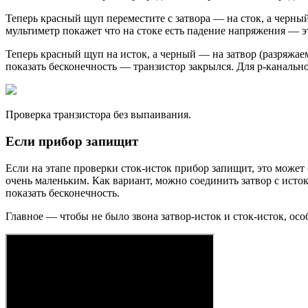
Теперь красный щуп переместите с затвора — на сток, а черный 
мультиметр покажет что на стоке есть падение напряжения — эт
Теперь красный щуп на исток, а черный — на затвор (разряжае
показать бесконечность — транзистор закрылся. Для p-канальн
Проверка транзистора без выпаивания.
Если прибор запищит
Если на этапе проверки сток-исток прибор запищит, это може
очень маленьким. Как вариант, можно соединить затвор с исто
показать бесконечность.
Главное — чтобы не было звона затвор-исток и сток-исток, ос