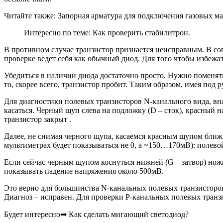
Читайте также: Запорная арматура для подключения газовых м
Интересно по теме: Как проверить стабилитрон.
В противном случае транзистор признается неисправным. В со
проверке ведет себя как обычный диод. Для того чтобы избежа
Убедиться в наличии диода достаточно просто. Нужно поменять
то, скорее всего, транзистор пробит. Таким образом, имея по
Для диагностики полевых транзисторов N-канального вида, внач
касаться. Черный щуп слева на подложку (D – сток), красный н
транзистор закрыт .
Далее, не снимая черного щупа, касаемся красным щупом ближн
мультиметрах будет показываться не 0, а ~150…170мВ): полев
Если сейчас черным щупом коснуться нижней (G – затвор) ножки
показывать падение напряжения около 500мВ.
Это верно для большинства N-канальных полевых транзисторов
Диагноз – исправен. Для проверки P-канальных полевых тран
Будет интересно➡ Как сделать мигающий светодиод?