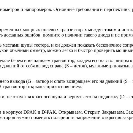
анометров и напоромеров. Основные требования и перспективы 
временных мощных полевых транзисторах между стоком и истоко
ть досадных ошибок, помните о наличии такого диода и не прими
 местами щупы тестера, и он должен показать бесконечное сопр
д рукой обычный омметр, можно легко и быстро проверить мощный
але берем и выпаиваем транзистор, кладем его на стол лицом к 
а дальний от себя вывод справа (S – исток), мультиметр показы
его вывода (G – затвор и опять возвращаем его на дальний (S –
ой транзистор открылся прикосновением.
, не отпуская красного щупа и вернуть его на подложку (D – сто
 в корпусе DPAK и D²PAK. Открываем. Открыт. Закрываем. Закры
зисторов нужно поменять полярность напряжений открытия-закр