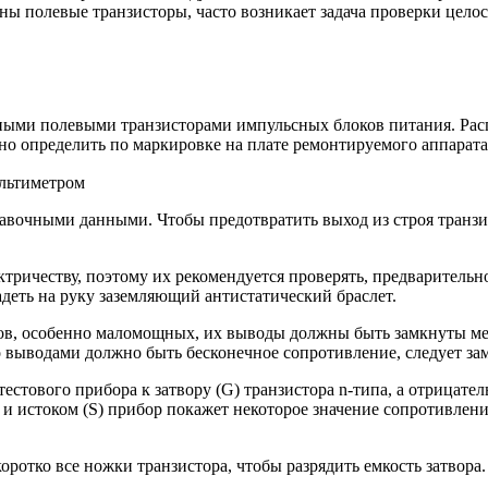
ены полевые транзисторы, часто возникает задача проверки цело
ными полевыми транзисторами импульсных блоков питания. Расп
но определить по маркировке на плате ремонтируемого аппарат
ультиметром
равочными данными. Чтобы предотвратить выход из строя транзи
ричеству, поэтому их рекомендуется проверять, предварительно 
деть на руку заземляющий антистатический браслет.
ров, особенно маломощных, их выводы должны быть замкнуты м
 выводами должно быть бесконечное сопротивление, следует зам
ового прибора к затвору (G) транзистора n-типа, а отрицательн
) и истоком (S) прибор покажет некоторое значение сопротивлен
ротко все ножки транзистора, чтобы разрядить емкость затвора.