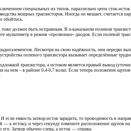
сключением специальных их типов, параллельно цепи сток-исто
водства мощных транзисторов. Иногда он мешает, считается пар
е обойтись.
 тоже должен быть исправным. В n-канальном полевом транзисто
ите мультиметр в режим «прозвонки» диодов. Если полевой тран
диоэлементов. Несмотря на свою надёжность, они нередко выход
 устройства полевого транзистора вызывает определённые трудн
ложкой транзистора, а истоком является правый вывод (уточните
я на нем – в районе 0,4-0,7 вольт. Если теперь положение щупо
.
И если емкость затвор-исток зарядить, то проводимость в направ
ый — к истоку, и через секунду измените расположение щупов н
 его. Затвор обычно слева, а исток — справа.