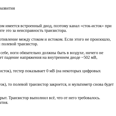
развития
м имеется встроенный диод, поэтому канал «сток-исток» при
те это за неисправность транзистора.
отивление между стоком и истоком. Если этого не произошло,
 полевой транзистор.
себе, ноги обязательно должны быть в воздухе, ничего не
вает падение напряжения на внутреннем диоде ~502 мВ,
 исток), тестер показывает 0 мВ (на некоторых цифровых
к), то полевой транзистор закроется, и мультиметр снова будет
т. Транзистор выполнил всё, что от него требовалось.
ытия.