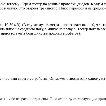
-быстрому: Берем тестер на режиме проверки диодов. Кладем тра
люс в левую. Это откроет транзистор. Плюс переносим на среднюю
 10-50 мВ). (В случае мультиметра – показывает около 0, что-то
пять плюс на среднюю ногу, а минус на правую. Тестер показыва
, присутствует в большинстве мощных мосфетов).
енностями своего устройства. Он может относиться к одному из 
из них более распространены. Они используют следующий принц