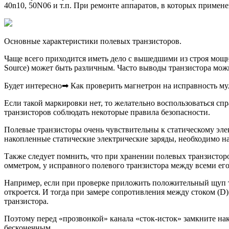
40n10, 50N06 и т.п. При ремонте аппаратов, в которых примен
Основные характеристики полевых транзисторов.
Чаще всего приходится иметь дело с вышедшими из строя мощ
Source) может быть различным. Часто выводы транзистора мож
Будет интересно➡ Как проверить магнетрон на исправность м
Если такой маркировки нет, то желательно воспользоваться сп
транзисторов соблюдать некоторые правила безопасности.
Полевые транзисторы очень чувствительны к статическому элект
накопленные статические электрические заряды, необходимо на
Также следует помнить, что при хранении полевых транзисто
омметром, у исправного полевого транзистора между всеми его
Например, если при проверке приложить положительный щуп тест
откроется. И тогда при замере сопротивления между стоком (D
транзистора.
Поэтому перед «прозвонкой» канала «сток-исток» замкните нако
бесконечным.