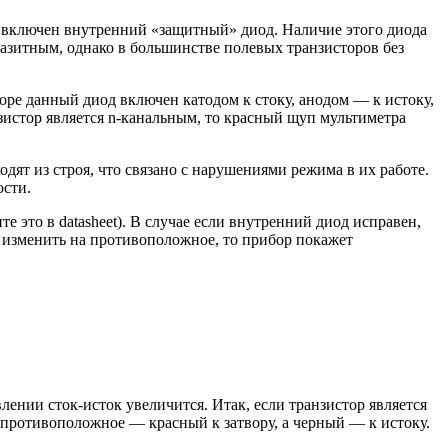
к включен внутренний «защитный» диод. Наличие этого диода
азитным, однако в большинстве полевых транзисторов без
ре данный диод включен катодом к стоку, анодом — к истоку,
зистор является n-канальным, то красный щуп мультиметра
ят из строя, что связано с нарушениями режима в их работе.
ости.
 это в datasheet). В случае если внутренний диод исправен,
в изменить на противоположное, то прибор покажет
лении сток-исток увеличится. Итак, если транзистор является
а противоположное — красный к затвору, а черный — к истоку.