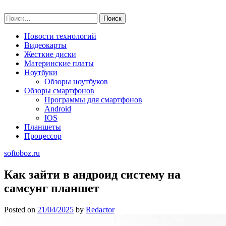
Skip
softoboz.ru
to
Найти:
content
Новости технологий
Видеокарты
Жесткие диски
Материнские платы
Ноутбуки
Обзоры ноутбуков
Обзоры смартфонов
Программы для смартфонов
Android
IOS
Планшеты
Процессор
softoboz.ru
Как зайти в андроид систему на
самсунг планшет
Posted on
21/04/2025
by
Redactor