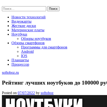
Skip
softoboz.ru
to
Найти:
content
Новости технологий
Видеокарты
Жесткие диски
Материнские платы
Ноутбуки
Обзоры ноутбуков
Обзоры смартфонов
Программы для смартфонов
Android
IOS
Планшеты
Процессор
softoboz.ru
Рейтинг лучших ноутбуков до 100000 ру
Posted on
07/07/2022
by
softoboz