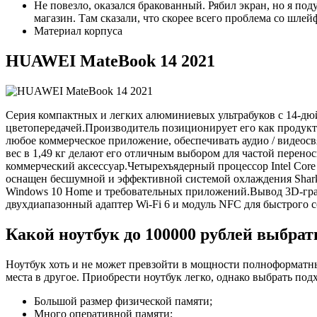
Не повезло, оказался бракованный. Рябил экран, но я под
магазин. Там сказали, что скорее всего проблема со шлей
Материал корпуса
HUAWEI MateBook 14 2021
Серия компактных и легких алюминиевых ультрабуков с 14-дю
цветопередачей.Производитель позиционирует его как продукт
любое коммерческое приложение, обеспечивать аудио / видеосв
вес в 1,49 кг делают его отличным выбором для частой перен
коммерческий аксессуар.Четырехъядерный процессор Intel Core 
оснащен бесшумной и эффективной системой охлаждения Shar
Windows 10 Home и требовательных приложений.Вывод 3D-граф
двухдиапазонный адаптер Wi-Fi 6 и модуль NFC для быстрог
Какой ноутбук до 100000 рублей выбрать
Ноутбук хоть и не может превзойти в мощности полноформатны
места в другое. Приобрести ноутбук легко, однако выбрать п
Большой размер физической памяти;
Много оперативной памяти;