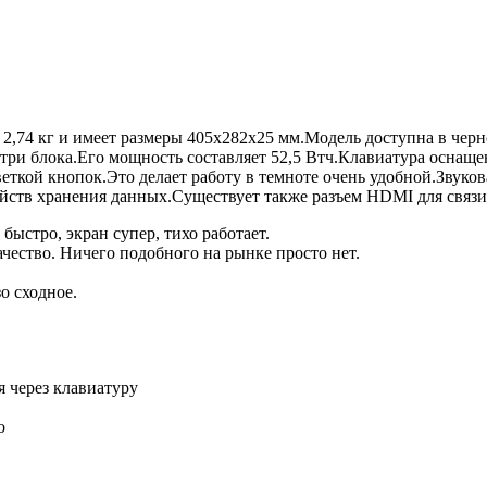
т 2,74 кг и имеет размеры 405x282x25 мм.Модель доступна в чер
 три блока.Его мощность составляет 52,5 Втч.Клавиатура оснащ
светкой кнопок.Это делает работу в темноте очень удобной.Зву
йств хранения данных.Существует также разъем HDMI для связ
 быстро, экран супер, тихо работает.
ество. Ничего подобного на рынке просто нет.
о сходное.
я через клавиатуру
о