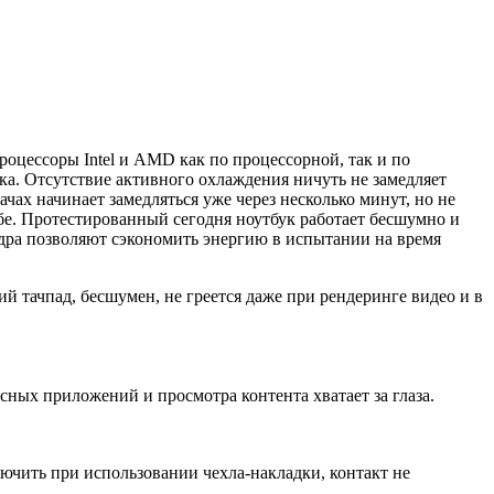
цессоры Intel и AMD как по процессорной, так и по
ка. Отсутствие активного охлаждения ничуть не замедляет
чах начинает замедляться уже через несколько минут, но не
себе. Протестированный сегодня ноутбук работает бесшумно и
ядра позволяют сэкономить энергию в испытании на время
й тачпад, бесшумен, не греется даже при рендеринге видео и в
исных приложений и просмотра контента хватает за глаза.
лючить при использовании чехла-накладки, контакт не