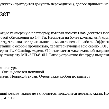
утбуках (приходится докупать переходники), долгое привыкани
38T
жную геймерскую платформу, которая поможет вам добиться поб
стотой обновления до 144 Гц. Несмотря на более компактный к
т·ч), что означает длительное время автономной работы. Эффек
очетании с особой прочностью, характеризующей всю серию TUF,
 серии TUF Gaming, модель F15 отличается максимальной надежн
у стандарту MIL-STD-810H. Такое устройство без труда выдерж
клавиатуры
о. Очень доволен покупкой
ивен. Неплохой экран. Очень даже удобен по размеру
ящий режим- экран не включается, приходится перезагружать. Н
нормально