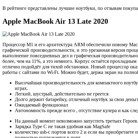
В рейтинге представлены лучшие ноутбуки, по отзывам покупа
Apple MacBook Air 13 Late 2020
Процессор M1 и его архитектура ARM обеспечили новому MacB
графической производительности, и это урезанная версия проц
выполнение повседневных дел и графическая производительност
более, чем на 11%, а это немного. Корпус остаётся прохладным
отлично подойдёт для тихой обстановки. Новый процессор ока
работы с сайтами по Wi-Fi. Можно будет, держа экран на полно
Высочайшая производительность для компактного ноутбука
играх.
Легкий, шустрый, действительно не греется
Долго держит батарейку, отличный ноутбук за свои деньг
Ожидаемый функционал
Автономность прежде всего , отсутствие кулера и как сле
На данный момент невозможно запустить третьих Героев
Зарядка Type C не такая удобная как MagSafe
количество usb-c портов всего 2 и если вы приобретаете
полностью погружается в порт.