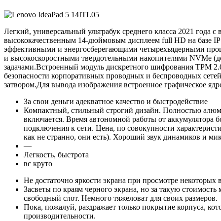
Легкий, универсальный ультрабук среднего класса 2021 года с
высококачественным 14-дюймовым дисплеем full HD на базе IP
эффективными и энергосберегающими четырехъядерными процесс
и высокоскоростными твердотельными накопителями NVMe (до
задачами.Встроенный модуль дискретного шифрования TPM 2.0
безопасности корпоративных проводных и беспроводных сетей
затвором.Для вывода изображения встроенное графическое ядро 
За свои деньги адекватное качество и быстродействие
Компактный, стильный строгий дизайн. Полностью алюми
включается. Время автономной работы от аккумулятора бо
подключения к сети. Цена, по совокупности характеристи
как не странно, они есть). Хороший звук динамиков и мик
—
Легкость, быстрота
вс круто
Не достаточно яркости экрана при просмотре некоторых 
Засветы по краям черного экрана, но за такую стоимость
свободный слот. Немного тяжеловат для своих размеров.
Пока, пожалуй, раздражает только покрытие корпуса, котор
производительности.