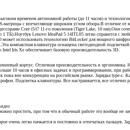
 высоким временем автономной работы (до 11 часов) и технолог
S-матрицы с впечатляюще широким углом обзора.В отличие от мо
орами Core i5/i7 11-го поколения (Tiger Lake, 10 нм).Они соч
 1 ТБ).Ноутбук Lenovo IdeaPad 5 14ITL05 легко справится с л
 может использовать технологию BitLocker для мощного шифро
.Эта компактная клавиатура оснащена светодиодной подсветкой
Intel Iris Xe обеспечивает базовую производительность 3D.
ниевый корпус. Отличная производительность и эргономика. Н
льше 10 часов в офисных задачах и программировании, при работ
к пока вне конкуренции на российском рынке. Зарядка type-c. Ка
рофон. Подсветка клавиатуры. Все настраивается, все отлично р
видео
 можно простить, при том что в обычный работе это вообще не за
ое очень легко пачкается и постоянно в отпечатках пальцев. Зар