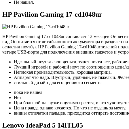
Не нашел,
HP Pavilion Gaming 17-cd1048ur
HP Pavilion Gaming 17-cd1048ur составляет 12 месяцев.Он веси
вид.Он питается от литий-ионного аккумулятора и разделен на
оснастил ноутбук HP Pavilion Gaming 17-cd1048ur зеленой под
четыре USB-порта для подключения внешних гаджетов и устро
Идеальный ноут за свои деньги, тянет почти все, работает
Лучший игровой и рабочий ноут по соотношению цена/кач
Неплохая производительность, хорошая матрица.
Аппарат что надо. Шустрый, удобный, не тяжелый. Желез
стильный дизайн для его ценового сегмента
пока не нашел
Нет
При большой нагрузке ощутимо греется, и это чувствуетс
Цена правда однако кусается. Но что не отдашь за мечту.
видны отпечатки пальцев, приходится оттирать постоянн
Lenovo IdeaPad 5 14ITL05