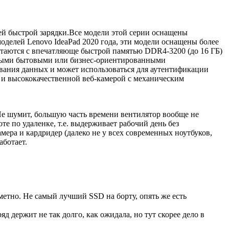
ией быстрой зарядки.Все модели этой серии оснащены
делей Lenovo IdeaPad 2020 года, эти модели оснащены более
етаются с впечатляюще быстрой памятью DDR4-3200 (до 16 ГБ)
юбыми бытовыми или бизнес-ориентированными
вания данных и может использоваться для аутентификации
 и высококачественной веб-камерой с механическим
е шумит, большую часть времени вентилятор вообще не
е по удаленке, т.е. выдерживает рабочий день без
мера и кардридер (далеко не у всех современных ноутбуков,
аботает.
метно. Не самый лучший SSD на борту, опять же есть
яд держит не так долго, как ожидала, но тут скорее дело в