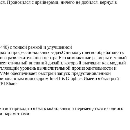
ься. Провозился с драйверами, ничего не добился, вернул в
440) с тонкой рамкой и улучшенной
ных и профессиональных задач.Они могут легко обрабатывать
ного развлекательного центра.Его компактные размеры и малый
имеет стильный внешний дизайн, который выглядит как модный
печатляющий уровень вычислительной производительности и
NVMe обеспечивает быстрый запуск предустановленной
рованным видеоядром Intel Iris Graphics.Имеется быстрый
I Share.
 жизни приходится быть мобильным и перемещаться из одного
ми параметрами: