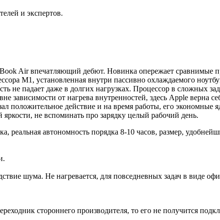
телей и экспертов.
ook Air впечатляющий дебют. Новинка опережает сравнимые про
ессора M1, установленная внутри пассивно охлаждаемого ноутбу
ь не падает даже в долгих нагрузках. Процессор в сложных зада
 вне зависимости от нагрева внутренностей, здесь Apple верна 
зал положительное действие и на время работы, его экономные 
й яркости, не вспоминать про зарядку целый рабочий день.
, реальная автономность порядка 8-10 часов, размер, удобнейши
и.
дствие шума. Не нагревается, для повседневных задач в виде оф
.
 переходник стороннего производителя, то его не получится подк