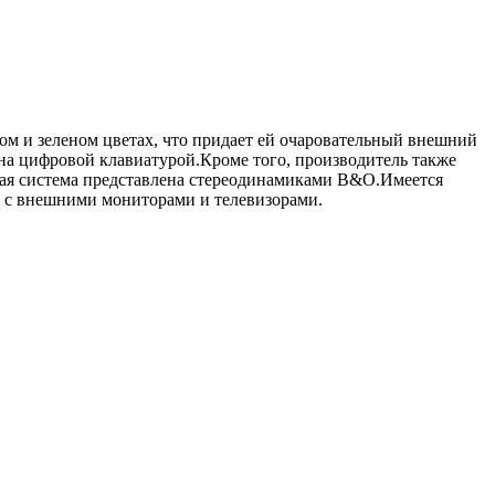
ном и зеленом цветах, что придает ей очаровательный внешний
ена цифровой клавиатурой.Кроме того, производитель также
ковая система представлена стереодинамиками B&O.Имеется
и с внешними мониторами и телевизорами.