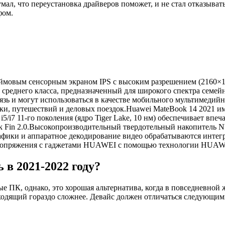
умал, что переустановка драйверов поможет, и не стал отказыват
фом.
ймовым сенсорным экраном IPS с высоким разрешением (2160×1
 среднего класса, предназначенный для широкого спектра семей
язь и могут использоваться в качестве мобильного мультимедий
оски, путешествий и деловых поездок.Huawei MateBook 14 2021 
i5/i7 11-го поколения (ядро Tiger Lake, 10 нм) обеспечивает в
k Fin 2.0.Высокопроизводительный твердотельный накопитель 
ики и аппаратное декодирование видео обрабатываются интегри
о сопряжения с гаджетами HUAWEI с помощью технологии HUAWE
 в 2021-2022 году?
е ПК, однако, это хорошая альтернатива, когда в повседневной
одходящий гораздо сложнее. Девайс должен отличаться следующи