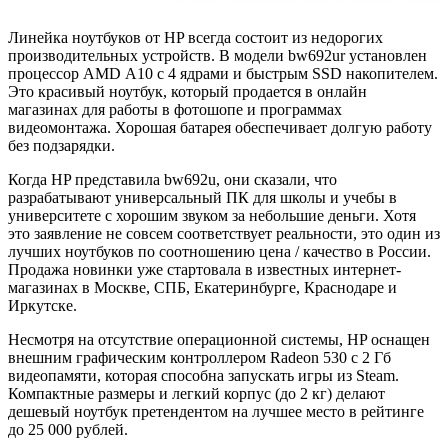
Линейка ноутбуков от HP всегда состоит из недорогих
производительных устройств. В модели bw692ur установлен
процессор AMD А10 с 4 ядрами и быстрым SSD накопителем.
Это красивый ноутбук, который продается в онлайн
магазинах для работы в фотошопе и программах
видеомонтажа. Хорошая батарея обеспечивает долгую работу
без подзарядки.
Когда HP представила bw692u, они сказали, что
разрабатывают универсальный ПК для школы и учебы в
университете с хорошим звуком за небольшие деньги. Хотя
это заявление не совсем соответствует реальности, это один из
лучших ноутбуков по соотношению цена / качество в России.
Продажа новинки уже стартовала в известных интернет-
магазинах в Москве, СПБ, Екатеринбурге, Краснодаре и
Иркутске.
Несмотря на отсутствие операционной системы, HP оснащен
внешним графическим контроллером Radeon 530 с 2 Гб
видеопамяти, которая способна запускать игры из Steam.
Компактные размеры и легкий корпус (до 2 кг) делают
дешевый ноутбук претендентом на лучшее место в рейтинге
до 25 000 рублей.