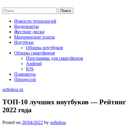
Skip
softoboz.ru
to
Найти:
content
Новости технологий
Видеокарты
Жесткие диски
Материнские платы
Ноутбуки
Обзоры ноутбуков
Обзоры смартфонов
Программы для смартфонов
Android
IOS
Планшеты
Процессор
softoboz.ru
ТОП-10 лучших ноутбуков — Рейтинг
2022 года
Posted on
20/04/2022
by
softoboz