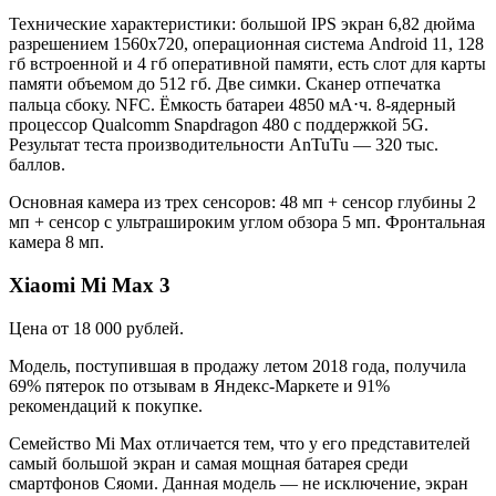
Технические характеристики: большой IPS экран 6,82 дюйма
разрешением 1560х720, операционная система Android 11, 128
гб встроенной и 4 гб оперативной памяти, есть слот для карты
памяти объемом до 512 гб. Две симки. Сканер отпечатка
пальца сбоку. NFC. Ёмкость батареи 4850 мА⋅ч. 8-ядерный
процессор Qualcomm Snapdragon 480 с поддержкой 5G.
Результат теста производительности AnTuTu — 320 тыс.
баллов.
Основная камера из трех сенсоров: 48 мп + сенсор глубины 2
мп + сенсор с ультрашироким углом обзора 5 мп. Фронтальная
камера 8 мп.
Xiaomi Mi Max 3
Цена от 18 000 рублей.
Модель, поступившая в продажу летом 2018 года, получила
69% пятерок по отзывам в Яндекс-Маркете и 91%
рекомендаций к покупке.
Семейство Mi Max отличается тем, что у его представителей
самый большой экран и самая мощная батарея среди
смартфонов Сяоми. Данная модель — не исключение, экран