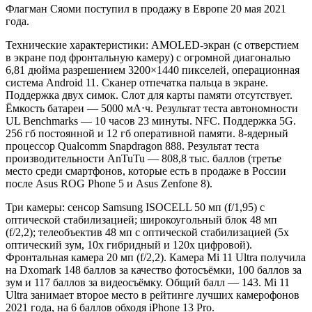
Флагман Сяоми поступил в продажу в Европе 20 мая 2021
года.
Технические характеристики: AMOLED-экран (с отверстием
в экране под фронтальную камеру) с огромной диагональю
6,81 дюйма разрешением 3200×1440 пикселей, операционная
система Android 11. Сканер отпечатка пальца в экране.
Поддержка двух симок. Слот для карты памяти отсутствует.
Ёмкость батареи — 5000 мА⋅ч. Результат теста автономности
UL Benchmarks — 10 часов 23 минуты. NFC. Поддержка 5G.
256 гб постоянной и 12 гб оперативной памяти. 8-ядерный
процессор Qualcomm Snapdragon 888. Результат теста
производительности AnTuTu — 808,8 тыс. баллов (третье
место среди смартфонов, которые есть в продаже в России
после Asus ROG Phone 5 и Asus Zenfone 8).
Три камеры: сенсор Samsung ISOCELL 50 мп (f/1,95) с
оптической стабилизацией; широкоугольный блок 48 мп
(f/2,2); телеобъектив 48 мп с оптической стабилизацией (5х
оптический зум, 10х гибридный и 120х цифровой).
Фронтальная камера 20 мп (f/2,2). Камера Mi 11 Ultra получила
на Dxomark 148 баллов за качество фотосъёмки, 100 баллов за
зум и 117 баллов за видеосъёмку. Общий балл — 143. Mi 11
Ultra занимает второе место в рейтинге лучших камерофонов
2021 года, на 6 баллов обходя iPhone 13 Pro.