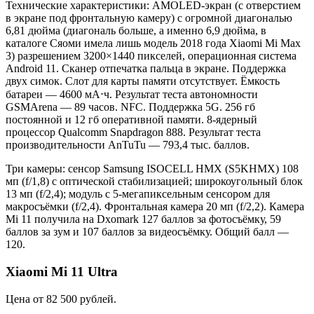
Технические характеристики: AMOLED-экран (с отверстием
в экране под фронтальную камеру) с огромной диагональю
6,81 дюйма (диагональ больше, а именно 6,9 дюйма, в
каталоге Сяоми имела лишь модель 2018 года Xiaomi Mi Max
3) разрешением 3200×1440 пикселей, операционная система
Android 11. Сканер отпечатка пальца в экране. Поддержка
двух симок. Слот для карты памяти отсутствует. Ёмкость
батареи — 4600 мА⋅ч. Результат теста автономности
GSMArena — 89 часов. NFC. Поддержка 5G. 256 гб
постоянной и 12 гб оперативной памяти. 8-ядерный
процессор Qualcomm Snapdragon 888. Результат теста
производительности AnTuTu — 793,4 тыс. баллов.
Три камеры: сенсор Samsung ISOCELL HMX (S5KHMX) 108
мп (f/1,8) с оптической стабилизацией; широкоугольный блок
13 мп (f/2,4); модуль с 5-мегапиксельным сенсором для
макросъёмки (f/2,4). Фронтальная камера 20 мп (f/2,2). Камера
Mi 11 получила на Dxomark 127 баллов за фотосъёмку, 59
баллов за зум и 107 баллов за видеосъёмку. Общий балл —
120.
Xiaomi Mi 11 Ultra
Цена от 82 500 рублей.