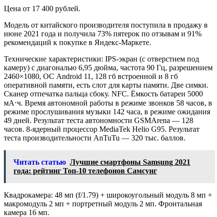
Цена от 17 400 рублей.
Модель от китайского производителя поступила в продажу в
июне 2021 года и получила 73% пятерок по отзывам и 91%
рекомендаций к покупке в Яндекс-Маркете.
Технические характеристики: IPS-экран (с отверстием под
камеру) с диагональю 6,95 дюйма, частота 90 Гц, разрешением
2460×1080, ОС Android 11, 128 гб встроенной и 8 гб
оперативной памяти, есть слот для карты памяти. Две симки.
Сканер отпечатка пальца сбоку. NFC. Ёмкость батареи 5000
мА⋅ч. Время автономной работы в режиме звонков 58 часов, в
режиме прослушивания музыки 142 часа, в режиме ожидания
49 дней. Результат теста автономности GSMArena — 128
часов. 8-ядерный процессор MediaTek Helio G95. Результат
теста производительности AnTuTu — 320 тыс. баллов.
Читать статью
Лучшие смартфоны Samsung 2021
года: рейтинг Топ-10 телефонов Самсунг
Квадрокамера: 48 мп (f/1.79) + широкоугольный модуль 8 мп +
макромодуль 2 мп + портретный модуль 2 мп. Фронтальная
камера 16 мп.