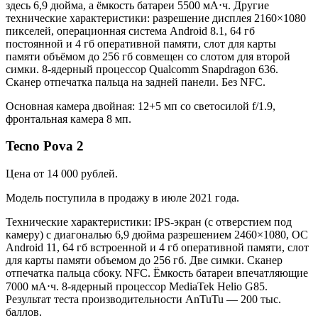
здесь 6,9 дюйма, а ёмкость батареи 5500 мА⋅ч. Другие
технические характеристики: разрешение дисплея 2160×1080
пикселей, операционная система Android 8.1, 64 гб
постоянной и 4 гб оперативной памяти, слот для карты
памяти объёмом до 256 гб совмещен со слотом для второй
симки. 8-ядерный процессор Qualcomm Snapdragon 636.
Сканер отпечатка пальца на задней панели. Без NFC.
Основная камера двойная: 12+5 мп со светосилой f/1.9,
фронтальная камера 8 мп.
Tecno Pova 2
Цена от 14 000 рублей.
Модель поступила в продажу в июле 2021 года.
Технические характеристики: IPS-экран (с отверстием под
камеру) с диагональю 6,9 дюйма разрешением 2460×1080, ОС
Android 11, 64 гб встроенной и 4 гб оперативной памяти, слот
для карты памяти объемом до 256 гб. Две симки. Сканер
отпечатка пальца сбоку. NFC. Ёмкость батареи впечатляющие
7000 мА⋅ч. 8-ядерный процессор MediaTek Helio G85.
Результат теста производительности AnTuTu — 200 тыс.
баллов.