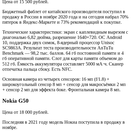
Цена от 15 500 рублей.
Бюджетный фаблет от китайского производителя поступил в
продажу в России в ноябре 2020 года и на сегодня набрал 70%
пятерок в Яндекс-Маркете и 73% рекомендаций к покупке.
Технические характеристики: экран с каплевидным вырезом с
диагональю 6,82 дюйма, разрешение 1640×720. ОС Android
10, поддержка двух симок, 8-ядерный процессор Unisoc
SC9863A. Результат теста производительности AnTuTu
Benchmark — 98,2 тыс. баллов. 64 гб постоянной памяти и 4
гб оперативной памяти. Слот для карты памяти объемом до
512 гб. Ёмкость аккумулятора составляет 5000 мА⋅ч. Сканер
отпечатка пальца сбоку. Есть NFC.
Основная камера из четырех сенсоров: 16 мп (f/1.8) +
широкоугольный сенсор 8 мп + сенсор для макросъёмки 2 мп
+ сенсор 2 мп для эффекта боке. Фронтальная камера 8 мп.
Nokia G50
Цена от 18 000 рублей.
Последняя в 2021 году модель Нокиа поступила в продажу в
ноябре.