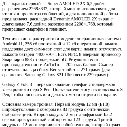
Два экрана: первый — Super AMOLED 2X 6,2 дюйма
разрешением 2268×832, который можно использовать для
чтения и просмотра сообщений, а для полноценной работы
предназначен раскладной Dynamic AMOLED 2X экран с
диагональю 7,6 дюйма разрешением 2208×1768, который
превращает смартфон в планшет.
Технические характеристики модели: операционная система
Android 11, 256 гб постоянной и 12 гб оперативной памяти,
поддержка двух сим-карт, слот для карты памяти отсутствует.
Ёмкость батареи 4400 мА⋅ч. Есть NFC. 8-ядерный процессор
Snapdragon 888 с поддержкой 5G. Результат теста
производительности AnTuTu — 705 тыс. баллов. Сканер
отпечатка пальца сбоку. Вес устройства 271 грамм (для
сравнения: Samsung Galaxy S21 Ultra весит 229 грамм).
Galaxy Z Fold 3 – первый складной телефон с поддержкой
электронного пера S Pen. Пользователи могут использовать S
Pen, чтобы рисовать или делать заметки от руки на экране.
Основная камера тройная. Первый модуль 12 мп (f/1.8)
широкоугольный с обзором на 83 градуса с оптической
стабилизацией. Второй модуль 12 мп с диафрагмой f/2.2
сверхширокоугольный с обзором на 123 градуса. Третий
модуль на 12 мп представляет собой телевик, который нужен