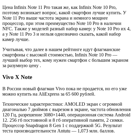
Цена Infinix Note 11 Pro такая же, как Infinix Note 10 Pro,
поэтому возникает вопрос, какой смартфон лучше купить. У
Note 11 Pro выше частота экрана и немного мощнее
процессор, при этом преимущество Note 10 Pro в наличии
NFC. Также у моделей разный набор камер: у Note 10 Pro их 4,
а у Note 11 Pro 3 и нельзя однозначно сказать, какой набор
камер лучше.
Учитывая, что далее в нашем рейтинге идут флагманские
смартфоны с высокой стоимостью, Infinix Note 10 Pro —
лучший выбор тех, кому нужен смартфон с большим экраном
за разумную цену .
Vivo X Note
В России новый флагман Vivo пока не продается, но его уже
можно купить на AliExpress за 65 600 рублей.
Технические характеристики: AMOLED экран с огромной
диагональю 7 дюймов с вырезом в экране, частота обновления
120 Гц, разрешение 3080×1440, операционная система Android
12. 256 гб постоянной и 8 гб оперативной памяти, 2 симки.
Процессор Snapdragon 8 Gen 1 с поддержкой 5G. Результат
теста производительности Antutu — 1,073 млн. баллов.