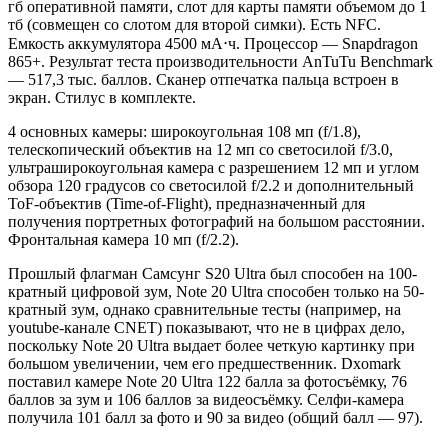
гб оперативной памяти, слот для карты памяти объемом до 1
тб (совмещен со слотом для второй симки). Есть NFC.
Емкость аккумулятора 4500 мА⋅ч. Процессор — Snapdragon
865+. Результат теста производительности AnTuTu Benchmark
— 517,3 тыс. баллов. Сканер отпечатка пальца встроен в
экран. Стилус в комплекте.
4 основных камеры: широкоугольная 108 мп (f/1.8),
телескопический объектив на 12 мп со светосилой f/3.0,
ультраширокоугольная камера с разрешением 12 мп и углом
обзора 120 градусов со светосилой f/2.2 и дополнительный
ToF-объектив (Time-of-Flight), предназначенный для
получения портретных фотографий на большом расстоянии.
Фронтальная камера 10 мп (f/2.2).
Прошлый флагман Самсунг S20 Ultra был способен на 100-
кратный цифровой зум, Note 20 Ultra способен только на 50-
кратный зум, однако сравнительные тесты (например, на
youtube-канале CNET) показывают, что не в цифрах дело,
поскольку Note 20 Ultra выдает более четкую картинку при
большом увеличении, чем его предшественник. Dxomark
поставил камере Note 20 Ultra 122 балла за фотосъёмку, 76
баллов за зум и 106 баллов за видеосъёмку. Селфи-камера
получила 101 балл за фото и 90 за видео (общий балл — 97).