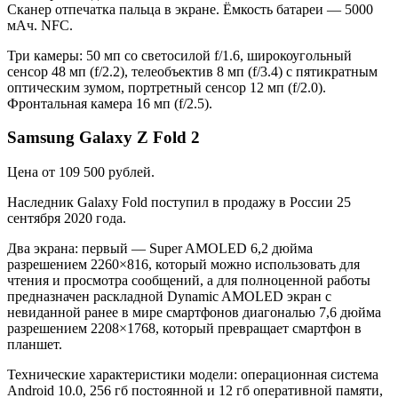
Сканер отпечатка пальца в экране. Ёмкость батареи — 5000
мАч. NFC.
Три камеры: 50 мп со светосилой f/1.6, широкоугольный
сенсор 48 мп (f/2.2), телеобъектив 8 мп (f/3.4) с пятикратным
оптическим зумом, портретный сенсор 12 мп (f/2.0).
Фронтальная камера 16 мп (f/2.5).
Samsung Galaxy Z Fold 2
Цена от 109 500 рублей.
Наследник Galaxy Fold поступил в продажу в России 25
сентября 2020 года.
Два экрана: первый — Super AMOLED 6,2 дюйма
разрешением 2260×816, который можно использовать для
чтения и просмотра сообщений, а для полноценной работы
предназначен раскладной Dynamic AMOLED экран с
невиданной ранее в мире смартфонов диагональю 7,6 дюйма
разрешением 2208×1768, который превращает смартфон в
планшет.
Технические характеристики модели: операционная система
Android 10.0, 256 гб постоянной и 12 гб оперативной памяти,