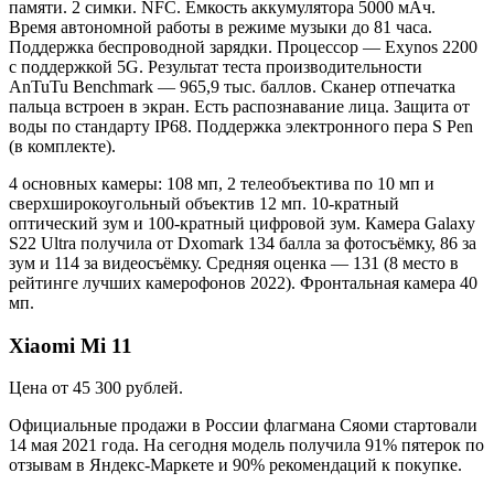
памяти. 2 симки. NFC. Емкость аккумулятора 5000 мАч.
Время автономной работы в режиме музыки до 81 часа.
Поддержка беспроводной зарядки. Процессор — Exynos 2200
с поддержкой 5G. Результат теста производительности
AnTuTu Benchmark — 965,9 тыс. баллов. Сканер отпечатка
пальца встроен в экран. Есть распознавание лица. Защита от
воды по стандарту IP68. Поддержка электронного пера S Pen
(в комплекте).
4 основных камеры: 108 мп, 2 телеобъектива по 10 мп и
сверхширокоугольный объектив 12 мп. 10-кратный
оптический зум и 100-кратный цифровой зум. Камера Galaxy
S22 Ultra получила от Dxomark 134 балла за фотосъёмку, 86 за
зум и 114 за видеосъёмку. Средняя оценка — 131 (8 место в
рейтинге лучших камерофонов 2022). Фронтальная камера 40
мп.
Xiaomi Mi 11
Цена от 45 300 рублей.
Официальные продажи в России флагмана Сяоми стартовали
14 мая 2021 года. На сегодня модель получила 91% пятерок по
отзывам в Яндекс-Маркете и 90% рекомендаций к покупке.