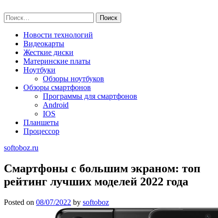
Skip
softoboz.ru
to
Найти:
content
Новости технологий
Видеокарты
Жесткие диски
Материнские платы
Ноутбуки
Обзоры ноутбуков
Обзоры смартфонов
Программы для смартфонов
Android
IOS
Планшеты
Процессор
softoboz.ru
Смартфоны с большим экраном: топ
рейтинг лучших моделей 2022 года
Posted on
08/07/2022
by
softoboz