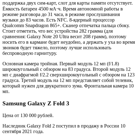
поддержка двух сим-карт, слот для карты памяти отсутствует.
Ёмкость батареи 4500 мА⋅ч. Время автономной работы в
режиме разговора до 31 часа, в режиме прослушивания
музыки до 83 часов. Есть NFC. 8-ядерный процессор
Qualcomm Snapdragon 865+. Сканер отпечатка пальца сбоку.
Стоит отметить, что вес устройства 282 грамма (для
сравнения: Galaxy Note 20 Ultra весит 208 грамм), поэтому
носить его в кармане будет неудобно, а держать у уха во время
звонков будет тяжело, поэтому лучше использовать
беспроводную гарнитуру.
Основная камера тройная. Первый модуль 12 мп (f/1.8)
широкоугольный с обзором на 83 градуса. Второй модуль 12
мп с диафрагмой f/2.2 сверхширокоугольный с обзором на 123
градуса. Третий модуль на 12 мп представляет собой телевик,
который нужен для двукратного зума. Фронтальная камера 10
мп.
Samsung Galaxy Z Fold 3
Цена от 130 000 рублей.
Наследник Galaxy Fold 2 поступил в продажу в России 10
сентября 2021 года.