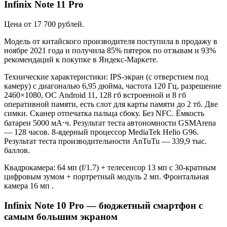
Infinix Note 11 Pro
Цена от 17 700 рублей.
Модель от китайского производителя поступила в продажу в
ноябре 2021 года и получила 85% пятерок по отзывам и 93%
рекомендаций к покупке в Яндекс-Маркете.
Технические характеристики: IPS-экран (с отверстием под
камеру) с диагональю 6,95 дюйма, частота 120 Гц, разрешение
2460×1080, ОС Android 11, 128 гб встроенной и 8 гб
оперативной памяти, есть слот для карты памяти до 2 тб. Две
симки. Сканер отпечатка пальца сбоку. Без NFC. Ёмкость
батареи 5000 мА⋅ч. Результат теста автономности GSMArena
— 128 часов. 8-ядерный процессор MediaTek Helio G96.
Результат теста производительности AnTuTu — 339,9 тыс.
баллов.
Квадрокамера: 64 мп (f/1.7) + телесенсор 13 мп с 30-кратным
цифровым зумом + портретный модуль 2 мп. Фронтальная
камера 16 мп .
Infinix Note 10 Pro — бюджетный смартфон с
самым большим экраном