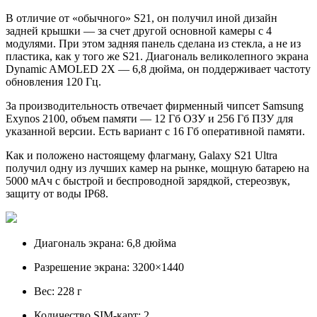
В отличие от «обычного» S21, он получил иной дизайн
задней крышки — за счет другой основной камеры с 4
модулями. При этом задняя панель сделана из стекла, а не из
пластика, как у того же S21. Диагональ великолепного экрана
Dynamic AMOLED 2X — 6,8 дюйма, он поддерживает частоту
обновления 120 Гц.
За производительность отвечает фирменный чипсет Samsung
Exynos 2100, объем памяти — 12 Гб ОЗУ и 256 Гб ПЗУ для
указанной версии. Есть вариант с 16 Гб оперативной памяти.
Как и положено настоящему флагману, Galaxy S21 Ultra
получил одну из лучших камер на рынке, мощную батарею на
5000 мАч с быстрой и беспроводной зарядкой, стереозвук,
защиту от воды IP68.
Диагональ экрана: 6,8 дюйма
Разрешение экрана: 3200×1440
Вес: 228 г
Количество SIM-карт: 2