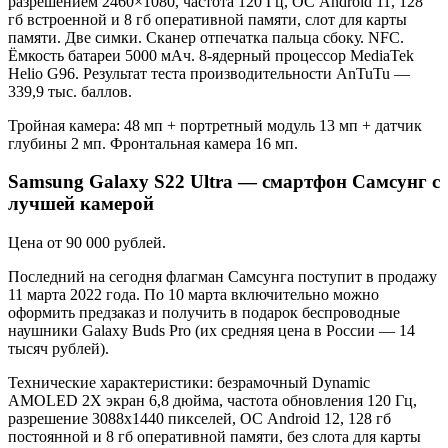
разрешением 2460×1080, частота 120 Гц, ОС Android 11, 128
гб встроенной и 8 гб оперативной памяти, слот для карты
памяти. Две симки. Сканер отпечатка пальца сбоку. NFC.
Ёмкость батареи 5000 мАч. 8-ядерный процессор MediaTek
Helio G96. Результат теста производительности AnTuTu —
339,9 тыс. баллов.
Тройная камера: 48 мп + портретный модуль 13 мп + датчик
глубины 2 мп. Фронтальная камера 16 мп.
Samsung Galaxy S22 Ultra — смартфон Самсунг с
лучшей камерой
Цена от 90 000 рублей.
Последний на сегодня флагман Самсунга поступит в продажу
11 марта 2022 года. По 10 марта включительно можно
оформить предзаказ и получить в подарок беспроводные
наушники Galaxy Buds Pro (их средняя цена в России — 14
тысяч рублей).
Технические характеристики: безрамочный Dynamic
AMOLED 2X экран 6,8 дюйма, частота обновления 120 Гц,
разрешение 3088х1440 пикселей, ОС Android 12, 128 гб
постоянной и 8 гб оперативной памяти, без слота для карты