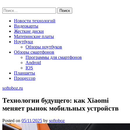
Skip
softoboz.ru
to
Найти:
content
Новости технологий
Видеокарты
Жесткие диски
Материнские платы
Ноутбуки
Обзоры ноутбуков
Обзоры смартфонов
Программы для смартфонов
Android
IOS
Планшеты
Процессор
softoboz.ru
Технологии будущего: как Xiaomi
меняет рынок мобильных устройств
Posted on
05/11/2025
by
softoboz