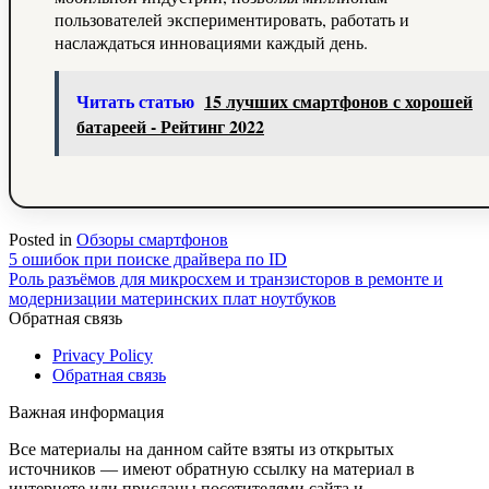
пользователей экспериментировать, работать и
наслаждаться инновациями каждый день.
Читать статью
15 лучших смартфонов с хорошей
батареей - Рейтинг 2022
Posted in
Обзоры смартфонов
Навигация
5 ошибок при поиске драйвера по ID
Роль разъёмов для микросхем и транзисторов в ремонте и
по
модернизации материнских плат ноутбуков
записям
Обратная связь
Privacy Policy
Обратная связь
Важная информация
Все материалы на данном сайте взяты из открытых
источников — имеют обратную ссылку на материал в
интернете или присланы посетителями сайта и