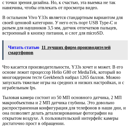
с точки зрения дизайна. Но, к счастью, эта выемка не так
навязчива, чтобы отвлекать от просмотра видео.
В остальном Vivo Y33s является стандартным вариантом для
своей ценовой категории. У него есть порт USB Type-C и
разъем для наушников 3,5 мм, датчик отпечатков пальцев,
встроенный в кнопку питания, и слот для microSD.
Читать статью
11 лучших фирм-производителей
смартфонов
Что касается производительности, Y33s хочет и может. В его
основе лежит процессор Helio G80 от MediaTek, который во
многоядерном тесте Geekbench набрал 1265 баллов. Можно
запускать тяжелые игры на средних и низких настройках, и с
играбельным fps.
Тыловая камера состоит из 50 МП основного датчика, 2 МП
макрообъектива и 2 МП датчика глубины. Это довольно
распространенная конфигурация для телефонов в наши дни, и
она позволяет делать детализированные фотографии на
открытом воздухе. А пользовательский интерфейс камеры
достаточно прост в обращении.