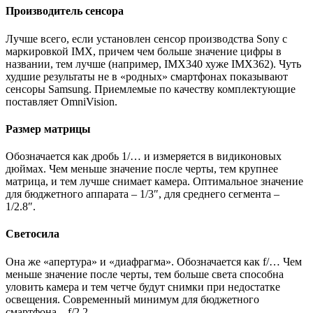
Производитель сенсора
Лучше всего, если установлен сенсор производства Sony c
маркировкой IMX, причем чем больше значение цифры в
названии, тем лучше (например, IMX340 хуже IMX362). Чуть
худшие результаты не в «родных» смартфонах показывают
сенсоры Samsung. Приемлемые по качеству комплектующие
поставляет OmniVision.
Размер матрицы
Обозначается как дробь 1/… и измеряется в видиконовых
дюймах. Чем меньше значение после черты, тем крупнее
матрица, и тем лучше снимает камера. Оптимальное значение
для бюджетного аппарата – 1/3″, для среднего сегмента –
1/2.8″.
Светосила
Она же «апертура» и «диафрагма». Обозначается как f/… Чем
меньше значение после черты, тем больше света способна
уловить камера и тем четче будут снимки при недостатке
освещения. Современный минимум для бюджетного
смартфона – f/2.2.