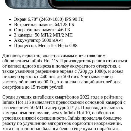
Экран 6,78″ (2460×1080) IPS 90 Гц
Встроенная память: 64/128 ГБ
Оперативная память: 4/6 ГБ
3 камеры: 50 МП/2 МП/2 МП
Аккумулятор 5000 мА·ч
Процессор: MediaTek Helio G88
Дисплей, вероятно, является самым впечатляющим
обновлением Infinix Hot 11s. Производитель решил отказаться
от каплевидного выреза в пользу аккуратного отверстия, а
также увеличил разрешение экрана с 720p до 1080p, и довел
пиковую яркость с 440 нит до 500 нит. Учитывая еще и
частоту обновления 90 Гц, это впечатляющий дисплей для
смартфона до 15 тысяч рублей.
Среди лучших китайских смартфонов 2022 года в рейтинге
Infinix Hot 11S выделяется превосходной основной камерой с
разрешением 50 МП и апертурой f/1,6. Производительность
камеры немного лучше, чем у Infinix Hot 10, особенно в
условиях низкой освещенности. Infinix проделала большую
работу по улучшению алгоритмов обработки изображений,
хотя над точностью баланса белого еще нужно поработать.