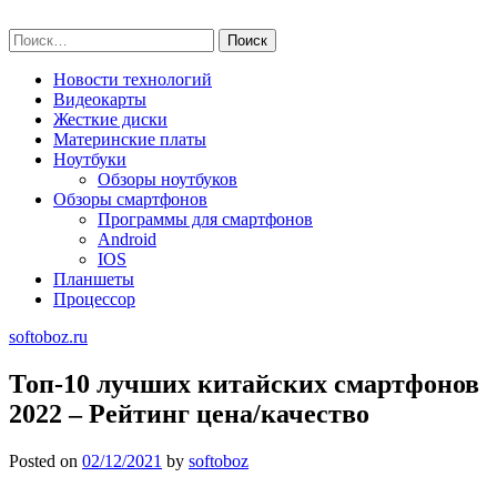
Skip
softoboz.ru
to
Найти:
content
Новости технологий
Видеокарты
Жесткие диски
Материнские платы
Ноутбуки
Обзоры ноутбуков
Обзоры смартфонов
Программы для смартфонов
Android
IOS
Планшеты
Процессор
softoboz.ru
Топ-10 лучших китайских смартфонов
2022 – Рейтинг цена/качество
Posted on
02/12/2021
by
softoboz