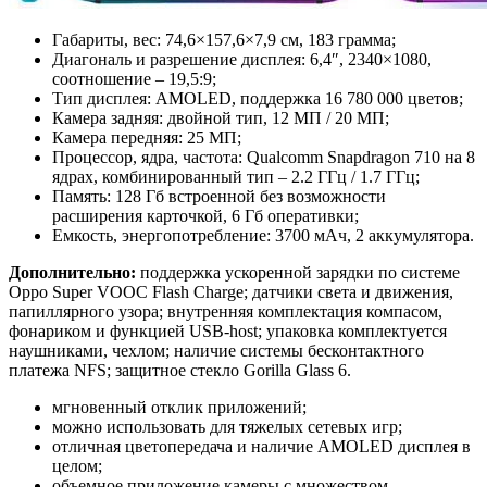
Габариты, вес: 74,6×157,6×7,9 см, 183 грамма;
Диагональ и разрешение дисплея: 6,4″, 2340×1080,
соотношение ‒ 19,5:9;
Тип дисплея: AMOLED, поддержка 16 780 000 цветов;
Камера задняя: двойной тип, 12 МП / 20 МП;
Камера передняя: 25 МП;
Процессор, ядра, частота: Qualcomm Snapdragon 710 на 8
ядрах, комбинированный тип ‒ 2.2 ГГц / 1.7 ГГц;
Память: 128 Гб встроенной без возможности
расширения карточкой, 6 Гб оперативки;
Емкость, энергопотребление: 3700 мАч, 2 аккумулятора.
Дополнительно:
поддержка ускоренной зарядки по системе
Oppo Super VOOC Flash Charge; датчики света и движения,
папиллярного узора; внутренняя комплектация компасом,
фонариком и функцией USB-host; упаковка комплектуется
наушниками, чехлом; наличие системы бесконтактного
платежа NFS; защитное стекло Gorilla Glass 6.
мгновенный отклик приложений;
можно использовать для тяжелых сетевых игр;
отличная цветопередача и наличие AMOLED дисплея в
целом;
объемное приложение камеры с множеством