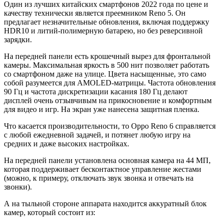
Один из лучших китайских смартфонов 2022 года по цене и
качеству технически является преемником Reno 5. Он
предлагает незначительные обновления, включая поддержку
HDR10 и литий-полимерную батарею, но без реверсивной
зарядки.
На передней панели есть крошечный вырез для фронтальной
камеры. Максимальная яркость в 500 нит позволяет работать
со смартфоном даже на улице. Цвета насыщенные, это само
собой разумеется для AMOLED-матрицы. Частота обновления
90 Гц и частота дискретизации касания 180 Гц делают
дисплей очень отзывчивым на прикосновение и комфортным
для видео и игр. На экран уже нанесена защитная пленка.
Что касается производительности, то Oppo Reno 6 справляется
с любой ежедневной задачей, и потянет любую игру на
средних и даже высоких настройках.
На передней панели установлена ​​основная камера на 44 МП,
которая поддерживает бесконтактное управление жестами
(можно, к примеру, отключать звук звонка и отвечать на
звонки).
А на тыльной стороне аппарата находится аккуратный блок
камер, который состоит из: