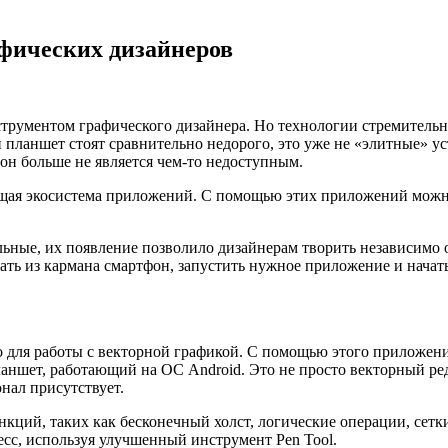
афических дизайнеров
трументом графического дизайнера. Но технологии стремительн
и планшет стоят сравнительно недорого, это уже не «элитные» 
он больше не является чем-то недоступным.
ая экосистема приложений. С помощью этих приложений можно д
ые, их появление позволило дизайнерам творить независимо от 
стать из кармана смартфон, запустить нужное приложение и начат
о для работы с векторной графикой. С помощью этого приложени
аншет, работающий на ОС Android. Это не просто векторный ред
нал присутствует.
функций, таких как бесконечный холст, логические операции, сет
сс, используя улучшенный инструмент Pen Tool.