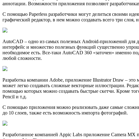
аннотации. Возможности приложения позволяют разработчикам
С помощью Paperless разработчики могут делиться своими иде
графический редактор, в нем можно создавать всего три слоя, 
AutoCAD – одно из самых полезных Android-приложений для ди
интерфейс и множество полезных функций существенно упрощаю
необходимое есть. Все-таки AutoCAD 360 «заточен» именно п
любой сложности.
Разработка компании Adobe, приложение Illustrator Draw – э
может легко создавать сложные векторные иллюстрации. Реда
помощью которых можно создавать быстрые скетчи. Кроме того, 
Pencil и т.д.
С помощью приложения можно реализовать даже самые сложные
до 10 слоев, также есть возможность импорта фотографий.
Разработанное компанией Appic Labs приложение Camera MX пр