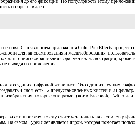
изображения до его фиксации. Но популярность этому приложен
ость и обрезка видео.
о не нова. С появлением приложения Color Pop Effects процесс
ности для панорамирования и масштабирования, пользователь м
обов для точного окрашивания фрагментов иллюстрации, кроме 
 не выходя из приложения.
чено для создания цифровой живописи. Это один из лучших граф
 создавать 4 слоя, есть 12 предустановленных кистей и 21 филь
ь изображения, которые они размещают в Facebook, Twitter или 
пографике и шрифтах, то ему стоит установить на своем смартфо
ым. На самом Type:Rider является игрой, которая помогает поль