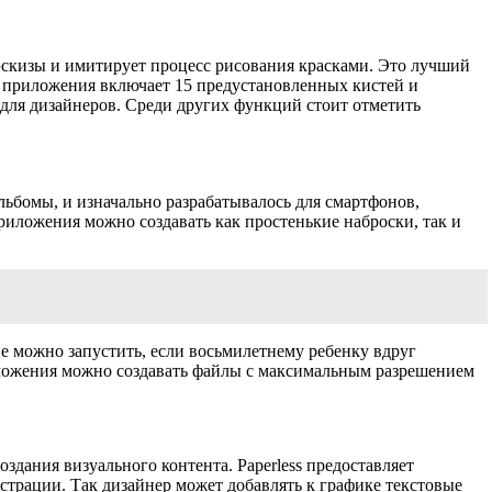
 эскизы и имитирует процесс рисования красками. Это лучший
й приложения включает 15 предустановленных кистей и
для дизайнеров. Среди других функций стоит отметить
ьбомы, и изначально разрабатывалось для смартфонов,
риложения можно создавать как простенькие наброски, так и
е можно запустить, если восьмилетнему ребенку вдруг
риложения можно создавать файлы с максимальным разрешением
здания визуального контента. Paperless предоставляет
трации. Так дизайнер может добавлять к графике текстовые