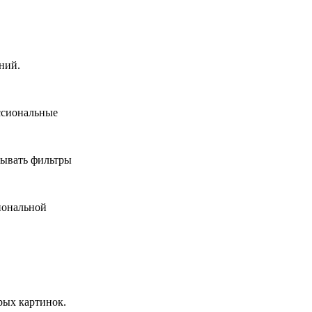
ний.
ссиональные
дывать фильтры
иональной
рых картинок.