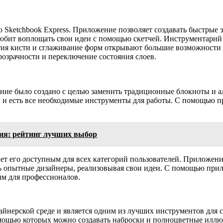
о Sketchbook Express. Приложение позволяет создавать быстрые
и любит воплощать свои идеи с помощью скетчей. Инструментари
тия кисти и сглаживание форм открывают большие возможности 
розрачности и переключение состояния слоев.
ние было создано с целью заменить традиционные блокноты и ал
й и есть все необходимые инструменты для работы. С помощью п
ния: рейтинг лучших выбор
т его доступным для всех категорий пользователей. Приложени
вать опытные дизайнеры, реализовывая свои идеи. С помощью п
ым для профессионалов.
йнерской среде и является одним из лучших инструментов для со
мощью которых можно создавать наброски и полноцветные иллюс