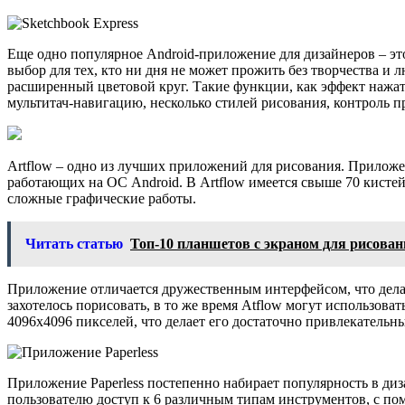
Еще одно популярное Android-приложение для дизайнеров – эт
выбор для тех, кто ни дня не может прожить без творчества 
расширенный цветовой круг. Такие функции, как эффект нажа
мультитач-навигацию, несколько стилей рисования, контроль п
Artflow – одно из лучших приложений для рисования. Приложе
работающих на ОС Android. В Artflow имеется свыше 70 кисте
сложные графические работы.
Читать статью
Топ-10 планшетов с экраном для рисова
Приложение отличается дружественным интерфейсом, что делае
захотелось порисовать, в то же время Atflow могут использо
4096х4096 пикселей, что делает его достаточно привлекательн
Приложение Paperless постепенно набирает популярность в диза
пользователю доступ к 6 различным типам инструментов, с по