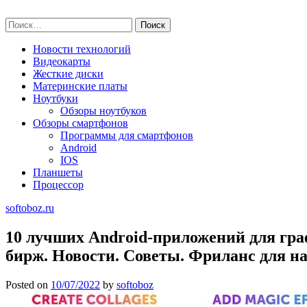
Skip
softoboz.ru
to
Найти:
content
Новости технологий
Видеокарты
Жесткие диски
Материнские платы
Ноутбуки
Обзоры ноутбуков
Обзоры смартфонов
Программы для смартфонов
Android
IOS
Планшеты
Процессор
softoboz.ru
10 лучших Android-приложений для гра
бирж. Новости. Советы. Фриланс для 
Posted on
10/07/2022
by
softoboz