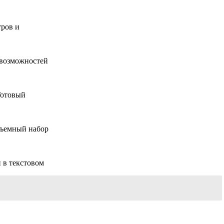
тров и
 возможностей
Готовый
бъемный набор
 в текстовом