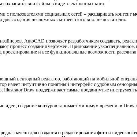
 сохранять свои файлы в виде электронных книг.
ями с пользователями социальных сетей – расшаривать контент 
но для создания несложных скетчей этого вполне достаточно.
зайнеров. AutoCAD позволяет разработчикам создавать, редакт
т процесс создания чертежей. Приложение узкоспециальное, в 
од проектирование и все функциональные возможности рассчитан
то мощный векторный редактор, работающий на мобильной опера
ктор имеет интуитивно понятный интерфейс с удобным сенсорны
Illustrator Draw поддерживает самые продвинутые инструменты д
 идеи, создание контуров занимает минимум времени, в Draw е
едназначено для создания и редактирования фото и видеоконте