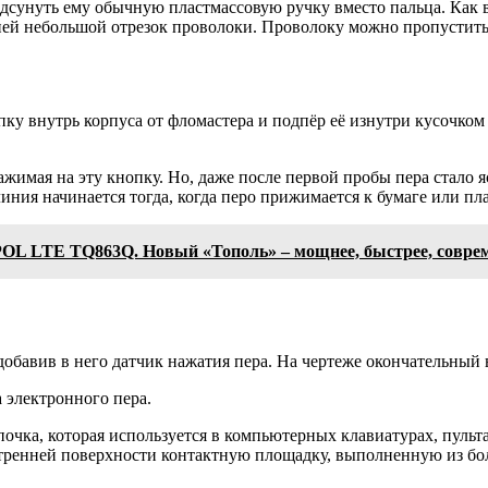
подсунуть ему обычную пластмассовую ручку вместо пальца. Как 
ей небольшой отрезок проволоки. Проволоку можно пропустить 
у внутрь корпуса от фломастера и подпёр её изнутри кусочком 
жимая на эту кнопку. Но, даже после первой пробы пера стало я
иния начинается тогда, когда перо прижимается к бумаге или пл
OPOL LTE TQ863Q. Новый «Тополь» – мощнее, быстрее, совре
добавив в него датчик нажатия пера. На чертеже окончательный
 электронного пера.
чка, которая используется в компьютерных клавиатурах, пульта
утренней поверхности контактную площадку, выполненную из бо