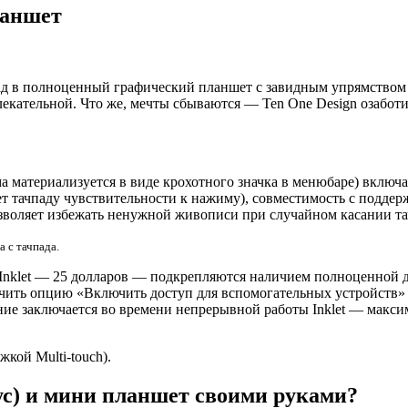
ланшет
д в полноценный графический планшет с завидным упрямством в
влекательной. Что же, мечты сбываются — Ten One Design озабо
ма материализуется в виде крохотного значка в менюбаре) вклю
ет тачпаду чувствительности к нажиму), совместимость с подде
озволяет избежать ненужной живописи при случайном касании та
 с тачпада.
Inklet — 25 долларов — подкрепляются наличием полноценной д
ючить опцию «Включить доступ для вспомогательных устройств» в 
ние заключается во времени непрерывной работы Inklet — максим
жкой Multi-touch).
лус) и мини планшет своими руками?