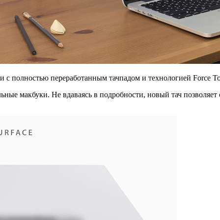
и с полностью переработанным тачпадом и технологией Force To
ые макбуки. Не вдаваясь в подробности, новый тач позволяет оп