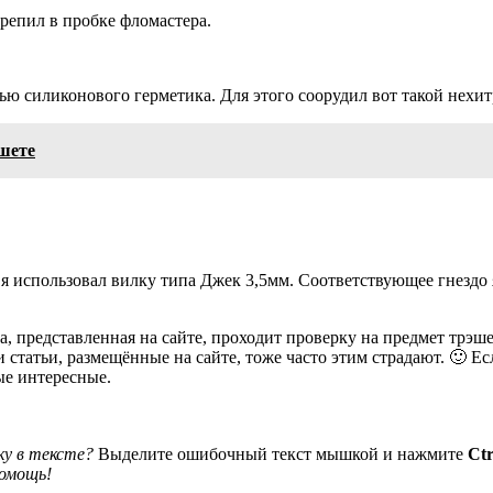
репил в пробке фломастера.
 силиконового герметика. Для этого соорудил вот такой нехит
шете
я использовал вилку типа Джек 3,5мм. Соответствующее гнездо я
, представленная на сайте, проходит проверку на предмет трэш
 и статьи, размещённые на сайте, тоже часто этим страдают. 🙂 Ес
ые интересные.
у в тексте?
Выделите ошибочный текст мышкой и нажмите
Ctr
помощь!