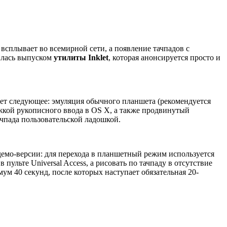
сплывает во всемирной сети, а появление тачпадов с
тилась выпуском
утилиты Inklet
, которая анонсируется просто и
чает следующее: эмуляция обычного планшета (рекомендуется
ржкой рукописного ввода в OS X, а также продвинутый
чпада пользовательской ладошкой.
емо-версии: для перехода в планшетный режим используется
пульте Universal Access, а рисовать по тачпаду в отсутствие
ум 40 секунд, после которых наступает обязательная 20-