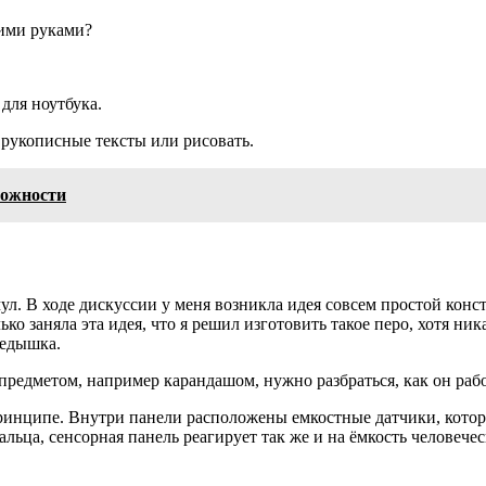
оими руками?
 для ноутбука.
 рукописные тексты или рисовать.
можности
ул. В ходе дискуссии у меня возникла идея совсем простой кон
ко заняла эта идея, что я решил изготовить такое перо, хотя ни
редышка.
предметом, например карандашом, нужно разбраться, как он рабо
 принципе. Внутри панели расположены емкостные датчики, кото
льца, сенсорная панель реагирует так же и на ёмкость человече