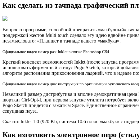
Как сделать из тачпада графический п
Вопрос о программе, способной превратить «макбучный» тачпа
поддержкой жестов Multi-touch сделало эту идею вдвойне при
незамысловато: «Планшет в тачпаде вашего «макбука».
Официальное видео номер раз: Inklet в связке Photoshop CS4.
Краткий конспект возможностей Inklet (после запуска програм
использовать фирменный стилус Pogo Sketch, который добавля
алгоритм распознания прикосновения ладоней, что в идеале п
Официальное видео номер два: инструкция по организации рукописного ввода
Невеликий размер дистрибутива и вполне демократичная цена 
шорткат Ctrl-Opt-I, при первом запуске утилита потребует вкл
Pogo Sketch придется с зажатым Space. Единственное ограниче
секундная пауза.
Скачать Inklet 1.0 (920 Kb, система 10.6 плюс «макбук» с поддер
Как изготовить электронное перо (сти