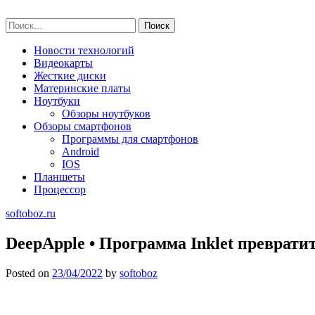
Skip
softoboz.ru
to
Найти:
content
Новости технологий
Видеокарты
Жесткие диски
Материнские платы
Ноутбуки
Обзоры ноутбуков
Обзоры смартфонов
Программы для смартфонов
Android
IOS
Планшеты
Процессор
softoboz.ru
DeepApple • Программа Inklet преврат
Posted on
23/04/2022
by
softoboz