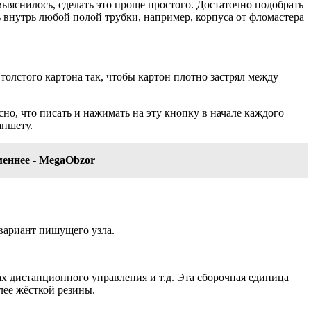
выяснилось, сделать это проще простого. Достаточно подобрать
внутрь любой полой трубки, например, корпуса от фломастера
толстого картона так, чтобы картон плотно застрял между
сно, что писать и нажимать на эту кнопку в начале каждого
аншету.
меннее - MegaObzor
 вариант пишущего узла.
х дистанционного управления и т.д. Эта сборочная единица
лее жёсткой резины.