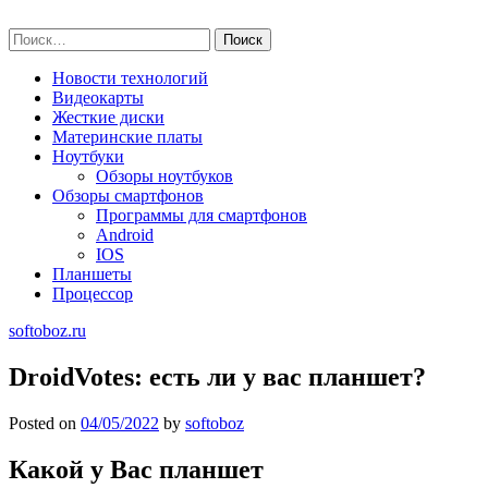
Skip
softoboz.ru
to
Найти:
content
Новости технологий
Видеокарты
Жесткие диски
Материнские платы
Ноутбуки
Обзоры ноутбуков
Обзоры смартфонов
Программы для смартфонов
Android
IOS
Планшеты
Процессор
softoboz.ru
DroidVotes: есть ли у вас планшет?
Posted on
04/05/2022
by
softoboz
Какой у Вас планшет