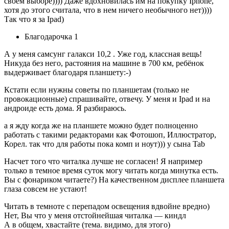
своем выборе)))) Даже вдохновилась им на покупку Iphone,
хотя до этого считала, что в нем ничего необычного нет))))
Так что я за Ipad)
Благодарочка 1
А у меня самсунг галакси 10,2 . Уже год, классная вещь!
Никуда без него, растояния на машине в 700 км, ребёнок
выдерживает благодаря планшету:-)
Кстати если нужны советы по планшетам (только не
провокационные) спрашивайте, отвечу. У меня и Ipad и на
андроиде есть дома. Я разбираюсь.
а я жду когда же на планшете можно будет полноценно
работать с такими редакторами как Фотошоп, Иллюстратор,
Корел. так что для работы пока комп и ноут))) у сына Tab
Насчет того что читалка лучше не согласен! Я например
только в темное время суток могу читать когда минутка есть.
Вы с фонариком читаете?) На качественном дисплее планшета
глаза совсем не устают!
Читать в темноте с перепадом освещения вдвойне вредно)
Нет, Вы что у меня отстойнейшая читалка — киндл
А в общем, хвастайте (тема. видимо, для этого)