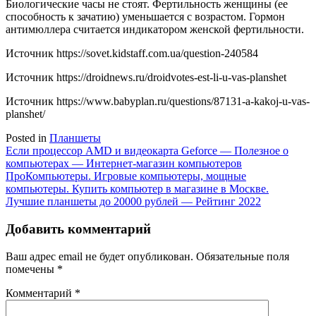
Биологические часы не стоят. Фертильность женщины (ее
способность к зачатию) уменьшается с возрастом. Гормон
антимюллера считается индикатором женской фертильности.
Источник
https://sovet.kidstaff.com.ua/question-240584
Источник
https://droidnews.ru/droidvotes-est-li-u-vas-planshet
Источник
https://www.babyplan.ru/questions/87131-a-kakoj-u-vas-
planshet/
Posted in
Планшеты
Навигация
Если процессор AMD и видеокарта Geforce — Полезное о
компьютерах — Интернет-магазин компьютеров
по
ПроКомпьютеры. Игровые компьютеры, мощные
записям
компьютеры. Купить компьютер в магазине в Москве.
Лучшие планшеты до 20000 рублей — Рейтинг 2022
Добавить комментарий
Ваш адрес email не будет опубликован.
Обязательные поля
помечены
*
Комментарий
*