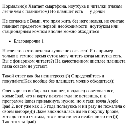
Нормально)) Хватает смартфона, ноутбука и читалки (глазам
легче чем с планшетом) Но планшет есть — у дочки
Не согласна с Вами, что прям жить без него нельзя, не считаю
планшет предметом первой необходимости, ноутбуком или
стационарным компом вполне можно обходиться
Благодарочка 1
Насчет того что читалка лучше не согласен! Я например
только в темное время суток могу читать когда минутка есть.
Вы с фонариком читаете?) На качественном дисплее планшета
глаза совсем не устают!
Такой ответ как бы неинтересен))) Определяйтесь и
покупайте)Как вообще без планшета можно обходиться))
Очень долго выбирала планшет, продавец советовал все,
кроме Ipad, что и карту памяти туда не вставишь, и к
программе itunes привыкнуть нужно, но я таки взяла Apple
Ipad 2, вот уже как 1,5 года пользуюсь и ни разу не пожалела о
своем выборе)))) Даже вдохновилась им на покупку Iphone,
хотя до этого считала, что в нем ничего необычного нет))))
Так что я за Ipad)