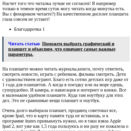
Насчет того что читалка лучше не согласен! Я например
только в темное время суток могу читать когда минутка есть.
Вы с фонариком читаете?) На качественном дисплее планшета
глаза совсем не устают!
Благодарочка 1
Читать статью
Поможем выбрать графический и
планшет и объясним, что означают самые важные
параметры.
На планшете можно читать журналы,книги, почту ответить,
смотреть новости, играть с ребенком, фильмы смотреть. Дети
с удовольствием играют. Благо есть сотни детских игр даже от
1 года для планшетов. А когда в поездку или на море едешь,
суперудобно. И камера, и навигация и интернет и кники. Все
в маленьком удобном планшете. Куда там ноутбуку для этих
дел. Это не сравнимые вещи планшет и ноутбук.
Очень долго выбирала планшет, продавец советовал все,
кроме Ipad, что и карту памяти туда не вставишь, и к
программе itunes привыкнуть нужно, но я таки взяла Apple
Ipad 2, вот уже как 1,5 года пользуюсь и ни разу не пожалела о