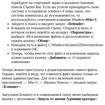
перейдите на стартовый экран и вызовите боковую
панель Charms Bar. Если вы успели принарядить свою
систему и установили windows 8 темы такие, что
система изменилась до неузнаваемости, то
воспользуйтесь сочетанием клавиши Windows
Win+C
Зайдите в поиск и введите запрос «
Defender
».
Кликаем на показанной строке. Откроется окно, в
котором нужно перейти на вкладку «
Параметры
»,
выбрать «Исключенные файлы и расположения» и
нажать кнопку «
Обзор
».
Находим путь к файлу C:WindowsSystem32Driversetchosts
и нажимаем ОК.
Теперь, чтобы внести этот файл в исключения защиты,
нужно нажать кнопку «
Добавить
» и «Сохранить
изменения».
Теперь можно приступать к редактированию самого файла.
Однако, имейте в виду, что изменить файл можно только от
имени администратора. Для этого включаем поиск
приложений — Win+C -> Иконка Поиска -> вводим запрос
«
Блокнот
«.
Запускаем Блокнот и в появившемся снизу меню выбираем
иконку с заголовком «
Запуск от имени Администратора
».