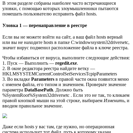
В этом разделе собраны наиболее часто встречающиеся
уловки, с помощью которых злоумышленники пытаются
помешать пользователю исправить файл hosts.
Уловка 1 — перенаправление в реестре
Если вы не можете войти на сайт, а ваш файл hosts верный
или вы не находите hosts в папке С:windowssystem32driversetc,
значит вирус подменил расположение файла в ключе реестра.
Чтобы избавиться от вируса, выполните следующие действия:
1. Пуск — Выполнить —
regedit.exe
.
2. В окне редактора реестра найдите ветку —
HKLMSYSTEMCurrentControlSetServicesTcpipParameters
3. Во вкладке
Parameters
в правой части окна появится меню
с именем файла, его типом и значением. Проверьте значение
параметра
DataBasePath
. Должно быть
%SystemRoot%System32driversetc . Если это не так, то кликаем
правой кнопкой мыши на этой строке, выбираем
Изменить
, и
вводим правильное значение.
Даже если hosts у вас там, где нужно, но операционная
система использует тот файл, путь к которому указан