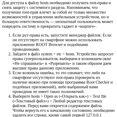
Для доступа к файлу hosts необходимо получить root-права и
снять защиту с системного раздела. Напоминаем, что
получение root-прав влечет за собой не только множество
возможностей в управлении мобильным устройством, но и
большую ответственность — неопытный пользователь может
повредить систему и превратить гаджет в «кирпич».
Если рут-права есть, запустите менеджер файлов. Если
он отсутствует на смартфоне можно использовать
приложение ROOT Browser и подобными
проводниками.
Зайдите в файл system > etc > hosts. Устройство запросит
права суперпользователя, выбираем в возникшем окне
«Не спрашивать» и «Разрешить» и таким образом даем
высшие права данному приложению.
Если возникла ошибка, то это означает, что либо на
смартфоне отсутствуют root-права (проверить их
наличие можно при помощи программы Root Checker и
подобных приложений), либо выбранный вами
проводник не имеет таких полномочий.
Выберите hosts > Open as («Открыть как») > Text file
(«Текстовый файл») > Любой редактор текстовых
файлов. Перед вами откроется содержимое файла.
Чтобы вернуть его к начальному состоянию, необходимо
удалить все строки, кроме самой первой 127.0.0.1