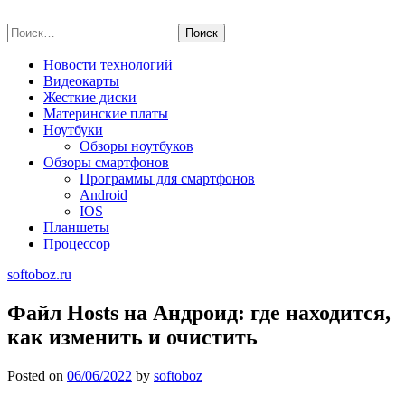
Skip
softoboz.ru
to
Найти:
content
Новости технологий
Видеокарты
Жесткие диски
Материнские платы
Ноутбуки
Обзоры ноутбуков
Обзоры смартфонов
Программы для смартфонов
Android
IOS
Планшеты
Процессор
softoboz.ru
Файл Hosts на Андроид: где находится,
как изменить и очистить
Posted on
06/06/2022
by
softoboz