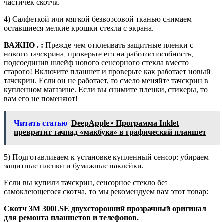
частичек скотча.
4) Салфеткой или мягкой безворсовой тканью снимаем
оставшиеся мелкие крошки стекла с экрана.
ВАЖНО . :
Прежде чем отклеивать защитные пленки с
нового тачскрина, проверьте его на работоспособность,
подсоединив шлейф нового сенсорного стекла вместо
старого! Включите планшет и проверьте как работает новый
тачскрин. Если он не работает, то смело меняйте тачскрин в
купленном магазине. Если вы снимите пленки, стикеры, то
вам его не поменяют!
Читать статью
DeepApple • Программа Inklet
превратит тачпад «макбука» в графический планшет
5) Подготавливаем к установке купленный сенсор: убираем
защитные пленки и бумажные наклейки.
Если вы купили тачскрин, сенсорное стекло без
самоклеющегося скотча, то мы рекомендуем вам этот товар:
Скотч 3M 300LSE двухсторонний прозрачный оригинал
для ремонта планшетов и телефонов.