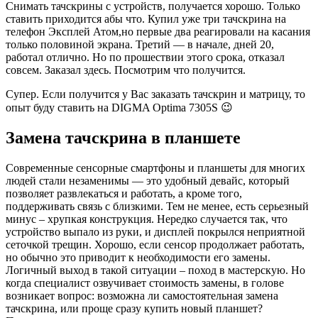
Cнимать тачскрины с устройств, получается хорошо. Только
ставить приходится абы что. Купил уже три тачскрина на
телефон Эксплей Атом,но первые два реагировали на касания
только половиной экрана. Третий — в начале, дней 20,
работал отлично. Но по прошествии этого срока, отказал
совсем. Заказал здесь. Посмотрим что получится.
Супер. Если получится у Вас заказать тачскрин и матрицу, то
опыт буду ставить на DIGMA Optima 7305S 😉
Замена тачскрина в планшете
Современные сенсорные смартфоны и планшеты для многих
людей стали незаменимы — это удобный девайс, который
позволяет развлекаться и работать, а кроме того,
поддерживать связь с близкими. Тем не менее, есть серьезный
минус – хрупкая конструкция. Нередко случается так, что
устройство выпало из руки, и дисплей покрылся неприятной
сеточкой трещин. Хорошо, если сенсор продолжает работать,
но обычно это приводит к необходимости его замены.
Логичный выход в такой ситуации – поход в мастерскую. Но
когда специалист озвучивает стоимость замены, в голове
возникает вопрос: возможна ли самостоятельная замена
тачскрина, или проще сразу купить новый планшет?