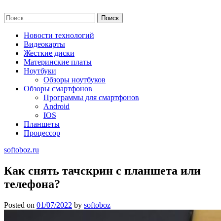
Skip
softoboz.ru
to
Найти:
content
Новости технологий
Видеокарты
Жесткие диски
Материнские платы
Ноутбуки
Обзоры ноутбуков
Обзоры смартфонов
Программы для смартфонов
Android
IOS
Планшеты
Процессор
softoboz.ru
Как снять тачскрин с планшета или
телефона?
Posted on
01/07/2022
by
softoboz