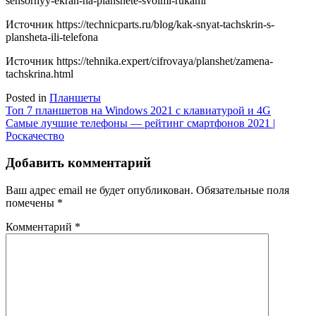
sensornyy-ekran-na-planshete-svoimi-rukami
Источник
https://technicparts.ru/blog/kak-snyat-tachskrin-s-
plansheta-ili-telefona
Источник
https://tehnika.expert/cifrovaya/planshet/zamena-
tachskrina.html
Posted in
Планшеты
Навигация
Топ 7 планшетов на Windows 2021 с клавиатурой и 4G
Самые лучшие телефоны — рейтинг смартфонов 2021 |
по
Роскачество
записям
Добавить комментарий
Ваш адрес email не будет опубликован.
Обязательные поля
помечены
*
Комментарий
*