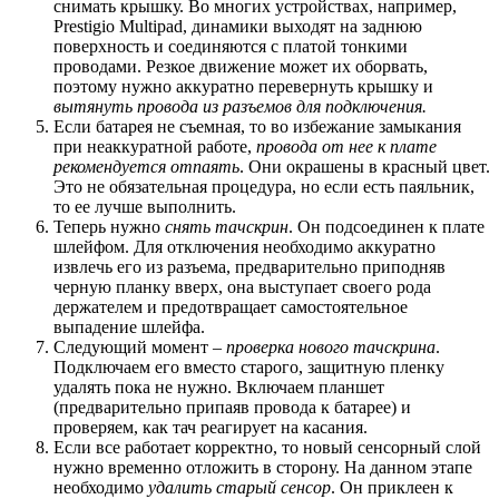
снимать крышку. Во многих устройствах, например,
Prestigio Multipad, динамики выходят на заднюю
поверхность и соединяются с платой тонкими
проводами. Резкое движение может их оборвать,
поэтому нужно аккуратно перевернуть крышку и
вытянуть провода из разъемов для подключения.
Если батарея не съемная, то во избежание замыкания
при неаккуратной работе,
провода от нее к плате
рекомендуется отпаять
. Они окрашены в красный цвет.
Это не обязательная процедура, но если есть паяльник,
то ее лучше выполнить.
Теперь нужно
снять тачскрин
. Он подсоединен к плате
шлейфом. Для отключения необходимо аккуратно
извлечь его из разъема, предварительно приподняв
черную планку вверх, она выступает своего рода
держателем и предотвращает самостоятельное
выпадение шлейфа.
Следующий момент –
проверка нового тачскрина
.
Подключаем его вместо старого, защитную пленку
удалять пока не нужно. Включаем планшет
(предварительно припаяв провода к батарее) и
проверяем, как тач реагирует на касания.
Если все работает корректно, то новый сенсорный слой
нужно временно отложить в сторону. На данном этапе
необходимо
удалить старый сенсор
. Он приклеен к