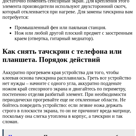
достаточно поменять сенсорный экран. Для крепления этого
элемента производители используют двухсторонний скотч,
который отклеивается при нагреве. Для замены тачскрина вам
потребуется:
Промышленный фен или паяльная станция.
Нож или любой другой плоский предмет с заостренным
краем (отвертка, гитарный медиатор).
Как снять тачскрин с телефона или
планшета. Порядок действий
Аккуратно прогреваем края устройства для того, чтобы
клеевая основа тачскрина расплавилась. Греть все устройство
нет нужды – начните с одного угла, аккуратно подденьте
ножом край сенсорного экрана и двигайтесь по периметру,
постепенно отделяя разбитый элемент. При необходимости
периодически прогревайте еще не отклеенные области. Не
бойтесь повредить устройство: если лезвие ножа держать
строго в плоскости экрана, то он не причинит вреда матрице,
поскольку она слегка утоплена в корпус, а тачскрин и так
сломан.