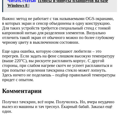
Читать статью
Плюсы и минусы планшетов на базе
Windows 8 |
Важно: метод не работает с так называемыми OGS-экранами,
в которых экран и сенсор объединены в одну конструкцию.
Для таких устройств требуется специальный стенд с тонкой
капроновой нитью для разделения элементов. Визуально
отличить такой экран от обычного можно по более глубокому
черному цвету в выключенном состоянии.
Еще одна ошибка, которую совершают любители – это
перегрев. Если задать на фене слишком высокую температуру
(выше 220°C), вы рискуете расплавить корпус. С другой
стороны, при слабом нагреве скотч не успеет расплавиться и
при попытке отделения тачскрина стекло может лопнуть.
Здесь ничего не поделаешь – подбор правильной температуры
придет с опытом.
Комментарии
Получил тачскрин, всё норм. Получилось. Но, вчера неудачно
вылез из машины и тач треснул. Ёкарный бабай. Заказал ещё
один.