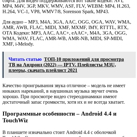
софта. Для видео поддерживаются вот такие кодеки: AVI,
MP4, M4V, 3GP, MKV, WMV, ASF, FLV, WEBM: MP4, H.263,
H.264, VC-1, VP8, WMV7/8, Sorenson Spark, MP43.
Для аудио – MP3, M4A, 3GA, AAC, OGG, OGA, WAV, WMA,
AMR, AWB, FLAC, MIDI, XMF, MXMF, IMY, RTTTL, RTX,
OTA Кодеки: MP3, AAC, AAC+, eAAC+, M4A, 3GA, OGG,
WMA, WAV, FLAC, AMR-WB, AMR-NB, MIDI, SP-MIDI,
XMF, i-Melody.
Читать статью
ТОП-10 приложений для просмотра
ТВ на Андроид (2022) — IPTV. Плейлисты M3U,
плееры, скачать плейлист 2021
Качество проигрывания звука отличное – модель не имеет
никаких нареканий, в наушниках музыка звучит очень
хорошо. При просмотре видео стереодинамики имеют
достаточный запас громкости, хотя их и не всегда хватает.
Программные особенности – Android 4.4 и
TouchWiz
В планшете изначально стоит Android 4.4 с оболочкой