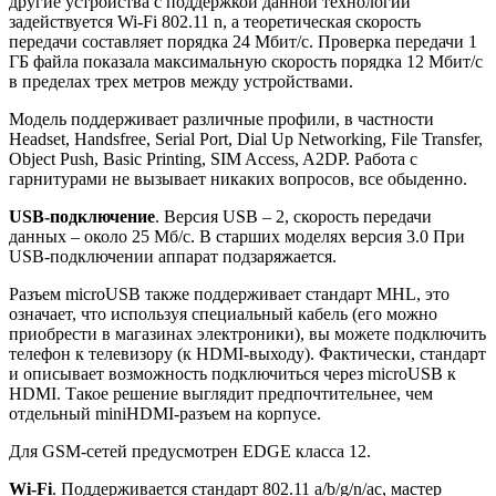
другие устройства с поддержкой данной технологии
задействуется Wi-Fi 802.11 n, а теоретическая скорость
передачи составляет порядка 24 Мбит/с. Проверка передачи 1
ГБ файла показала максимальную скорость порядка 12 Мбит/c
в пределах трех метров между устройствами.
Модель поддерживает различные профили, в частности
Headset, Handsfree, Serial Port, Dial Up Networking, File Transfer,
Object Push, Basic Printing, SIM Access, A2DP. Работа с
гарнитурами не вызывает никаких вопросов, все обыденно.
USB-подключение
. Версия USB – 2, скорость передачи
данных – около 25 Мб/с. В старших моделях версия 3.0 При
USB-подключении аппарат подзаряжается.
Разъем microUSB также поддерживает стандарт MHL, это
означает, что используя специальный кабель (его можно
приобрести в магазинах электроники), вы можете подключить
телефон к телевизору (к HDMI-выходу). Фактически, стандарт
и описывает возможность подключиться через microUSB к
HDMI. Такое решение выглядит предпочтительнее, чем
отдельный miniHDMI-разъем на корпусе.
Для GSM-сетей предусмотрен EDGE класса 12.
Wi-Fi
. Поддерживается стандарт 802.11 a/b/g/n/ac, мастер