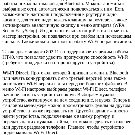
работы похож на таковой для Bluetooth. Можно запоминать
выбранные сети, автоматически подключаться к ним. Есть
возможность настройки подключения к роутеру в одно
касание, для этого надо нажать клавишу на роутере, а также
активировать аналогичную кнопку в меню аппарата (WPA
SecureEasySetup). Из дополнительных опций стоит отметить
мастер настройки, он появляется при слабом или исчезающем
сигнале. Также можно настроить работу Wi-Fi по расписанию.
Также для стандарта 802.11 n поддерживается режим работы
HT40, что позволяет удвоить пропускную способность Wi-Fi
(требуется поддержка со стороны другого устройства).
Wi-Fi Direct
. Протокол, который призван заменить Bluetooth
или начать конкурировать с его третьей версией (она также
использует Wi-Fi версии n для передачи больших файлов). В
меню Wi-Fi настроек выбираем раздел Wi-Fi Direct, телефон
начинает искать устройства вокруг. Выбираем нужное
устройство, активируем на нем соединение, и вуаля. Теперь в
файловом менеджере можно просматривать файлы на другом
устройстве, а также передавать их. Другой вариант – просто
найти устройства, подключенные к вашему роутеру, и
передать на них нужные файлы, это можно сделать из галереи
или других разделов телефона. Главное, чтобы устройство
поддерживало Wi-Fi Direct.