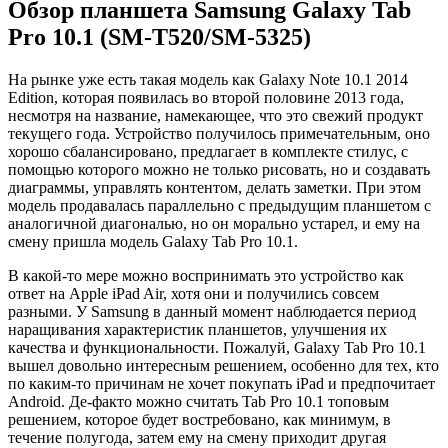
Обзор планшета Samsung Galaxy Tab
Pro 10.1 (SM-T520/SM-5325)
На рынке уже есть такая модель как Galaxy Note 10.1 2014
Edition, которая появилась во второй половине 2013 года,
несмотря на название, намекающее, что это свежий продукт
текущего года. Устройство получилось примечательным, оно
хорошо сбалансировано, предлагает в комплекте стилус, с
помощью которого можно не только рисовать, но и создавать
диаграммы, управлять контентом, делать заметки. При этом
модель продавалась параллельно с предыдущим планшетом с
аналогичной диагональю, но он морально устарел, и ему на
смену пришла модель Galaxy Tab Pro 10.1.
В какой-то мере можно воспринимать это устройство как
ответ на Apple iPad Air, хотя они и получились совсем
разными. У Samsung в данный момент наблюдается период
наращивания характеристик планшетов, улучшения их
качества и функциональности. Пожалуй, Galaxy Tab Pro 10.1
вышел довольно интересным решением, особенно для тех, кто
по каким-то причинам не хочет покупать iPad и предпочитает
Android. Де-факто можно считать Tab Pro 10.1 топовым
решением, которое будет востребовано, как минимум, в
течение полугода, затем ему на смену приходит другая