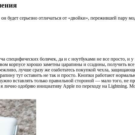
ления
 он будет серьезно отличаться от «двойки», пережившей пару мо
уча специфических болячек, да и с ноутбуками не все просто, и 
евом корпусе хорошо заметны царапины и ссадины, получить все 
ережливо, лучше сразу же озаботьтесь покупкой чехла, защищающе
рапину тут оставить не так и просто. Кнопки работают нормально
а нужно вставлять только правильной стороной — мало того, не п
 я лично одобряю инициативу Apple по переходу на Lightning. Мо