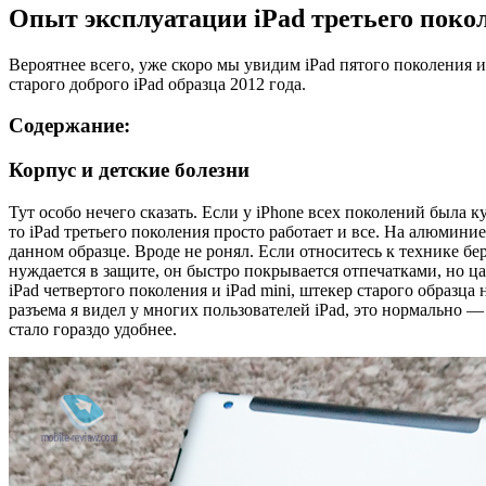
Опыт эксплуатации iPad третьего поко
Вероятнее всего, уже скоро мы увидим iPad пятого поколения и
старого доброго iPad образца 2012 года.
Содержание:
Корпус и детские болезни
Тут особо нечего сказать. Если у iPhone всех поколений была к
то iPad третьего поколения просто работает и все. На алюмини
данном образце. Вроде не ронял. Если относитесь к технике б
нуждается в защите, он быстро покрывается отпечатками, но ца
iPad четвертого поколения и iPad mini, штекер старого образц
разъема я видел у многих пользователей iPad, это нормально —
стало гораздо удобнее.