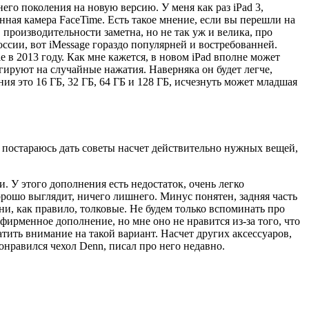
его поколения на новую версию. У меня как раз iPad 3,
ная камера FaceTime. Есть такое мнение, если вы перешли на
в производительности заметна, но не так уж и велика, про
оссии, вот iMessage гораздо популярней и востребованней.
 в 2013 году. Как мне кажется, в новом iPad вполне может
агируют на случайные нажатия. Наверняка он будет легче,
ия это 16 ГБ, 32 ГБ, 64 ГБ и 128 ГБ, исчезнуть может младшая
я постараюсь дать советы насчет действительно нужных вещей,
и. У этого дополнения есть недостаток, очень легко
орошо выглядит, ничего лишнего. Минус понятен, задняя часть
они, как правило, толковые. Не будем только вспоминать про
фирменное дополнение, но мне оно не нравится из-за того, что
тить внимание на такой вариант. Насчет других аксессуаров,
онравился чехол Denn, писал про него недавно.