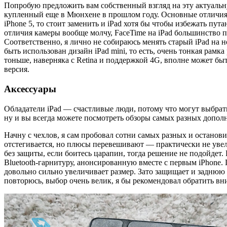
Попробую предложить вам собственный взгляд на эту актуальну
купленный еще в Мюнхене в прошлом году. Основные отличия н
iPhone 5, то стоит заменить и iPad хотя бы чтобы избежать пут
отличия камеры вообще молчу, FaceTime на iPad большинство по
Соответственно, я лично не собираюсь менять старый iPad на н
быть использован дизайн iPad mini, то есть, очень тонкая рамк
тоньше, наверняка с Retina и поддержкой 4G, вполне может быт
версия.
Аксессуары
Обладатели iPad — счастливые люди, потому что могут выбрать
ну и вы всегда можете посмотреть обзоры самых разных дополн
Начну с чехлов, я сам пробовал сотни самых разных и останови
отстегивается, но плюсы перевешивают — практически не увели
без защиты, если боитесь царапин, тогда решение не подойдет. 
Bluetooth-гарнитуру, анонсированную вместе с первым iPhone. 
довольно сильно увеличивает размер. Зато защищает и заднюю ч
повторюсь, выбор очень велик, я бы рекомендовал обратить вни