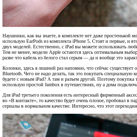
Наушники, как вы знаете, в комплекте нет даже простенькой мод
использую EarPods из комплекта iPhone 5. Стоят и первые, и в
двух моделей. Естественно, c iPad вы можете использовать лю
Тем не менее, модели Apple остаются здесь оптимальным выборо
разве что кабель из белого стал серым — да и вообще это хара
Колонки, здесь я лишний раз напомню, что сейчас существует 
Bluetooth. Чего не надо делать, так это покупать специальную к
будете с новым iPad? А там и разъем другой. Поэтому покупка 
использую простой Jambox в путешествиях, ну а дома подключа
Для iPad третьего поколения есть интересный фирменный аксе
во «В контакте», то качество будет очень плохое, пробовал в п
сериалы в нормальном качестве. Интересно, что этот переходник