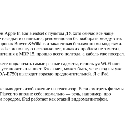
 Apple In-Ear Headset с пультом ДУ, хотя сейчас все чаще
ые насадки из силикона, рекомендовал бы выбирать между этих
 дорогих Bowers&Wilkins и заканчивая безымянными моделями.
eadset использую несколько лет, никаких проблем не заметил,
питания к MBP 15, прошло всего полгода, а кабель уже посерел.
жете подключать самые разные гаджеты, используя Wi-Fi или
л установить планшет. Кто знает, может быть, через год вы уже
DA-E750) выглядит гораздо предпочтительней. Я с iPad
же выводить изображение на телевизор. Если смотреть фильмы
VPlayer, то вполне себе нормально — речь, например, про
за городом, iPad работает как этакий видеомагнитофон.