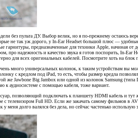
ели без пульта ДУ. Выбор велик, но я по-прежнему остаюсь верен
торые не так уж дорого, у In-Ear Headset большой плюс — удобн
бые гарнитуры, предназначенные для техники Apple, начиная от
м, про надежность и качество звука я готов поспорить, In-Ear H
ктерно для всех оригинальных кабелей. Посмотрите хоть на блок 
очень много универсальных колонок, к таким устройствам вы мо
олонку с кредлом под iPad, то есть, чтобы размер кредла позволя
той же Jawbone Big Jambox или одной из колонок Samsung (типа 
ю к аудиосистеме с помощью кабеля, тоже вариант.
ссуар, позволяющий подключать к планшету HDMI кабель и тут 
аре с телевизором Full HD. Если же закачать самому фильмов в A
 у меня долго валялся без дела, но сейчас частенько использую 