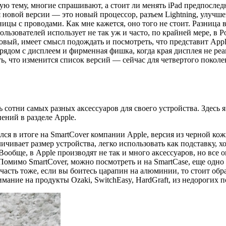
ю тему, многие спрашивают, а стоит ли менять iPad предпоследн
овой версии — это новый процессор, разъем Lightning, улучшен
аницы с проводами. Как мне кажется, оно того не стоит. Разница 
льзователей использует не так уж и часто, по крайней мере, в Р
овый, имеет смысл подождать и посмотреть, что представит Apple
а рядом с дисплеем и фирменная фишка, когда края дисплея не ре
ь, что изменится список версий — сейчас для четвертого поколен
 сотни самых разных аксессуаров для своего устройства. Здесь 
ений в разделе Apple.
лся в итоге на SmartCover компании Apple, версия из черной кож
чивает размер устройства, легко использовать как подставку, х
Вообще, в Apple производят не так и много аксессуаров, но все 
Помимо SmartCover, можно посмотреть и на SmartCase, еще одно 
асть тоже, если вы боитесь царапин на алюминии, то стоит обра
мание на продукты Ozaki, SwitchEasy, HardGraft, из недорогих п