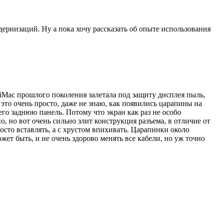
дернизаций. Ну а пока хочу рассказать об опыте использования
у iMac прошлого поколения залетала под защиту дисплея пыль,
это очень просто, даже не знаю, как появились царапины на
го заднюю панель. Потому что экран как раз не особо
, но вот очень сильно злит конструкция разъема, в отличие от
росто вставлять, а с хрустом впихивать. Царапинки около
жет быть, и не очень здорово менять все кабели, но уж точно