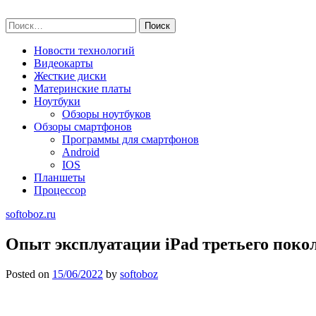
Skip
softoboz.ru
to
Найти:
content
Новости технологий
Видеокарты
Жесткие диски
Материнские платы
Ноутбуки
Обзоры ноутбуков
Обзоры смартфонов
Программы для смартфонов
Android
IOS
Планшеты
Процессор
softoboz.ru
Опыт эксплуатации iPad третьего поко
Posted on
15/06/2022
by
softoboz