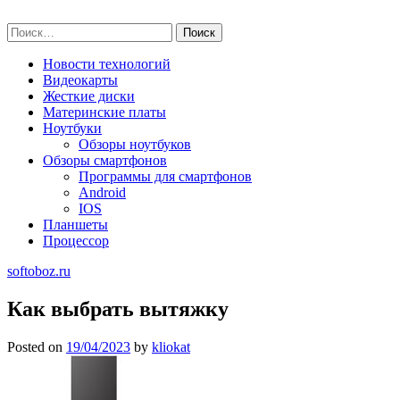
Skip
softoboz.ru
to
Найти:
content
Новости технологий
Видеокарты
Жесткие диски
Материнские платы
Ноутбуки
Обзоры ноутбуков
Обзоры смартфонов
Программы для смартфонов
Android
IOS
Планшеты
Процессор
softoboz.ru
Как выбрать вытяжку
Posted on
19/04/2023
by
kliokat