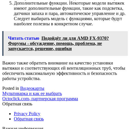
Дополнительные функции. Некоторые модели вытяжек
имеют дополнительные функции, такие как подсветка,
датчики запаха и пара, автоматическое управление и др.
Следует выбирать модель с функциями, которые будут
наиболее полезны в конкретном случае.
Читать статью
Подойдёт ли для AMD FX-9370?
Форумы - обсуждение, помощь, проблема, не
запускается, решение, ошибки
Важно также обратить внимание на качество установки
вытяжки и соответствующих ей вентиляционных труб, чтобы
обеспечить максимальную эффективность и безопасность
работы устройства.
Posted in
Видеокарты
Навигация
Мультиварка и как ее выбрать
Octoclick.com- партнерская программа
по
Обратная связь
записям
Privacy Policy
Обратная связь
Важная информация