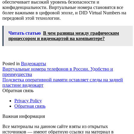
обеспечивает высокий уровень безопасности и
конфиденциальности. Виртуальные номера становятся все
более важными в цифровой эпохе, и DID Virtual Numbers на
передовой этой технологии.
Читать статью
В чем разница между графическим
процессором и видеокартой на компьютере?
Posted in
Видеокарты
Навигация
Виртуальные номера телефонов в России. Удобство и
преимущества
по
Подсветка оперативной памяти оставляет следы на задней
записям
пластине видеокарт
Обратная связь
Privacy Policy
Обратная связь
Важная информация
Все материалы на данном сайте взяты из открытых
источников — имеют обратную ссылку на материал в