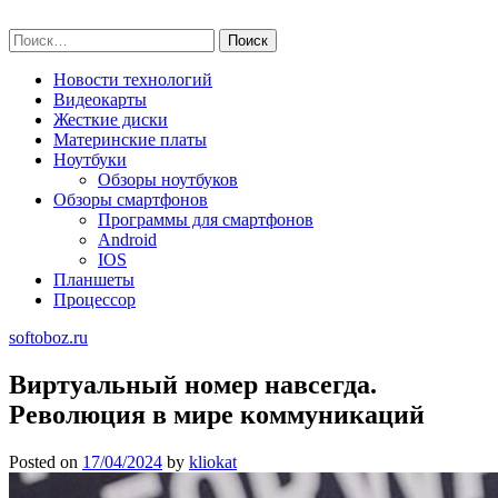
Skip
softoboz.ru
to
Найти:
content
Новости технологий
Видеокарты
Жесткие диски
Материнские платы
Ноутбуки
Обзоры ноутбуков
Обзоры смартфонов
Программы для смартфонов
Android
IOS
Планшеты
Процессор
softoboz.ru
Виртуальный номер навсегда.
Революция в мире коммуникаций
Posted on
17/04/2024
by
kliokat