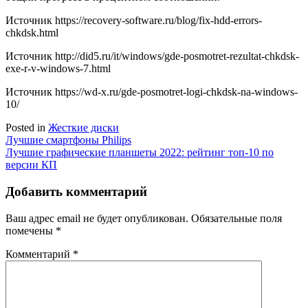
Источник
https://recovery-software.ru/blog/fix-hdd-errors-
chkdsk.html
Источник
http://did5.ru/it/windows/gde-posmotret-rezultat-chkdsk-
exe-r-v-windows-7.html
Источник
https://wd-x.ru/gde-posmotret-logi-chkdsk-na-windows-
10/
Posted in
Жесткие диски
Навигация
Лучшие смартфоны Philips
Лучшие графические планшеты 2022: рейтинг топ-10 по
по
версии КП
записям
Добавить комментарий
Ваш адрес email не будет опубликован.
Обязательные поля
помечены
*
Комментарий
*