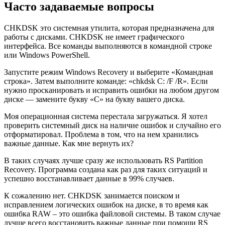
Часто задаваемые вопросы
CHKDSK это системная утилита, которая предназначена для
работы с дисками. CHKDSK не имеет графического
интерфейса. Все команды выполняются в командной строке
или Windows PowerShell.
Запустите режим Windows Recovery и выберите «Командная
строка». Затем выполните командe: «chkdsk C: /F /R». Если
нужно просканировать и исправить ошибки на любом другом
диске — замените букву «С» на букву вашего диска.
Моя операционная система перестала загружаться. Я хотел
проверить системный диск на наличие ошибок и случайно его
отформатировал. Проблема в том, что на нем хранились
важные данные. Как мне вернуть их?
В таких случаях лучше сразу же использовать RS Partition
Recovery. Программа создана как раз для таких ситуаций и
успешно восстанавливает данные в 99% случаев.
К сожалению нет. CHKDSK занимается поиском и
исправлением логических ошибок на диске, в то время как
ошибка RAW – это ошибка файловой системы. В таком случае
лучше всего восстановить важные данные при помощи RS