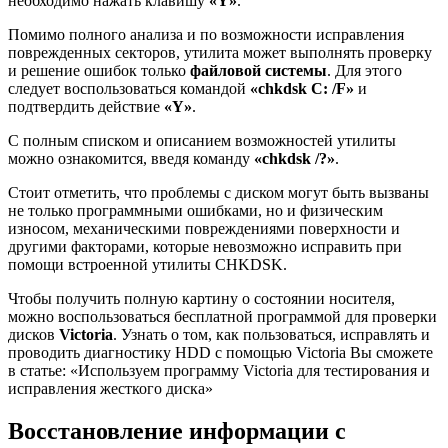
необходимо нажать клавишу
«Y»
.
Помимо полного анализа и по возможности исправления
поврежденных секторов, утилита может выполнять проверку
и решение ошибок только
файловой системы
. Для этого
следует воспользоваться командой
«chkdsk C: /F»
и
подтвердить действие
«Y»
.
С полным списком и описанием возможностей утилиты
можно ознакомится, введя команду
«chkdsk /?»
.
Стоит отметить, что проблемы с диском могут быть вызваны
не только программными ошибками, но и физическим
износом, механическими повреждениями поверхности и
другими факторами, которые невозможно исправить при
помощи встроенной утилиты CHKDSK.
Чтобы получить полную картину о состоянии носителя,
можно воспользоваться бесплатной программой для проверки
дисков
Victoria
. Узнать о том, как пользоваться, исправлять и
проводить диагностику HDD с помощью Victoria Вы сможете
в статье: «Используем программу Victoria для тестирования и
исправления жесткого диска»
Восстановление информации с