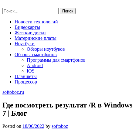
Skip
softoboz.ru
to
Найти:
content
Новости технологий
Видеокарты
Жесткие диски
Материнские платы
Ноутбуки
Обзоры ноутбуков
Обзоры смартфонов
Программы для смартфонов
Android
IOS
Планшеты
Процессор
softoboz.ru
Где посмотреть результат /R в Windows
7 | Блог
Posted on
18/06/2022
by
softoboz