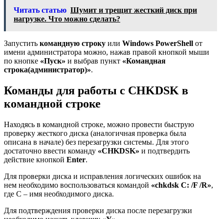
Читать статью
Шумит и трещит жесткий диск при
нагрузке. Что можно сделать?
Запустить
командную строку
или
Windows PowerShell
от
имени администратора можно, нажав правой кнопкой мыши
по кнопке
«Пуск»
и выбрав пункт
«Командная
строка(администратор)»
.
Команды для работы с CHKDSK в
командной строке
Находясь в командной строке, можно провести быструю
проверку жесткого диска (аналогичная проверка была
описана в начале) без перезагрузки системы. Для этого
достаточно ввести команду
«CHKDSK»
и подтвердить
действие кнопкой
Enter
.
Для проверки диска и исправления логических ошибок на
нем необходимо воспользоваться командой
«chkdsk C: /F /R»
,
где С – имя необходимого диска.
Для подтверждения проверки диска после перезагрузки