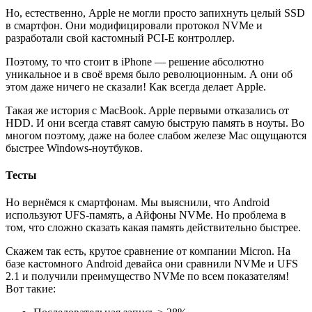
Но, естественно, Apple не могли просто запихнуть целый SSD
в смартфон. Они модифицировали протокол NVMe и
разработали свой кастомный PCI-E контроллер.
Поэтому, то что стоит в iPhone — решение абсолютно
уникальное и в своё время было революционным. А они об
этом даже ничего не сказали! Как всегда делает Apple.
Такая же история с MacBook. Apple первыми отказались от
HDD. И они всегда ставят самую быструю память в ноуты. Во
многом поэтому, даже на более слабом железе Mac ощущаются
быстрее Windows-ноутбуков.
Тесты
Но вернёмся к смартфонам. Мы выяснили, что Android
используют UFS-память, а Айфоны NVMe. Но проблема в
том, что сложно сказать какая память действительно быстрее.
Скажем так есть, крутое сравнение от компании Micron. На
базе кастомного Android девайса они сравнили NVMe и UFS
2.1 и получили преимущество NVMe по всем показателям!
Вот такие: