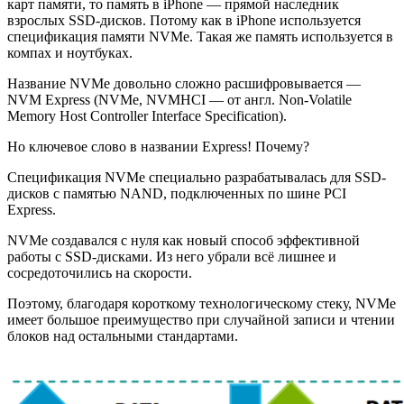
карт памяти, то память в iPhone — прямой наследник
взрослых SSD-дисков. Потому как в iPhone используется
спецификация памяти NVMe. Такая же память используется в
компах и ноутбуках.
Название NVMe довольно сложно расшифровывается —
NVM Express (NVMe, NVMHCI — от англ. Non-Volatile
Memory Host Controller Interface Specification).
Но ключевое слово в названии Express! Почему?
Спецификация NVMe специально разрабатывалась для SSD-
дисков с памятью NAND, подключенных по шине PCI
Express.
NVMe создавался с нуля как новый способ эффективной
работы с SSD-дисками. Из него убрали всё лишнее и
сосредоточились на скорости.
Поэтому, благодаря короткому технологическому стеку, NVMe
имеет большое преимущество при случайной записи и чтении
блоков над остальными стандартами.