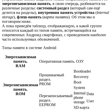
энергонезависимая память
, в свою очередь, разбивается на
различные разделы:
системный раздел
(который сам ещё
делится на разделы),
внутренняя память устройства
(
Internal
storage
),
флеш-память
(
карта памяти
). Об этом мы и
поговорим ниже.
А пока приведём таблицу, отображающую, к какой группе
относится каждый из типов памяти, встречающийся на
современных Андроид смартфонах, с приведением наиболее
часто используемых обозначений.
Типы памяти в системе Android
Энергозависимая
память.
Оперативная память. ОЗУ
RAM
Bootloader
Прошиваемый
Recovery
раздел.
Boot
PROM
Энергонезависимая
System
память.
Internal
ROM
Data
Перезаписываемый
phone
раздел.
User
storage
EEPROM
SD-карта