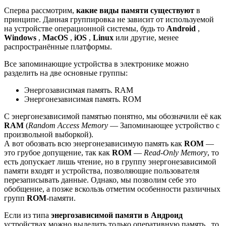
Сперва рассмотрим,
какие виды памяти существуют
в
принципе. Данная группировка не зависит от используемой
на устройстве операционной системы, будь то
Android
,
Windows
,
MacOS
,
iOS
,
Linux
или другие, менее
распространённые платформы.
Все запоминающие устройства в электронике можно
разделить на две основные группы:
Энергозависимая память. RAM
Энергонезависимая память. ROM
С энергонезависимой памятью понятно, мы обозначили её как
RAM
(
Random Access Memory
— Запоминающее устройство с
произвольной выборкой).
А вот обозвать всю энергонезависимую память как
ROM
—
это грубое допущение, так как
ROM
—
Read-Only Memory
, то
есть допускает лишь чтение, но в группу энергонезависимой
памяти входят и устройства, позволяющие пользователя
перезаписывать данные. Однако, мы позволим себе это
обобщение, а позже вскользь отметим особенности различных
групп
ROM
-памяти.
Если из типа
энергозависимой памяти в Андроид
устройствах можно выделить только оперативную память , то