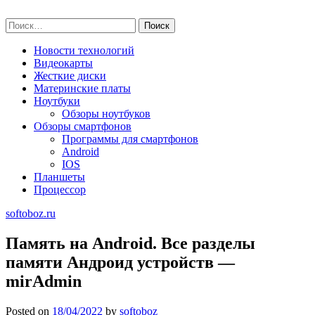
Skip
softoboz.ru
to
Найти:
content
Новости технологий
Видеокарты
Жесткие диски
Материнские платы
Ноутбуки
Обзоры ноутбуков
Обзоры смартфонов
Программы для смартфонов
Android
IOS
Планшеты
Процессор
softoboz.ru
Память на Android. Все разделы
памяти Андроид устройств —
mirAdmin
Posted on
18/04/2022
by
softoboz