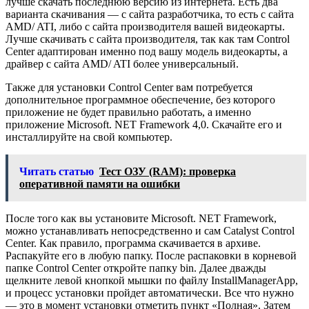
лучше скачать последнюю версию из интернета. Есть два
варианта скачивания — с сайта разработчика, то есть с сайта
AMD/ ATI, либо с сайта производителя вашей видеокарты.
Лучше скачивать с сайта производителя, так как там Control
Center адаптирован именно под вашу модель видеокарты, а
драйвер с сайта AMD/ ATI более универсальный.
Также для установки Control Center вам потребуется
дополнительное программное обеспечение, без которого
приложение не будет правильно работать, а именно
приложение Microsoft. NET Framework 4,0. Скачайте его и
инсталлируйте на свой компьютер.
Читать статью
Тест ОЗУ (RAM): проверка
оперативной памяти на ошибки
После того как вы установите Microsoft. NET Framework,
можно устанавливать непосредственно и сам Catalyst Control
Center. Как правило, программа скачивается в архиве.
Распакуйте его в любую папку. После распаковки в корневой
папке Control Center откройте папку bin. Далее дважды
щелкните левой кнопкой мышки по файлу InstallManagerApp,
и процесс установки пройдет автоматически. Все что нужно
— это в момент установки отметить пункт «Полная». Затем