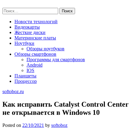
Skip
softoboz.ru
to
Найти:
content
Новости технологий
Видеокарты
Жесткие диски
Материнские платы
Ноутбуки
Обзоры ноутбуков
Обзоры смартфонов
Программы для смартфонов
Android
IOS
Планшеты
Процессор
softoboz.ru
Как исправить Catalyst Control Center
не открывается в Windows 10
Posted on
22/10/2021
by
softoboz