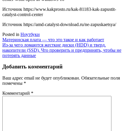
Источник
https://www.kakprosto.ru/kak-81183-kak-zapustit-
catalyst-control-center
Источник
https://amd-catalyst-download.ru/ne-zapuskaetsya/
Posted in
Ноутбуки
Навигация
Материнская плата — что это такое и как работает
Из-за чего ломаются жесткие диски (HDD) и тверд.
по
накопители (SSD). Что проверить и предпринять, чтобы не
записям
потерять данные
Добавить комментарий
Ваш адрес email не будет опубликован.
Обязательные поля
помечены
*
Комментарий
*