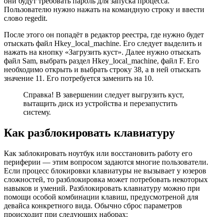
они будут требовать пароль для запуска процесса.
Пользователю нужно нажать на командную строку и ввести
слово regedit.
После этого он попадёт в редактор реестра, где нужно будет
отыскать файл Hkey_local_machine. Его следует выделить и
нажать на кнопку «Загрузить куст». Далее нужно отыскать
файл Sam, выбрать раздел Hkey_local_machine, файл F. Его
необходимо открыть и выбрать строку 38, а в ней отыскать
значение 11. Его потребуется заменить на 10.
Справка! В завершении следует выгрузить куст,
вытащить диск из устройства и перезапустить
систему.
Как разблокировать клавиатуру
Как заблокировать ноутбук или восстановить работу его
периферии — этим вопросом задаются многие пользователи.
Если процесс блокировки клавиатуры не вызывает у юзеров
сложностей, то разблокировка может потребовать некоторых
навыков и умений. Разблокировать клавиатуру можно при
помощи особой комбинации клавиш, предусмотреной для
девайса конкретного вида. Обычно сброс параметров
происходит при следующих наборах: