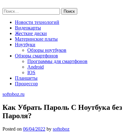
Skip
softoboz.ru
to
Найти:
content
Новости технологий
Видеокарты
Жесткие диски
Материнские платы
Ноутбуки
Обзоры ноутбуков
Обзоры смартфонов
Программы для смартфонов
Android
IOS
Планшеты
Процессор
softoboz.ru
Как Убрать Пароль С Ноутбука без
Пароля?
Posted on
06/04/2022
by
softoboz