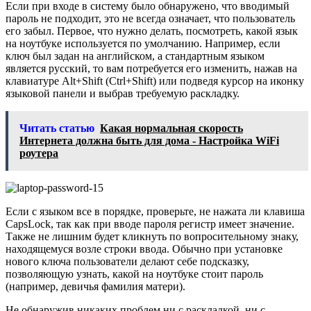
Если при входе в систему было обнаружено, что вводимый
пароль не подходит, это не всегда означает, что пользователь
его забыл. Первое, что нужно делать, посмотреть, какой язык
на ноутбуке используется по умолчанию. Например, если
ключ был задан на английском, а стандартным языком
является русский, то вам потребуется его изменить, нажав на
клавиатуре Alt+Shift (Ctrl+Shift) или подведя курсор на иконку
языковой панели и выбрав требуемую раскладку.
Читать статью
Какая нормальная скорость
Интернета должна быть для дома - Настройка WiFi
роутера
Если с языком все в порядке, проверьте, не нажата ли клавиша
CapsLock, так как при вводе пароля регистр имеет значение.
Также не лишним будет кликнуть по вопросительному знаку,
находящемуся возле строки ввода. Обычно при установке
нового ключа пользователи делают себе подсказку,
позволяющую узнать, какой на ноутбуке стоит пароль
(например, девичья фамилия матери).
Не обнаружив никаких проблем ни с раскладкой, ни с