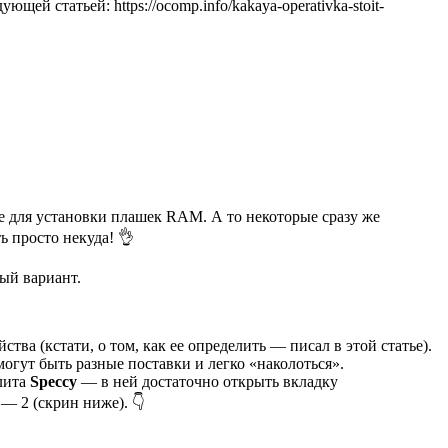
ей статьей: https://ocomp.info/kakaya-operativka-stoit-
ке для установки плашек RAM. А то некоторые сразу же
ь просто некуда! 👌
ный вариант.
тва (кстати, о том, как ее определить — писал в этой статье).
огут быть разные поставки и легко «наколоться».
илита
Speccy
— в ней достаточно открыть вкладку
 — 2 (скрин ниже). 👇