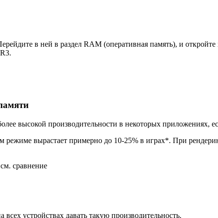
Перейдите в ней в раздел RAM (оперативная память), и откройт
DR3.
памяти
 более высокой производительности в некоторых приложениях, е
ом режиме вырастает примерно до 10-25% в играх*. При рендерин
см. сравнение
 всех устройствах давать такую производительность.