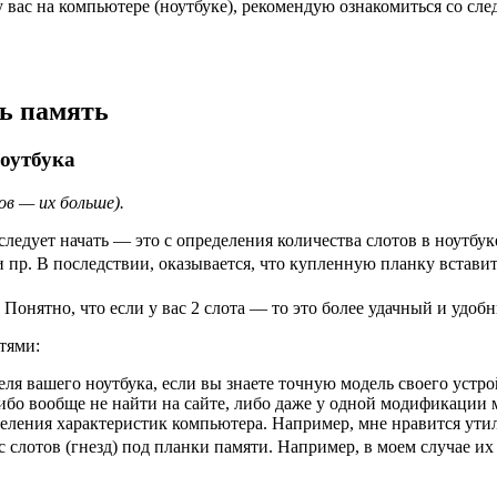
вас на компьютере (ноутбуке), рекомендую ознакомиться со следующ
ть память
ноутбука
ов — их больше).
следует начать — это с определения количества слотов в ноутбу
 пр. В последствии, оказывается, что купленную планку вставит
Понятно, что если у вас 2 слота — то это более удачный и удоб
тями:
ля вашего ноутбука, если вы знаете точную модель своего устройс
бо вообще не найти на сайте, либо даже у одной модификации м
еделения характеристик компьютера. Например, мне нравится ут
ас слотов (гнезд) под планки памяти. Например, в моем случае их