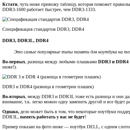
Кстати
, чуть ниже привожу таблицу, которая поможет правиль
DDR3-1600 работает быстрее, чем DDR3-1333.
Спецификация стандартов DDR3, DDR4
DDR3, DDR3L, DDR4
Это самые популярные типы памяти для ноутбука на те
Во-первых
, разница между любыми плашками
DDR3 и DDR4
ниже!).
DDR3 и DDR4 (разница в геометрии плашек)
Во-вторых
, между DDR3 и DDR3L тоже есть разница и они да
внимание, т.к. легко можно одну заменить другой и все будет ра
Однако,
дело может быть в том, что некоторые ноутбуки подд
DDR3L,
память работать у вас не будет
!
Пример показан на фото ниже — ноутбук DELL, с одним слото