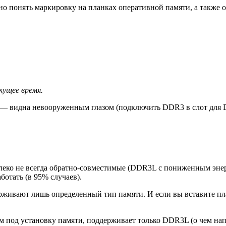
но понять маркировку на планках оперативной памяти, а также о
кущее время.
— видна невооруженным глазом (подключить DDR3 в слот для D
леко не всегда обратно-совместимые (DDR3L с пониженным энерг
ботать (в 95% случаев).
ерживают лишь определенный тип памяти. И если вы вставите п
м под установку памяти, поддерживает только DDR3L (о чем на