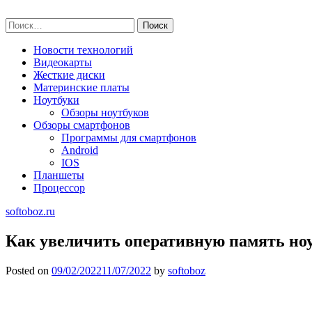
Skip
softoboz.ru
to
Найти:
content
Новости технологий
Видеокарты
Жесткие диски
Материнские платы
Ноутбуки
Обзоры ноутбуков
Обзоры смартфонов
Программы для смартфонов
Android
IOS
Планшеты
Процессор
softoboz.ru
Как увеличить оперативную память ноу
Posted on
09/02/2022
11/07/2022
by
softoboz