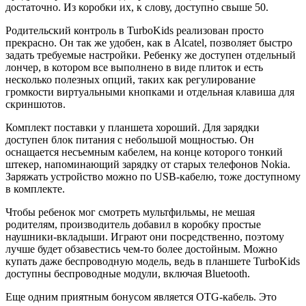
достаточно. Из коробки их, к слову, доступно свыше 50.
Родительский контроль в TurboKids реализован просто
прекрасно. Он так же удобен, как в Alcatel, позволяет быстро
задать требуемые настройки. Ребенку же доступен отдельный
лончер, в котором все выполнено в виде плиток и есть
несколько полезных опций, таких как регулирование
громкости виртуальными кнопками и отдельная клавиша для
скриншотов.
Комплект поставки у планшета хороший. Для зарядки
доступен блок питания с небольшой мощностью. Он
оснащается несъемным кабелем, на конце которого тонкий
штекер, напоминающий зарядку от старых телефонов Nokia.
Заряжать устройство можно по USB-кабелю, тоже доступному
в комплекте.
Чтобы ребенок мог смотреть мультфильмы, не мешая
родителям, производитель добавил в коробку простые
наушники-вкладыши. Играют они посредственно, поэтому
лучше будет обзавестись чем-то более достойным. Можно
купать даже беспроводную модель, ведь в планшете TurboKids
доступны беспроводные модули, включая Bluetooth.
Еще одним приятным бонусом является OTG-кабель. Это