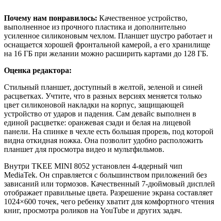
Почему нам понравилось:
Качественное устройство,
выполненное из прочного пластика и дополнительно
усиленное силиконовым чехлом. Планшет шустро работает и
оснащается хорошей фронтальной камерой, а его хранилище
на 16 ГБ при желании можно расширить картами до 128 ГБ.
Оценка редактора:
Стильный планшет, доступный в желтой, зеленой и синей
расцветках. Учтите, что в разных версиях меняется только
цвет силиконовой накладки на корпус, защищающей
устройство от ударов и падения. Сам девайс выполнен в
единой расцветке: оранжевая сзади и белая на лицевой
панели. На спинке в чехле есть большая прорезь, под которой
видна откидная ножка. Она позволит удобно расположить
планшет для просмотра видео и мультфильмов.
Внутри TKEE MINI 8052 установлен 4-ядерный чип
MediaTek. Он справляется с большинством приложений без
зависаний или тормозов. Качественный 7-дюймовый дисплей
отображает правильные цвета. Разрешение экрана составляет
1024×600 точек, чего ребенку хватит для комфортного чтения
книг, просмотра роликов на YouTube и других задач.