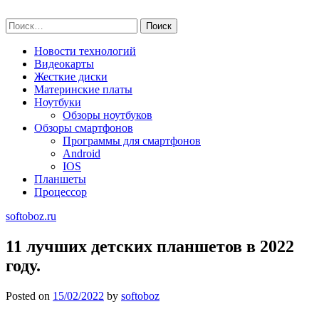
Skip
softoboz.ru
to
Найти:
content
Новости технологий
Видеокарты
Жесткие диски
Материнские платы
Ноутбуки
Обзоры ноутбуков
Обзоры смартфонов
Программы для смартфонов
Android
IOS
Планшеты
Процессор
softoboz.ru
11 лучших детских планшетов в 2022
году.
Posted on
15/02/2022
by
softoboz