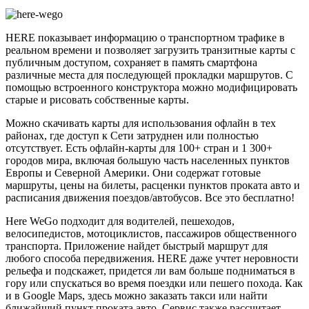
HERE показывает информацию о транспортном трафике в
реальном времени и позволяет загрузить транзитные карты с
публичным доступом, сохраняет в память смартфона
различные места для последующей прокладки маршрутов. С
помощью встроенного конструктора можно модифицировать
старые и рисовать собственные карты.
Можно скачивать карты для использования офлайн в тех
районах, где доступ к Сети затруднен или полностью
отсутствует. Есть офлайн-карты для 100+ стран и 1 300+
городов мира, включая большую часть населенных пунктов
Европы и Северной Америки. Они содержат готовые
маршруты, цены на билеты, расценки пунктов проката авто и
расписания движения поездов/автобусов. Все это бесплатно!
Here WeGo подходит для водителей, пешеходов,
велосипедистов, мотоциклистов, пассажиров общественного
транспорта. Приложение найдет быстрый маршрут для
любого способа передвижения. HERE даже учтет неровности
рельефа и подскажет, придется ли вам больше подниматься в
гору или спускаться во время поездки или пешего похода. Как
и в Google Maps, здесь можно заказать такси или найти
ближайший пункт проката авто. Сервис также рассчитает