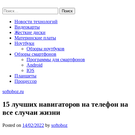
Skip
softoboz.ru
to
Найти:
content
Новости технологий
Видеокарты
Жесткие диски
Материнские платы
Ноутбуки
Обзоры ноутбуков
Обзоры смартфонов
Программы для смартфонов
Android
IOS
Планшеты
Процессор
softoboz.ru
15 лучших навигаторов на телефон на
все случаи жизни
Posted on
14/02/2022
by
softoboz