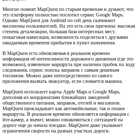
Многие помнят MapQuest по старым временам и думают, что
эту платформу полностью поглотил сервис Google Maps.
Однако MapQuest для Android по сей день скачивают
миллионы пользователей. На это есть свои причины: высокая
степень детализации, большая база интересных мест,
пошаговая навигация, возможность поделиться с друзьями
ожидаемым временем прибытия в пункт назначения.
В MapQuest есть обновляемая в реальном времени
информация об интенсивности дорожного движения (где это
возможно), изменение маршрута при наличии пробок по ходу
следования, сервис поиска заправок с самым дешевым
топливом. Можно даже непосредственно из самого
приложения вызвать эвакуатор, если сломается машина.
MapQuest использует карты Apple Maps и Google Maps,
дополняя их координатами ближайших заведений
общественного питания, заправок, отелей и магазинов.
MapQuest прокладывает как автомобильные, так и пешие
маршруты. В реальном времени обновляется информация с
live-камер, а значит, можно ознакомиться с ситуацией на
дороге еще до начала поездки. MapQuest даже указывает
ограничения скорости на разных участках дороги.