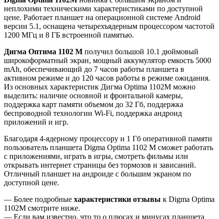
неплохими техническими характеристиками по доступной
цене. Работает планшет на операционной системе Android
версии 5.1, оснащена четырехъядерным процессором частотой
1200 МГц и 8 ГБ встроенной памятью.
Дигма Оптима 1102 М
получил большой 10.1 дюймовый
широкоформатный экран, мощный аккумулятор емкость 5000
mAh, обеспечивающий до 7 часов работы планшета в
активном режиме и до 120 часов работы в режиме ожидания.
Из основных характеристик Дигма Optima 1102M можно
выделить: наличие основной и фронтальной камеры,
поддержка карт памяти объемом до 32 Гб, поддержка
беспроводной технологии Wi-Fi, поддержка андроид
приложений и игр.
Благодаря 4-ядерному процессору и 1 Гб оперативной памяти
пользователь планшета Digma Optima 1102 M сможет работать
с приложениями, играть в игры, смотреть фильмы или
открывать интернет страницы без тормозов и зависаний.
Отличный планшет на андроиде с большим экраном по
доступной цене.
— Более подробные
характеристики отзывы
к Digma Optima
1102M смотрите ниже.
— Если вам известно, что то о плюсах и минусах планшета