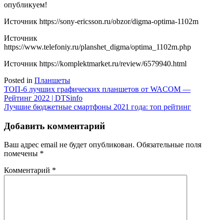
опубликуем!
Источник
https://sony-ericsson.ru/obzor/digma-optima-1102m
Источник
https://www.telefoniy.ru/planshet_digma/optima_1102m.php
Источник
https://komplektmarket.ru/review/6579940.html
Posted in
Планшеты
Навигация
ТОП-6 лучших графических планшетов от WACOM —
Рейтинг 2022 | DTSinfo
по
Лучшие бюджетные смартфоны 2021 года: топ рейтинг
записям
Добавить комментарий
Ваш адрес email не будет опубликован.
Обязательные поля
помечены
*
Комментарий
*