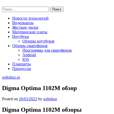
Skip
softoboz.ru
to
Найти:
content
Новости технологий
Видеокарты
Жесткие диски
Материнские платы
Ноутбуки
Обзоры ноутбуков
Обзоры смартфонов
Программы для смартфонов
Android
IOS
Планшеты
Процессор
softoboz.ru
Digma Optima 1102M обзор
Posted on
26/03/2022
by
softoboz
Digma Optima 1102M обзоры