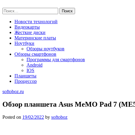
Skip
softoboz.ru
to
Найти:
content
Новости технологий
Видеокарты
Жесткие диски
Материнские платы
Ноутбуки
Обзоры ноутбуков
Обзоры смартфонов
Программы для смартфонов
Android
IOS
Планшеты
Процессор
softoboz.ru
Обзор планшета Asus MeMO Pad 7 (ME
Posted on
19/02/2022
by
softoboz