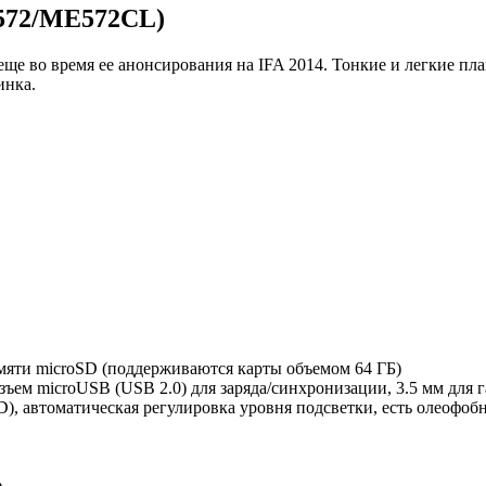
572/ME572CL)
еще во время ее анонсирования на IFA 2014. Тонкие и легкие п
инка.
амяти microSD (поддерживаются карты объемом 64 ГБ)
разъем microUSB (USB 2.0) для заряда/синхронизации, 3.5 мм для 
HD), автоматическая регулировка уровня подсветки, есть олеофо
,