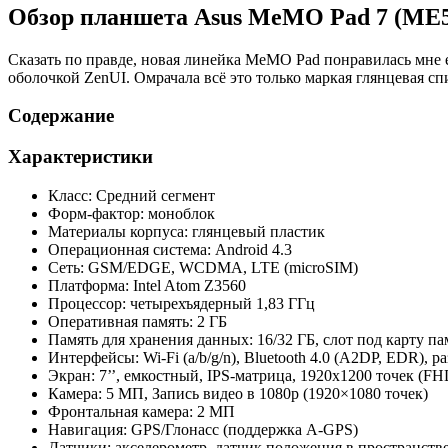
Обзор планшета Asus MeMO Pad 7 (ME
Сказать по правде, новая линейка MeMO Pad понравилась мне 
оболочкой ZenUI. Омрачала всё это только маркая глянцевая сп
Содержание
Характеристики
Класс: Средний сегмент
Форм-фактор: моноблок
Материалы корпуса: глянцевый пластик
Операционная система: Android 4.3
Сеть: GSM/EDGE, WCDMA, LTE (microSIM)
Платформа: Intel Atom Z3560
Процессор: четырехъядерный 1,83 ГГц
Оперативная память: 2 ГБ
Память для хранения данных: 16/32 ГБ, слот под карту п
Интерфейсы: Wi-Fi (a/b/g/n), Bluetooth 4.0 (A2DP, EDR), 
Экран: 7’’, емкостный, IPS-матрица, 1920х1200 точек (F
Камера: 5 МП, Запись видео в 1080p (1920×1080 точек)
Фронтальная камера: 2 МП
Навигация: GPS/Глонасс (поддержка A-GPS)
Датчики: акселерометр, датчик положения в пространстве