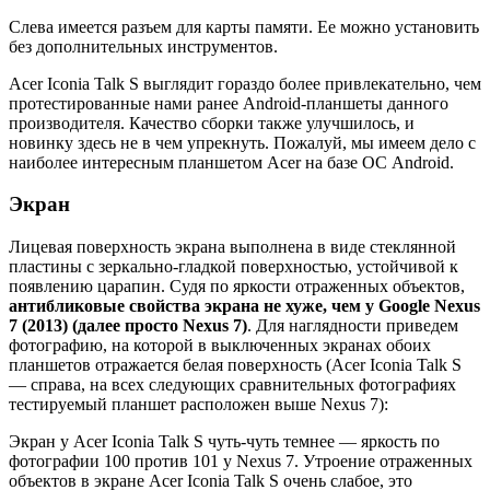
Слева имеется разъем для карты памяти. Ее можно установить
без дополнительных инструментов.
Acer Iconia Talk S выглядит гораздо более привлекательно, чем
протестированные нами ранее Android-планшеты данного
производителя. Качество сборки также улучшилось, и
новинку здесь не в чем упрекнуть. Пожалуй, мы имеем дело с
наиболее интересным планшетом Acer на базе ОС Android.
Экран
Лицевая поверхность экрана выполнена в виде стеклянной
пластины с зеркально-гладкой поверхностью, устойчивой к
появлению царапин. Судя по яркости отраженных объектов,
антибликовые свойства экрана не хуже, чем у Google Nexus
7 (2013) (далее просто Nexus 7)
. Для наглядности приведем
фотографию, на которой в выключенных экранах обоих
планшетов отражается белая поверхность (Acer Iconia Talk S
— справа, на всех следующих сравнительных фотографиях
тестируемый планшет расположен выше Nexus 7):
Экран у Acer Iconia Talk S чуть-чуть темнее — яркость по
фотографии 100 против 101 у Nexus 7. Утроение отраженных
объектов в экране Acer Iconia Talk S очень слабое, это