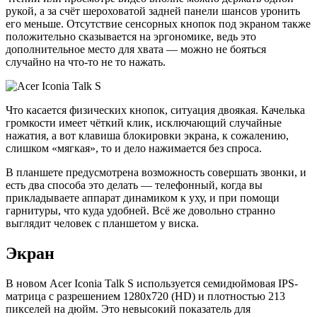
рукой, а за счёт шероховатой задней панели шансов уронить
его меньше. Отсутствие сенсорных кнопок под экраном также
положительно сказывается на эргономике, ведь это
дополнительное место для хвата — можно не бояться
случайно на что-то не то нажать.
Что касается физических кнопок, ситуация двоякая. Качелька
громкости имеет чёткий клик, исключающий случайные
нажатия, а вот клавиша блокировки экрана, к сожалению,
слишком «мягкая», то и дело нажимается без спроса.
В планшете предусмотрена возможность совершать звонки, и
есть два способа это делать — телефонный, когда вы
прикладываете аппарат динамиком к уху, и при помощи
гарнитуры, что куда удобней. Всё же довольно странно
выглядит человек с планшетом у виска.
Экран
В новом Acer Iconia Talk S используется семидюймовая IPS-
матрица с разрешением 1280х720 (HD) и плотностью 213
пикселей на дюйм. Это невысокий показатель для