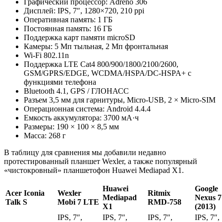
Графический процессор: Adreno 306
Дисплей: IPS, 7″, 1280×720, 210 ppi
Оперативная память: 1 ГБ
Постоянная память: 16 ГБ
Поддержка карт памяти microSD
Камеры: 5 Мп тыльная, 2 Мп фронтальная
Wi-Fi 802.11n
Поддержка LTE Cat4 800/900/1800/2100/2600,
GSM/GPRS/EDGE, WCDMA/HSPA/DC-HSPA+ с
функциями телефона
Bluetooth 4.1, GPS / ГЛОНАСС
Разъем 3,5 мм для гарнитуры, Micro-USB, 2 × Micro-SIM
Операционная система: Android 4.4.4
Емкость аккумулятора: 3700 мА·ч
Размеры: 190 × 100 × 8,5 мм
Масса: 268 г
В таблицу для сравнения мы добавили недавно
протестированный планшет Wexler, а также популярный
«чистокровный» планшетофон Huawei Mediapad X1.
Huawei
Google
Acer Iconia
Wexler
Ritmix
Mediapad
Nexus 7
Talk S
Mobi 7 LTE
RMD-758
X1
(2013)
IPS, 7″,
IPS, 7″,
IPS, 7″,
IPS, 7″,