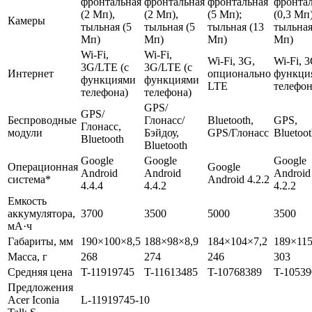
фронтальная
фронтальная
фронтальная
фронта
(2 Мп),
(2 Мп),
(5 Мп);
(0,3 Мп)
Камеры
тыльная (5
тыльная (5
тыльная (13
тыльная
Мп)
Мп)
Мп)
Мп)
Wi-Fi,
Wi-Fi,
Wi-Fi, 3G,
Wi-Fi, 3
3G/LTE (с
3G/LTE (с
Интернет
опционально
функци
функциями
функциями
LTE
телефон
телефона)
телефона)
GPS/
GPS/
Беспроводные
Глонасс/
Bluetooth,
GPS,
Глонасс,
модули
Бэйдоу,
GPS/Глонасс
Bluetoo
Bluetooth
Bluetooth
Google
Google
Google
Операционная
Google
Android
Android
Android
система*
Android 4.2.2
4.4.4
4.4.2
4.2.2
Емкость
аккумулятора,
3700
3500
5000
3500
мА·ч
Габариты, мм
190×100×8,5
188×98×8,9
184×104×7,2
189×115
Масса, г
268
274
246
303
Средняя цена
T-11919745
T-11613485
T-10768389
T-10539
Предложения
Acer Iconia
L-11919745-10