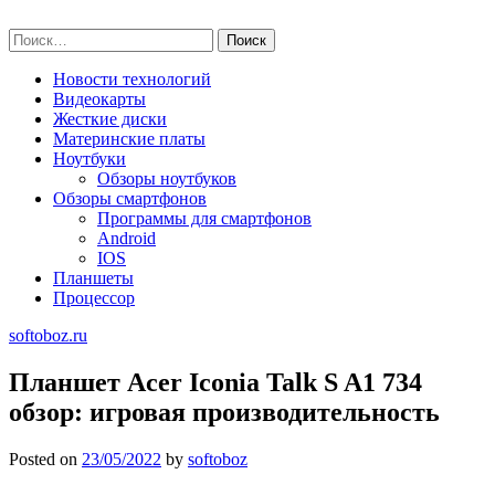
Skip
softoboz.ru
to
Найти:
content
Новости технологий
Видеокарты
Жесткие диски
Материнские платы
Ноутбуки
Обзоры ноутбуков
Обзоры смартфонов
Программы для смартфонов
Android
IOS
Планшеты
Процессор
softoboz.ru
Планшет Acer Iconia Talk S A1 734
обзор: игровая производительность
Posted on
23/05/2022
by
softoboz