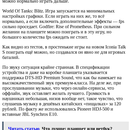
можно нормально играть дальше.
World Of Tanks: Blitz. Игра запускается на минимальных
настройках графики. Если играть на них же, то всё
нормально, а если включить дополнительные эффекты — fps
сильно проседает. Godfire: Rise of Prometheus. При сильном
желании на планшете можно поиграть и в эту игру, но
большого количества fps ожидать не стоит.
Как видно из тестов, в простенькие игры на новом Iconia Talk
S поиграть ещё можно, но создавался он явно не для игровых
баталий.
По звуку ситуация крайне странная. В спецификации
устройства и даже на коробке планшета указывается
поддержка DTS-HD Premium Sound, что как бы намекает на
высококачественный звук премиум-класса. На деле же, при
прослушивании музыки, что через онлайн-сервисы, что
оффлайн, звук оставляет желать лучшего. Громкость в
наушниках небольшая, низов вообще нет, такое чувство, что
слушаешь музыку в дешёвых китайских «пищалках» за 120
рублей. По факту же использовались Pioneer HDJ-500 и
вставные JBL Synchros E10.
Читать статью
Что лучше: планшет или нетбук?