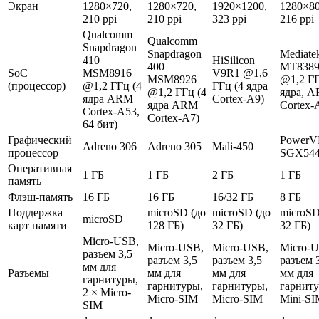
Экран
1280×720,
1280×720,
1920×1200,
1280×80
210 ppi
210 ppi
323 ppi
216 ppi
Qualcomm
Qualcomm
Snapdragon
Snapdragon
Mediate
410
HiSilicon
400
MT838
SoC
MSM8916
V9R1 @1,6
MSM8926
@1,2 ГГ
(процессор)
@1,2 ГГц (4
ГГц (4 ядра
@1,2 ГГц (4
ядра, 
ядра ARM
Cortex-A9)
ядра ARM
Cortex-
Cortex-A53,
Cortex-A7)
64 бит)
Графический
PowerV
Adreno 306
Adreno 305
Mali-450
процессор
SGX54
Оперативная
1 ГБ
1 ГБ
2 ГБ
1 ГБ
память
Флэш-память
16 ГБ
16 ГБ
16/32 ГБ
8 ГБ
Поддержка
microSD (до
microSD (до
microSD
microSD
карт памяти
128 ГБ)
32 ГБ)
32 ГБ)
Micro-USB,
Micro-USB,
Micro-USB,
Micro-
разъем 3,5
разъем 3,5
разъем 3,5
разъем 
мм для
Разъемы
мм для
мм для
мм для
гарнитуры,
гарнитуры,
гарнитуры,
гарниту
2 × Micro-
Micro-SIM
Micro-SIM
Mini-S
SIM