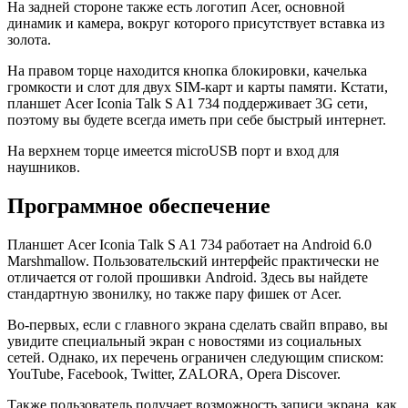
На задней стороне также есть логотип Acer, основной
динамик и камера, вокруг которого присутствует вставка из
золота.
На правом торце находится кнопка блокировки, качелька
громкости и слот для двух SIM-карт и карты памяти. Кстати,
планшет Acer Iconia Talk S A1 734 поддерживает 3G сети,
поэтому вы будете всегда иметь при себе быстрый интернет.
На верхнем торце имеется microUSB порт и вход для
наушников.
Программное обеспечение
Планшет Acer Iconia Talk S A1 734 работает на Android 6.0
Marshmallow. Пользовательский интерфейс практически не
отличается от голой прошивки Android. Здесь вы найдете
стандартную звонилку, но также пару фишек от Acer.
Во-первых, если с главного экрана сделать свайп вправо, вы
увидите специальный экран с новостями из социальных
сетей. Однако, их перечень ограничен следующим списком:
YouTube, Facebook, Twitter, ZALORA, Opera Discover.
Также пользователь получает возможность записи экрана, как