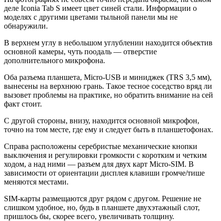
деле Iconia Tab S имеет цвет синей стали. Информации о
моделях с другими цветами тыльной панели мы не
обнаружили.
В верхнем углу в небольшом углублении находится объектив
основной камеры, чуть поодаль — отверстие
дополнительного микрофона.
Оба разъема планшета, Micro-USB и миниджек (TRS 3,5 мм),
вынесены на верхнюю грань. Такое тесное соседство вряд ли
вызовет проблемы на практике, но обратить внимание на сей
факт стоит.
C другой стороны, внизу, находится основной микрофон,
точно на том месте, где ему и следует быть в планшетофонах.
Справа расположены серебристые механические кнопки
выключения и регулировки громкости с коротким и четким
ходом, а над ними — разъем для двух карт Micro-SIM. В
зависимости от ориентации дисплея клавиши громче/тише
меняются местами.
SIM-карты размещаются друг рядом с другом. Решение не
слишком удобное, но, будь в планшете двухэтажный слот,
пришлось бы, скорее всего, увеличивать толщину.