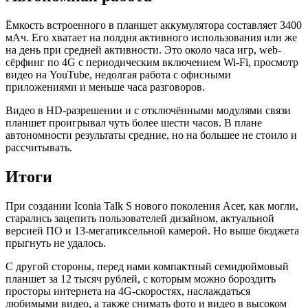
Ёмкость встроенного в планшет аккумулятора составляет 3400
мАч. Его хватает на полдня активного использования или же
на день при средней активности. Это около часа игр, web-
сёрфинг по 4G с периодическим включением Wi-Fi, просмотр
видео на YouTube, недолгая работа с офисными
приложениями и меньше часа разговоров.
Видео в HD-разрешении и с отключёнными модулями связи
планшет проигрывал чуть более шести часов. В плане
автономности результаты средние, но на большее не стоило и
рассчитывать.
Итоги
При создании Iconia Talk S нового поколения Acer, как могли,
старались зацепить пользователей дизайном, актуальной
версией ПО и 13-мегапиксельной камерой. Но выше бюджета
прыгнуть не удалось.
С другой стороны, перед нами компактный семидюймовый
планшет за 12 тысяч рублей, с которым можно бороздить
просторы интернета на 4G-скоростях, наслаждаться
любимыми видео, а также снимать фото и видео в высоком