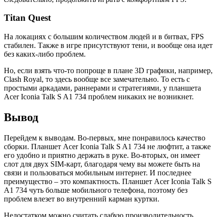
Titan Quest
На локациях с большим количеством людей и в битвах, FPS
стабилен. Также в игре присутствуют тени, и вообще она идет
без каких-либо проблем.
Но, если взять что-то попроще в плане 3D графики, например,
Clash Royal, то здесь вообще все замечательно. То есть с
простыми аркадами, раннерами и стратегиями, у планшета
Acer Iconia Talk S A1 734 проблем никаких не возникнет.
Вывод
Перейдем к выводам. Во-первых, мне понравилось качество
сборки. Планшет Acer Iconia Talk S A1 734 не люфтит, а также
его удобно и приятно держать в руке. Во-вторых, он имеет
слот для двух SIM-карт, благодаря чему вы можете быть на
связи и пользоваться мобильным интернет. И последнее
преимущество – это компактность. Планшет Acer Iconia Talk S
A1 734 чуть больше мобильного телефона, поэтому без
проблем влезет во внутренний карман куртки.
Недостатком можно считать слабую производительность.