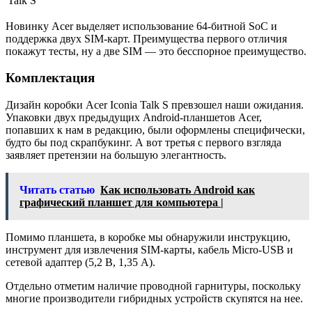
Talk S
Новинку Acer выделяет использование 64-битной SoC и
поддержка двух SIM-карт. Преимущества первого отличия
покажут тесты, ну а две SIM — это бесспорное преимущество.
Комплектация
Дизайн коробки Acer Iconia Talk S превзошел наши ожидания.
Упаковки двух предыдущих Android-планшетов Acer,
попавших к нам в редакцию, были оформлены специфически,
будто бы под скрапбукинг. А вот третья с первого взгляда
заявляет претензии на большую элегантность.
Читать статью
Как использовать Android как
графический планшет для компьютера |
Помимо планшета, в коробке мы обнаружили инструкцию,
инструмент для извлечения SIM-карты, кабель Micro-USB и
сетевой адаптер (5,2 В, 1,35 А).
Отдельно отметим наличие проводной гарнитуры, поскольку
многие производители гибридных устройств скупятся на нее.