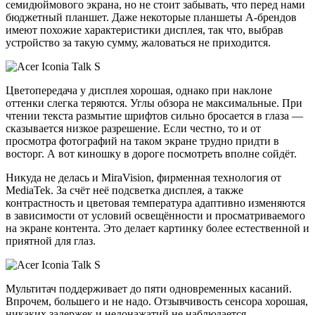
семидюймового экрана, но не стоит забывать, что перед нами
бюджетный планшет. Даже некоторые планшеты А-брендов
имеют похожие характеристики дисплея, так что, выбрав
устройство за такую сумму, жаловаться не приходится.
Цветопередача у дисплея хорошая, однако при наклоне
оттенки слегка теряются. Углы обзора не максимальные. При
чтении текста размытие шрифтов сильно бросается в глаза —
сказывается низкое разрешение. Если честно, то и от
просмотра фотографий на таком экране трудно придти в
восторг. А вот киношку в дороге посмотреть вполне сойдёт.
Никуда не делась и MiraVision, фирменная технология от
MediaTek. За счёт неё подсветка дисплея, а также
контрастность и цветовая температура адаптивно изменяются
в зависимости от условий освещённости и просматриваемого
на экране контента. Это делает картинку более естественной и
приятной для глаз.
Мультитач поддерживает до пяти одновременных касаний.
Впрочем, большего и не надо. Отзывчивость сенсора хорошая,
никаких задержек и недонажатий не наблюдается.