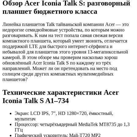
Обзор Acer Iconia Talk S: разговорный
планшет бюджетного класса
Линейка планшетов Talk тайваньской компании Acer — это
недорогие семидюймовые устройства, по которым можно
разговаривать. К нам на тест попала самая свежая версия
компактного планшета, который умеет звонить, отличается
поддержкой LTE для быстрого интернет-сёрфинга и
небывалой для планшетов этого уровня 13-мегапиксельной
камерой. В этом обзоре мы проверим насколько хорош
обновлённый Acer Iconia Talk S по каждому из трёх
направлений. Может ли он претендовать на место под
солнцем среди других компактных мультимедийных
планшетов?
Технические характеристики Acer
Iconia Talk S A1–734
Экран: LCD IPS, 7″, HD 1280×720, ёмкостный,
мультитач
Процессор: четырёхъядерный MediaTek MT8735 до 1,3
ГГц
Графический ускоритель: Mali-T720 MP2