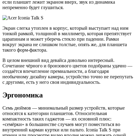
если планшет лежит экраном вверх, звук из динамика
непременно будет глушиться.
Экран слегка утоплен в корпус, который выступает над ним
тонкой рамкой, толщиной в миллиметр, которая препятствует
царапинам и может уберечь стекло при падении. Рамки
вокруг экрана не слишком толстые, опять же, для планшета
такого форм-фактора.
В целом внешний вид девайса довольно интересный.
Сочетание чёрного и бронзового цветов подобраны удачно —
создаётся впечатление премиальности, а благодаря
необычному дизайну камеры, устройство точно не перепутать
с другими, есть у него своя индивидуальность.
Эргономика
Семь дюймов — минимальный размер устройств, которые
относятся к категории планшетов. Относительная
компактность таких гаджетов — их основной плюс:
«семёрки» в большинстве случаев могут поместиться во
внутренний карман куртки или пальто. Iconia Talk S при
чтении или просмотре видео вполне можно держать одной