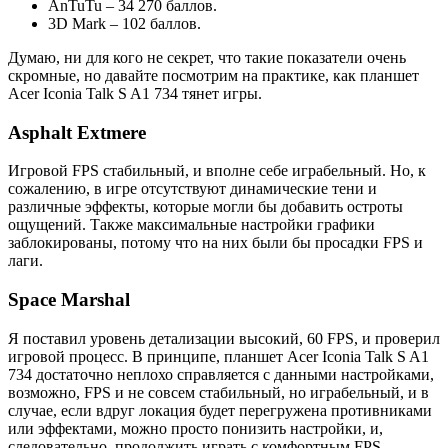
AnTuTu – 34 270 баллов.
3D Mark – 102 баллов.
Думаю, ни для кого не секрет, что такие показатели очень
скромные, но давайте посмотрим на практике, как планшет
Acer Iconia Talk S A1 734 тянет игры.
Asphalt Extmere
Игровой FPS стабильный, и вполне себе играбельный. Но, к
сожалению, в игре отсутствуют динамические тени и
различные эффекты, которые могли бы добавить остроты
ощущений. Также максимальные настройки графики
заблокированы, потому что на них были бы просадки FPS и
лаги.
Space Marshal
Я поставил уровень детализации высокий, 60 FPS, и проверил
игровой процесс. В принципе, планшет Acer Iconia Talk S A1
734 достаточно неплохо справляется с данными настройками,
возможно, FPS и не совсем стабильный, но играбельный, и в
случае, если вдруг локация будет перегружена противниками
или эффектами, можно просто понизить настройки, и,
следовательно, продолжить играть с комфортным FPS.