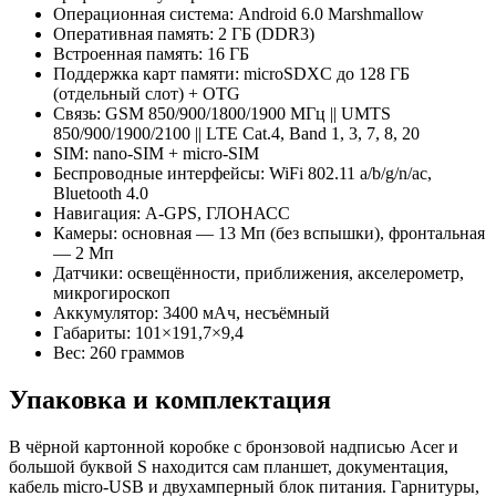
Операционная система: Android 6.0 Marshmallow
Оперативная память: 2 ГБ (DDR3)
Встроенная память: 16 ГБ
Поддержка карт памяти: microSDXC до 128 ГБ
(отдельный слот) + OTG
Связь: GSM 850/900/1800/1900 МГц || UMTS
850/900/1900/2100 || LTE Cat.4, Band 1, 3, 7, 8, 20
SIM: nano-SIM + micro-SIM
Беспроводные интерфейсы: WiFi 802.11 a/b/g/n/ac,
Bluetooth 4.0
Навигация: A-GPS, ГЛОНАСС
Камеры: основная — 13 Мп (без вспышки), фронтальная
— 2 Мп
Датчики: освещённости, приближения, акселерометр,
микрогироскоп
Аккумулятор: 3400 мАч, несъёмный
Габариты: 101×191,7×9,4
Вес: 260 граммов
Упаковка и комплектация
В чёрной картонной коробке с бронзовой надписью Acer и
большой буквой S находится сам планшет, документация,
кабель micro-USB и двухамперный блок питания. Гарнитуры,