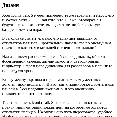
Дизайн
Acer Iconia Talk S имеет примерно те же габариты и массу, что
и Wexler Mobi 7 LTE. Занятно, что Huawei Mediapad X1,
будучи несколько легче, вмещает заметно более емкую
батарею, чем эта пара.
В заголовке статьи указано, что планшет защищен от
отпечатков пальцев. Фронтальной панели это по очевидным
причинам касается в меньшей степени, чем тыльной.
Над дисплеем расположен левый стереодинамик, объектив
фронтальной камеры, датчик яркости и светодиодный
индикатор. Отдельного динамика для разговоров в планшете
не предусмотрено.
Внизу между экраном и правым динамиком уместился
логотип производителя. В этот раз к планировке фронтальной
панели в Acer подошли экономно, и это увеличило
привлекательность планшета.
Тыльная панель Iconia Talk S изготовлена из пластика с
практичным матовым покрытием, на котором не остаются
отпечатки пальцев. На ощупь оно чуть шероховатое, удобное.
На фотографиях не совсем точно передана окраска, на самом