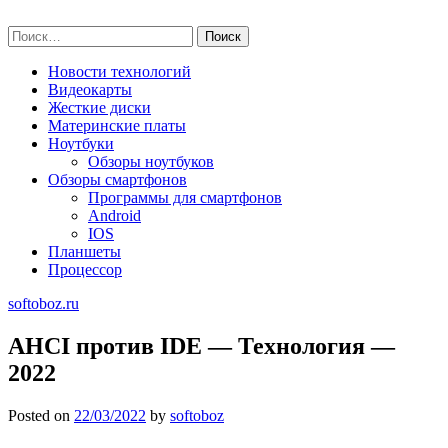
Skip
softoboz.ru
to
Найти:
content
Новости технологий
Видеокарты
Жесткие диски
Материнские платы
Ноутбуки
Обзоры ноутбуков
Обзоры смартфонов
Программы для смартфонов
Android
IOS
Планшеты
Процессор
softoboz.ru
AHCI против IDE — Технология —
2022
Posted on
22/03/2022
by
softoboz