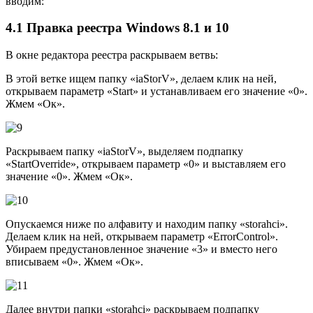
вводим:
4.1 Правка реестра Windows 8.1 и 10
В окне редактора реестра раскрываем ветвь:
В этой ветке ищем папку «iaStorV», делаем клик на ней,
открываем параметр «Start» и устанавливаем его значение «0».
Жмем «Ок».
Раскрываем папку «iaStorV», выделяем подпапку
«StartOverride», открываем параметр «0» и выставляем его
значение «0». Жмем «Ок».
Опускаемся ниже по алфавиту и находим папку «storahci».
Делаем клик на ней, открываем параметр «ErrorControl».
Убираем предустановленное значение «3» и вместо него
вписываем «0». Жмем «Ок».
Далее внутри папки «storahci» раскрываем подпапку