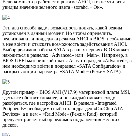
Если компьютер работает в режиме AHCI, в окне утилиты
увидим значение зеленого цвета «storahci – Ок».
Эти два способа дадут возможность понять, какой режим
установлен в данный момент. Но чтобы определить,
реализована ли поддержка режима AHCI в BIOS, необходимо
в нее войти и отыскать возможность задействования AHCI.
Выбор режимов работы SATA в разных версиях BIOS может
находиться в разделах «Advanced» или «Main». Например, в
BIOS UEFI материнской платы Asus это раздел «Advanced», в
нем необходимо войти в подраздел «SATA Configuration» и
раскрыть опции параметра «SATA Mode» (Режим SATA).
Другой пример – BIOS AMI (V17.9) материнской платы MSI,
здесь все обстоит сложнее, и не каждый сможет сходу
разобраться, где настройка AHCI. В разделе «Integrated
Peripherals» необходимо выбрать подраздел «On-Chip ATA
Devices», а в нем – «Raid Mode» (Режим Raid), который
предусматривает выбор режимов подключения жестких
дисков.