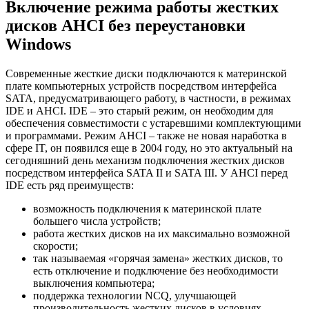
Включение режима работы жестких
дисков AHCI без переустановки
Windows
Современные жесткие диски подключаются к материнской
плате компьютерных устройств посредством интерфейса
SATA, предусматривающего работу, в частности, в режимах
IDE и AHCI. IDE – это старый режим, он необходим для
обеспечения совместимости с устаревшими комплектующими
и программами. Режим AHCI – также не новая наработка в
сфере IT, он появился еще в 2004 году, но это актуальный на
сегодняшний день механизм подключения жестких дисков
посредством интерфейса SATA II и SATA III. У AHCI перед
IDE есть ряд преимуществ:
возможность подключения к материнской плате
большего числа устройств;
работа жестких дисков на их максимально возможной
скорости;
так называемая «горячая замена» жестких дисков, то
есть отключение и подключение без необходимости
выключения компьютера;
поддержка технологии NCQ, улучшающей
производительность жестких дисков в условиях