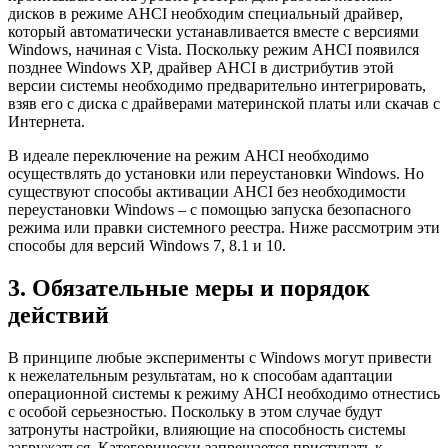
дисков в режиме AHCI необходим специальный драйвер,
который автоматически устанавливается вместе с версиями
Windows, начиная с Vista. Поскольку режим AHCI появился
позднее Windows XP, драйвер AHCI в дистрибутив этой
версии системы необходимо предварительно интегрировать,
взяв его с диска с драйверами материнской платы или скачав с
Интернета.
В идеале переключение на режим AHCI необходимо
осуществлять до установки или переустановки Windows. Но
существуют способы активации AHCI без необходимости
переустановки Windows – с помощью запуска безопасного
режима или правки системного реестра. Ниже рассмотрим эти
способы для версий Windows 7, 8.1 и 10.
3. Обязательные меры и порядок
действий
В принципе любые эксперименты с Windows могут привести
к нежелательным результатам, но к способам адаптации
операционной системы к режиму AHCI необходимо отнестись
с особой серьезностью. Поскольку в этом случае будут
затронуты настройки, влияющие на способность системы
загружаться. Категорически запрещается приступать к