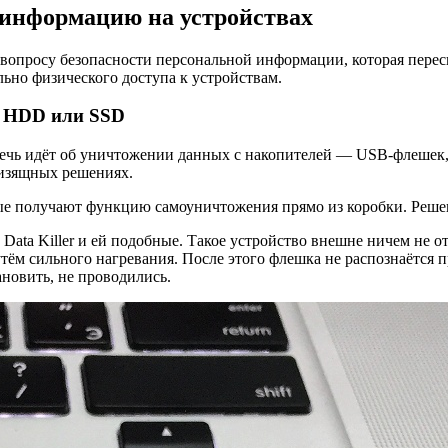
ь информацию на устройствах
вопросу безопасности персональной информации, которая перес
ьно физического доступа к устройствам.
, HDD или SSD
 Речь идёт об уничтожении данных с накопителей — USB-флеше
 изящных решениях.
е получают функцию самоуничтожения прямо из коробки. Решен
ta Killer и ей подобные. Такое устройство внешне ничем не отл
ём сильного нагревания. После этого флешка не распознаётся п
новить, не проводились.