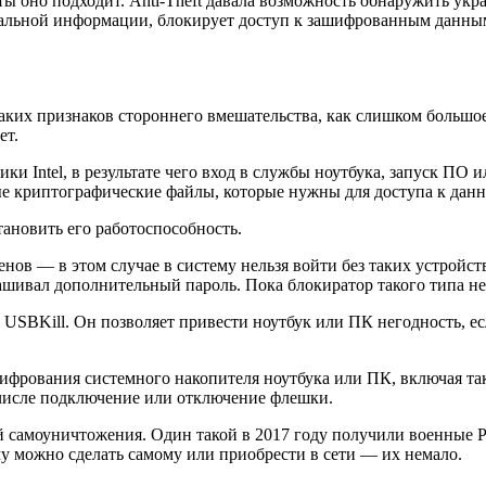
иты оно подходит. Anti-Theft давала возможность обнаружить укр
циальной информации, блокирует доступ к зашифрованным данны
аких признаков стороннего вмешательства, как слишком большое
ет.
ики Intel, в результате чего вход в службы ноутбука, запуск П
 криптографические файлы, которые нужны для доступа к дан
тановить его работоспособность.
нов — в этом случае в систему нельзя войти без таких устройств
шивал дополнительный пароль. Пока блокиратор такого типа не 
USBKill. Он позволяет привести ноутбук или ПК негодность, ес
рования системного накопителя ноутбука или ПК, включая такие 
 числе подключение или отключение флешки.
й самоуничтожения. Один такой в 2017 году получили военные 
у можно сделать самому или приобрести в сети — их немало.