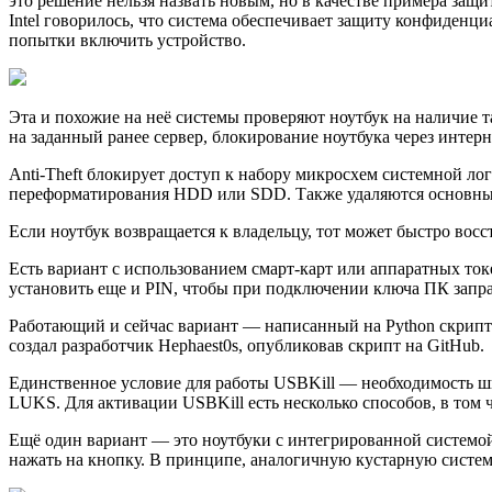
это решение нельзя назвать новым, но в качестве примера защ
Intel говорилось, что система обеспечивает защиту конфиден
попытки включить устройство.
Эта и похожие на неё системы проверяют ноутбук на наличие т
на заданный ранее сервер, блокирование ноутбука через интерн
Anti-Theft блокирует доступ к набору микросхем системной лог
переформатирования HDD или SDD. Также удаляются основные
Если ноутбук возвращается к владельцу, тот может быстро восс
Есть вариант с использованием смарт-карт или аппаратных токе
установить еще и PIN, чтобы при подключении ключа ПК запра
Работающий и сейчас вариант — написанный на Python скрипт 
создал разработчик Hephaest0s, опубликовав скрипт на GitHub.
Единственное условие для работы USBKill — необходимость шиф
LUKS. Для активации USBKill есть несколько способов, в том
Ещё один вариант — это ноутбуки с интегрированной системо
нажать на кнопку. В принципе, аналогичную кустарную систем