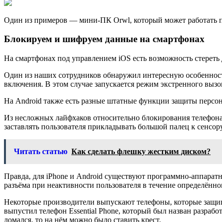
Один из примеров — мини-ПК Orwl, который может работать 
Блокируем и шифруем данные на смартфонах
На смартфонах под управлением iOS есть возможность стереть
Один из наших сотрудников обнаружил интересную особенность 
включения. В этом случае запускается режим экстренного вызов
На Android также есть разные штатные функции защиты персон
Из несложных лайфхаков относительно блокирования телефона 
заставлять пользователя прикладывать большой палец к сенсор
Читать статью
Как сделать флешку жестким диском?
Правда, для iPhone и Android существуют программно-аппарат
разъёма при неактивности пользователя в течение определённо
Некоторые производители выпускают телефоны, которые защище
выпустил телефон Essential Phone, который был назван разра
ломался, то на нём можно было ставить крест.