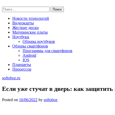
Skip
softoboz.ru
to
Найти:
content
Новости технологий
Видеокарты
Жесткие диски
Материнские платы
Ноутбуки
Обзоры ноутбуков
Обзоры смартфонов
Программы для смартфонов
Android
IOS
Планшеты
Процессор
softoboz.ru
Если уже стучат в дверь: как защитить
Posted on
16/06/2022
by
softoboz