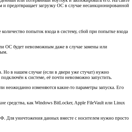
аденный или потерянный ноутбук и заблокировать его. На сайте
м и предотвращает загрузку ОС в случае несанкционированной
 количество попыток входа в систему, сбой при попытке входа
О или ОС будет невозможным даже в случае замены или
ным.
. Но в нашем случае (если в двери уже стучат) нужно
подключён к системе, её почти невозможно запустить.
ли неожиданно изменяются какие-то параметры запуска. Его
средства, как Windows BitLocker, Apple FileVault или Linux
РФ. Для уничтожения данных вместе с носителем нужно просто