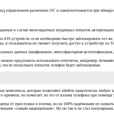
под управлением различных ОС и самоуничтожается при обнару
 данные в случае многократных неудачных попыток авторизации.
iOS-устройств: если необходимо быстро заблокировать тот же i
а, и пользователь не сможет получить доступ к устройству по T
альных данных (шифрование, многофакторная аутентификация для
можно предложить использовать отпечаток, например, безымянно
у, после нескольких попыток телефон будет заблокирован.
ные комплексы, которые позволяют обойти практически любую за
го времени, но помогает ли это от взлома телефона при помощи 
ны от прослушки и взлома, но на 100% надёжными их назвать н
ботчиками «самым защищенным». Но он так и не стал популярным