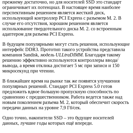
прежнему достаточно, но для носителей SSD это стандарт
ограничивает их потенциал. В настоящее время наиболее
перспективным решением является жесткий диск,
использующий контроллер PCI Express с разъемом M. 2. В
случае его отсутствия, хорошим решением является
использование твердотельного диска M. 2. со встроенным
адаптером для разъема PCI Express.
В будущем популярными могут стать решения, использующие
интерфейс DDR3. Прототип такого устройства представила
компания Sandisk,
модель ULLtraDIMM
. Благодаря такому
решению эффективно используются контроллеры ввода/
вывода, а время отклика достигает 5 мс при записи и 150
микросекунд при чтении.
В ближайшее время на рынке так же появятся улучшения
популярных решений. Стандарт PCI Express 5.0 готов
предложить вдвое большую пропускную способность по
сравнению с предшественником. Работа ведется также над
новым поколением разъема M. 2, который обеспечит скорость
передачи данных на уровне 7,9 Гб/сек.
Одно точно, накопители SSD – это будущее носителей
данных, лучшие годы которых ещё впереди.