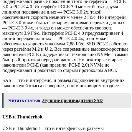
поддерживают разные поколения этого интерфейса — PCI-E
3.0 и PCI-E 4.0. Интерфейс PCI-E 3.0 может быть с двумя
линиями передачи данных — PCI-E 3.0 2х, такой
обеспечивает скорость немногим менее 2 Гб/с. Но интерфейс
PCI-E 3.0 может быть с четырьмя линиями передачи данных
— PCI-E 3.0 4х, и тогда он может обеспечить скорость
максимум 3,9 Гб/с. Интерфейс PCI-E 4.0 предусматривает 4
линии передачи данных — PCI-E 4.0 4х, и он может
обеспечить скорость максимум 7,88 Гб/с. SSD PCI-E работают
через разъёмы M.2 и U.2. Все современные высокоскоростные
накопители PCI-E поддерживают технологию NVMe – самый
быстрый протокол передачи данных. Но некоторые старые
накопители PCI-E (как правило, PCI-E 2.0) NVMe не
поддерживают и работают со старым протоколом AHCI.
SAS — это и интерфейс, и разъём подключения внутренних
накопителей класса серверных, о нём поговорим позднее.
Читать статью
Лучшие производители SSD
USB и Thunderbolt
USB и Thunderbolt – это и интерфейсы, и разъёмы