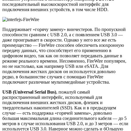
последовательный высокоскоростной интерфейс для
подключения внешних устройств, в том числе HDD.
Поддерживает «горячу замену» винчестеров. По пропускной
способности сравним с USB 2.0, а с появлением USB 3.0 —
даже проигрывает в скорости. Однако у него все же есть
преимущество — FireWire способен обеспечить изохронную
передачу данных, что способствует его применению в
цифровом видео, так как он позволяет передавать данные в
режиме реального времени. Несомненно, FireWire популярен,
но не настолько, как например USB или eSATA. Для
подключения жестких дисков он используется довольно
редко, в большинстве случаев с помощью FireWire
подключают различные мультимедийные устройства.
USB (Universal Serial Bus)
, пожалуй самый
распространенный интерфейс, используемый для
подключения внешних жестких дисков, флешек и
твердотельных накопителей (SSD). Как и в предыдущем
случае — есть поддержка «горячей замены», довольно
большая максимальная длина соединительного кабеля — до 5
метров в случае использования USB 2.0, и до 3 метров — если
используется USB 3.0. Наверное можно сделать и бОльшую