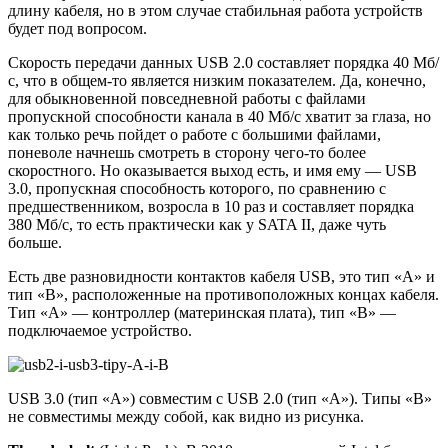
длину кабеля, но в этом случае стабильная работа устройств
будет под вопросом.
Скорость передачи данных USB 2.0 составляет порядка 40 Мб/
с, что в общем-то является низким показателем. Да, конечно,
для обыкновенной повседневной работы с файлами
пропускной способности канала в 40 Мб/с хватит за глаза, но
как только речь пойдет о работе с большими файлами,
поневоле начнешь смотреть в сторону чего-то более
скоростного. Но оказывается выход есть, и имя ему — USB
3.0, пропускная способность которого, по сравнению с
предшественником, возросла в 10 раз и составляет порядка
380 Мб/с, то есть практически как у SATA II, даже чуть
больше.
Есть две разновидности контактов кабеля USB, это тип «A» и
тип «B», расположенные на противоположных концах кабеля.
Тип «A» — контроллер (материнская плата), тип «B» —
подключаемое устройство.
USB 3.0 (тип «A») совместим с USB 2.0 (тип «A»). Типы «B»
не совместимы между собой, как видно из рисунка.