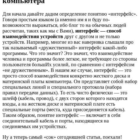
компьютера
Для начала давайте дадим определение понятию «интерфейс».
Говоря простым языком (а именно им я и буду по-
возможности выражаться, ибо блог то на обычных людей
рассчитан, таких как мы с Вами),
интерфейс — способ
взаимодействия устройств
друг с другом и не только
устройств. Например, многие из вас наверняка слышали про
так называемый «дружественный» интерфейс какой-либо
программы. Что это значит? Это значит, что взаимодействие
человека и программы более легкое, не требующее со стороны
пользователя большИх усилий, по сравнению с интерфейсом
«не дружественным». В нашем же случае, интерфейс — это
просто способ взаимодействия конкретно жесткого диска и
материнской платы компьютера. Он представляет собой набор
специальных линий и специального протокола (набора
правил передачи данных). То есть чисто физически — это
шлейф (кабель, провод), с двух сторон которого находятся
входы, а на жестком диске и материнской плате есть
специальные порты (места, куда присоединяется кабель).
Таким образом, понятие интерфейс — включает в себя
соединительный кабель и порты, находящиеся на
соединяемых им устройствах.
Ну а теперь самый «сок» сегодняшней статьи, поехали!