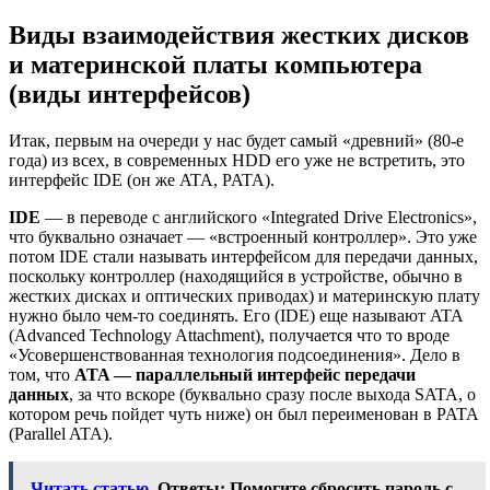
Виды взаимодействия жестких дисков
и материнской платы компьютера
(виды интерфейсов)
Итак, первым на очереди у нас будет самый «древний» (80-е
года) из всех, в современных HDD его уже не встретить, это
интерфейс IDE (он же ATA, PATA).
IDE
— в переводе с английского «Integrated Drive Electronics»,
что буквально означает — «встроенный контроллер». Это уже
потом IDE стали называть интерфейсом для передачи данных,
поскольку контроллер (находящийся в устройстве, обычно в
жестких дисках и оптических приводах) и материнскую плату
нужно было чем-то соединять. Его (IDE) еще называют ATA
(Advanced Technology Attachment), получается что то вроде
«Усовершенствованная технология подсоединения». Дело в
том, что
ATA — параллельный интерфейс передачи
данных
, за что вскоре (буквально сразу после выхода SATA, о
котором речь пойдет чуть ниже) он был переименован в PATA
(Parallel ATA).
Читать статью
Ответы: Помогите сбросить пароль с