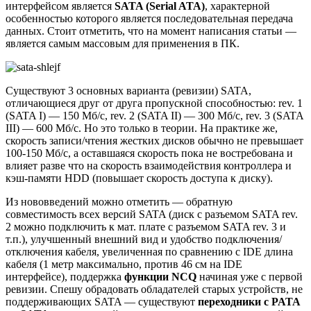
интерфейсом является
SATA (Serial ATA)
, характерной
особенностью которого является последовательная передача
данных. Стоит отметить, что на момент написания статьи —
является самым массовым для применения в ПК.
Существуют 3 основных варианта (ревизии) SATA,
отличающиеся друг от друга пропускной способностью: rev. 1
(SATA I) — 150 Мб/с, rev. 2 (SATA II) — 300 Мб/с, rev. 3 (SATA
III) — 600 Мб/с. Но это только в теории. На практике же,
скорость записи/чтения жестких дисков обычно не превышает
100-150 Мб/с, а оставшаяся скорость пока не востребована и
влияет разве что на скорость взаимодействия контроллера и
кэш-памяти HDD (повышает скорость доступа к диску).
Из нововведений можно отметить — обратную
совместимость всех версий SATA (диск с разъемом SATA rev.
2 можно подключить к мат. плате с разъемом SATA rev. 3 и
т.п.), улучшенный внешний вид и удобство подключения/
отключения кабеля, увеличенная по сравнению с IDE длина
кабеля (1 метр максимально, против 46 см на IDE
интерфейсе), поддержка
функции NCQ
начиная уже с первой
ревизии. Спешу обрадовать обладателей старых устройств, не
поддерживающих SATA — существуют
переходники с PATA