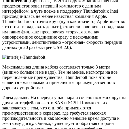
Thunderbolt
(Light Peak). В 2010 году компанией Intel был
продемонстрирован первый компьютер с данным
интерфейсом, а чуть позже в поддержку Thunderbolt к Intel
присоединилась не менее известная компания Apple.
Thunderbolt достаточно крут (ну а как иначе то, Apple знает во
что стоит вкладывать деньги), стоит ли говорить о поддержке
им таких фич, как: пресловутая «горячая замена»,
одновременное соединение сразу с несколькими
устройствами, действительно «огромная» скорость передачи
данных (в 20 раз быстрее USB 2.0).
Максимальная длина кабеля составляет только 3 метра
(видимо больше и не надо). Тем не менее, несмотря на все
перечисленные преимущества, Thunderbolt пока что не
является «массовым» и применяется преимущественно в
дорогих устройствах.
Идем дальше. На очереди у нас пара из очень похожих друг на
друга интерфейсов — это SAS и SCSI. Похожесть их
заключается в том, что они оба применяются
преимущественно в серверах, где требуется высокая
производительность и как можно меньшее время доступа к
жесткому диску. Однако, существует и обратная сторона
медали — все преимущества данных интерфейсов