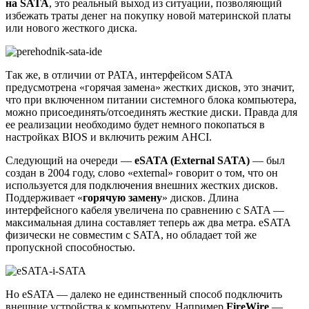
на SATA
, это реальный выход из ситуации, позволяющий
избежать траты денег на покупку новой материнской платы
или нового жесткого диска.
Так же, в отличии от PATA, интерфейсом SATA
предусмотрена «горячая замена» жестких дисков, это значит,
что при включенном питании системного блока компьютера,
можно присоединять/отсоединять жесткие диски. Правда для
ее реализации необходимо будет немного покопаться в
настройках BIOS и включить режим AHCI.
Следующий на очереди —
eSATA (External SATA)
— был
создан в 2004 году, слово «external» говорит о том, что он
используется для подключения внешних жестких дисков.
Поддерживает «
горячую замену
» дисков. Длина
интерфейсного кабеля увеличена по сравнению с SATA —
максимальная длина составляет теперь аж два метра. eSATA
физически не совместим с SATA, но обладает той же
пропускной способностью.
Но eSATA — далеко не единственный способ подключить
внешние устройства к компьютеру. Например
FireWire
—