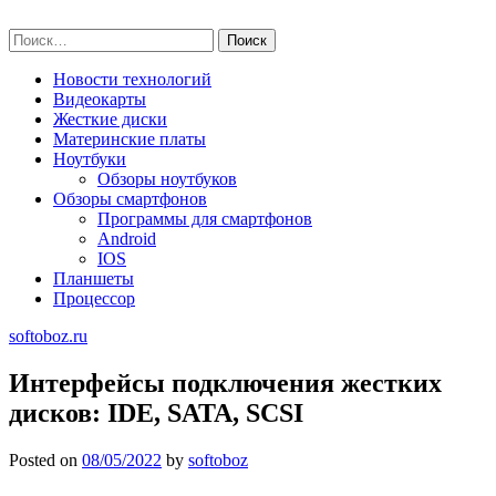
Skip
softoboz.ru
to
Найти:
content
Новости технологий
Видеокарты
Жесткие диски
Материнские платы
Ноутбуки
Обзоры ноутбуков
Обзоры смартфонов
Программы для смартфонов
Android
IOS
Планшеты
Процессор
softoboz.ru
Интерфейсы подключения жестких
дисков: IDE, SATA, SCSI
Posted on
08/05/2022
by
softoboz