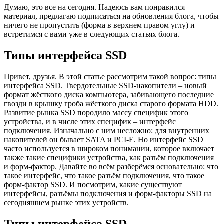
Думаю, это все на сегодня. Надеюсь вам понравился
материал, предлагаю подписаться на обновления блога, чтобы
ничего не пропустить (форма в верхнем правом углу) и
встретимся с вами уже в следующих статьях блога.
Типы интерфейса SSD
Привет, друзья. В этой статье рассмотрим такой вопрос: типы
интерфейса SSD. Твердотельные SSD-накопители – новый
формат жёсткого диска компьютера, забивающего последние
гвозди в крышку гроба жёсткого диска старого формата HDD.
Развитие рынка SSD породило массу специфик этого
устройства, и в числе этих специфик – интерфейс
подключения. Изначально с ним несложно: для внутренних
накопителей он бывает SATA и PCI-E. Но интерфейс SSD
часто используется в широком понимании, которое включает
также такие специфики устройства, как разъём подключения
и форм-фактор. Давайте во всём разберёмся основательно: что
такое интерфейс, что такое разъём подключения, что такое
форм-фактор SSD. И посмотрим, какие существуют
интерфейсы, разъёмы подключения и форм-факторы SSD на
сегодняшнем рынке этих устройств.