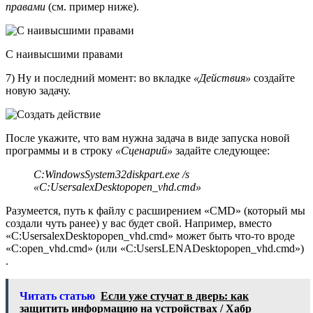
правами
(см. пример ниже).
С наивысшими правами
7) Ну и последний момент: во вкладке
«Действия»
создайте
новую задачу.
После укажите, что вам нужна задача в виде запуска новой
программы и в строку
«Сценарий»
задайте следующее:
C:WindowsSystem32diskpart.exe /s
«C:UsersalexDesktopopen_vhd.cmd»
Разумеется, путь к файлу с расширением «CMD» (который мы
создали чуть ранее) у вас будет свой. Например, вместо
«C:UsersalexDesktopopen_vhd.cmd» может быть что-то вроде
«C:open_vhd.cmd» (или «C:UsersLENADesktopopen_vhd.cmd»)
.
Читать статью
Если уже стучат в дверь: как
защитить информацию на устройствах / Хабр