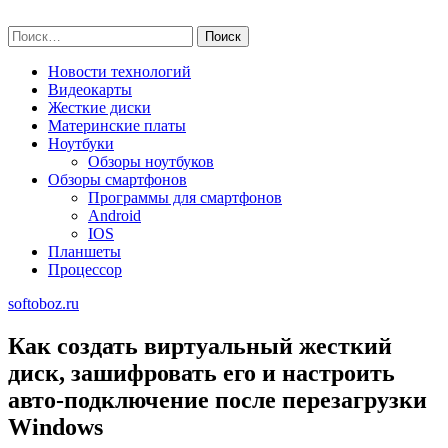
Skip
softoboz.ru
to
Найти:
content
Новости технологий
Видеокарты
Жесткие диски
Материнские платы
Ноутбуки
Обзоры ноутбуков
Обзоры смартфонов
Программы для смартфонов
Android
IOS
Планшеты
Процессор
softoboz.ru
Как создать виртуальный жесткий
диск, зашифровать его и настроить
авто-подключение после перезагрузки
Windows