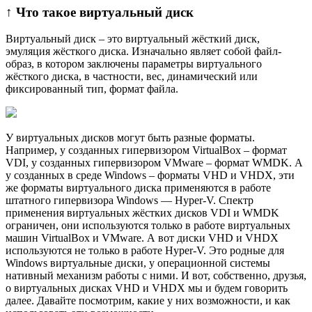
↑ Что такое виртуальный диск
Виртуальный диск – это виртуальный жёсткий диск,
эмуляция жёсткого диска. Изначально являет собой файл-
образ, в котором заключены параметры виртуального
жёсткого диска, в частности, вес, динамический или
фиксированный тип, формат файла.
У виртуальных дисков могут быть разные форматы.
Например, у созданных гипервизором VirtualBox – формат
VDI, у созданных гипервизором VMware – формат WMDK. А
у созданных в среде Windows – форматы VHD и VHDX, эти
же форматы виртуального диска применяются в работе
штатного гипервизора Windows — Hyper-V. Спектр
применения виртуальных жёстких дисков VDI и WMDK
ограничен, они используются только в работе виртуальных
машин VirtualBox и VMware. А вот диски VHD и VHDX
используются не только в работе Hyper-V. Это родные для
Windows виртуальные диски, у операционной системы
нативный механизм работы с ними. И вот, собственно, друзья,
о виртуальных дисках VHD и VHDX мы и будем говорить
далее. Давайте посмотрим, какие у них возможности, и как