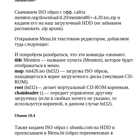
Memters86+
Скачиваем ISO образ с офф. сайта
memtest.org/download/4.20/memtest86+-4.20.iso.zip и
кидаем его на наш загрузочный HDD (не забываем
распаковать .zip архив).
Открываем Menu.lst текстовым редактором, добавляем
туда следующее:
И попробуем разобраться, что эти команды означают.
title
Memtest — название пункта (Memtest), которое будет
отображаться в меню.
map
/mt420.iso (hd32) — загрузка ISO образа,
находящегося в корне загрузочного диска (эмуляция CD-
ROM).
root
(hd32)— делает виртуальный CD-ROM корневым.
chainloader
() — передает управление другому
загрузчику (если в скобках ничего не указано, то
используется корневой, в данном случае hd32).
Ubuntu 10.4
Также кидаем ISO образ с ubuntu.com на HDD и
прописываем в Menu.lst (образ переименован в