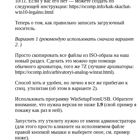
10/11. Если у вас его нет — можете создать по
следующей инструкции: https://ocomp.info/kak-skachat-
win10-legalno.html
Теперь о том, как правильно записать загрузочный
носитель.
Вариант 1
(рекомендую использовать сначала вариант
2. )
Просто скопировать все файлы из ISO-образа на наш
новый раздел. Сделать это можно при помощи
обычного архиватора, того же 7Z (лучшие архиваторы:
https://ocomp.info/arhivatoryi-analog-winrar.html).
Способ хоть и удобен, но лично я все же прибегаю к
спец. утилитам (об этом в варианте 2).
Использовать программу WinSetupFromUSB. Обратите
внимание, что нужна версия не ниже
1.9
(свой пример я
покажу как раз в ней).
Запустить эту утилиту нужно от имени администратора
(для этого просто кликните на исполняемом файле
правой кнопкой мышки и выберите оное, см. пример
ниже).