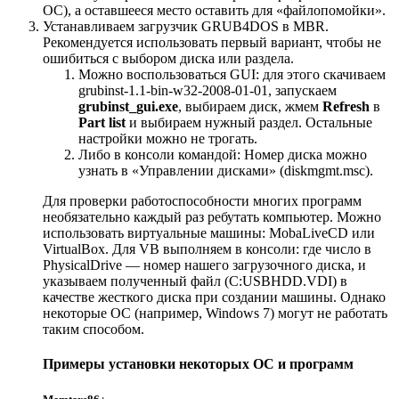
ОС), а оставшееся место оставить для «файлопомойки».
Устанавливаем загрузчик GRUB4DOS в MBR.
Рекомендуется использовать первый вариант, чтобы не
ошибиться с выбором диска или раздела.
Можно воспользоваться GUI: для этого скачиваем
grubinst-1.1-bin-w32-2008-01-01, запускаем
grubinst_gui.exe
, выбираем диск, жмем
Refresh
в
Part list
и выбираем нужный раздел. Остальные
настройки можно не трогать.
Либо в консоли командой: Номер диска можно
узнать в «Управлении дисками» (diskmgmt.msc).
Для проверки работоспособности многих программ
необязательно каждый раз ребутать компьютер. Можно
использовать виртуальные машины: MobaLiveCD или
VirtualBox. Для VB выполняем в консоли: где число в
PhysicalDrive — номер нашего загрузочного диска, и
указываем полученный файл (C:USBHDD.VDI) в
качестве жесткого диска при создании машины. Однако
некоторые ОС (например, Windows 7) могут не работать
таким способом.
Примеры установки некоторых ОС и программ