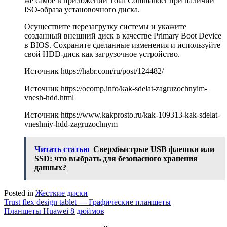
же самое в приложении Total Commander при наличии
ISO-образа установочного диска.
Осуществите перезагрузку системы и укажите
созданный внешний диск в качестве Primary Boot Device
в BIOS. Сохраните сделанные изменения и используйте
свой HDD-диск как загрузочное устройство.
Источник
https://habr.com/ru/post/124482/
Источник
https://ocomp.info/kak-sdelat-zagruzochnyim-
vnesh-hdd.html
Источник
https://www.kakprosto.ru/kak-109313-kak-sdelat-
vneshniy-hdd-zagruzochnym
Читать статью
Сверхбыстрые USB флешки или
SSD: что выбрать для безопасного хранения
данных?
Posted in
Жесткие диски
Навигация
Trust flex design tablet — Графические планшеты
Планшеты Huawei 8 дюймов
по