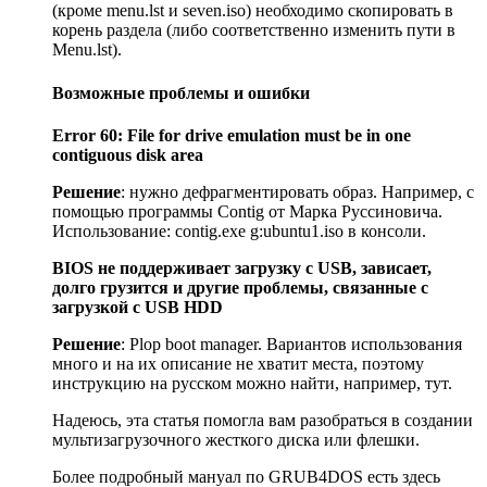
(кроме menu.lst и seven.iso) необходимо скопировать в
корень раздела (либо соответственно изменить пути в
Menu.lst).
Возможные проблемы и ошибки
Error 60: File for drive emulation must be in one
contiguous disk area
Решение
: нужно дефрагментировать образ. Например, с
помощью программы Contig от Марка Руссиновича.
Использование: contig.exe g:ubuntu1.iso в консоли.
BIOS не поддерживает загрузку с USB, зависает,
долго грузится и другие проблемы, связанные с
загрузкой с USB HDD
Решение
: Plop boot manager. Вариантов использования
много и на их описание не хватит места, поэтому
инструкцию на русском можно найти, например, тут.
Надеюсь, эта статья помогла вам разобраться в создании
мультизагрузочного жесткого диска или флешки.
Более подробный мануал по GRUB4DOS есть здесь