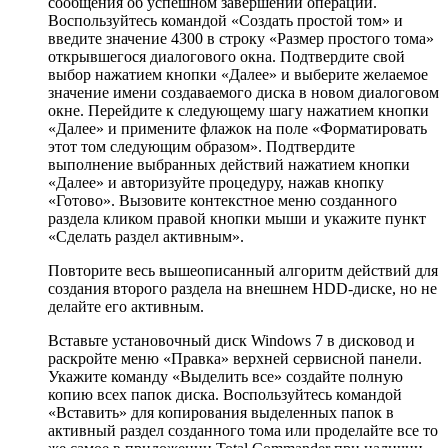
сообщения об успешном завершении операции.
Воспользуйтесь командой «Создать простой том» и
введите значение 4300 в строку «Размер простого тома»
открывшегося диалогового окна. Подтвердите свой
выбор нажатием кнопки «Далее» и выберите желаемое
значение имени создаваемого диска в новом диалоговом
окне. Перейдите к следующему шагу нажатием кнопки
«Далее» и примените флажок на поле «Форматировать
этот том следующим образом». Подтвердите
выполнение выбранных действий нажатием кнопки
«Далее» и авторизуйте процедуру, нажав кнопку
«Готово». Вызовите контекстное меню созданного
раздела кликом правой кнопки мыши и укажите пункт
«Сделать раздел активным».
Повторите весь вышеописанный алгоритм действий для
создания второго раздела на внешнем HDD-диске, но не
делайте его активным.
Вставьте установочный диск Windows 7 в дисковод и
раскройте меню «Правка» верхней сервисной панели.
Укажите команду «Выделить все» создайте полную
копию всех папок диска. Воспользуйтесь командой
«Вставить» для копирования выделенных папок в
активный раздел созданного тома или проделайте все то