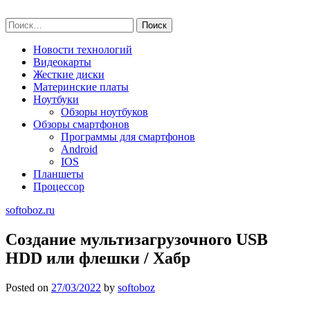
Skip
softoboz.ru
to
Найти:
content
Новости технологий
Видеокарты
Жесткие диски
Материнские платы
Ноутбуки
Обзоры ноутбуков
Обзоры смартфонов
Программы для смартфонов
Android
IOS
Планшеты
Процессор
softoboz.ru
Создание мультизагрузочного USB
HDD или флешки / Хабр
Posted on
27/03/2022
by
softoboz