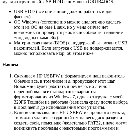
мультизагрузочный USB HDD с помощью GRUB4DOS.
USB HDD (все описанное должно работать и для
флешек).
ОС Windows (естественно можно аналогично сделать
это и из ОС на базе Linux, но у меня сейчас нет
возможности проверить работоспособность и наличие
«подводных камней»).
Материнская плата (BIOS) с поддержкой загрузки с USB
накопителей. Если загрузка с USB не поддерживается,
можно использовать Plop, об этом ниже.
Начнем
Скачиваем HP USBFW и форматируем наш накопитель.
Обычно все, в том числе и я, пропускают этот шаг.
Возможно, будет работать и без него, но лично я
перепробовал все стандартные варианты
форматирования из Windows 7, однако загрузка с моей
320ГБ Тошибы не работала (зависала сразу после выбора
в Boot menu) до использования этой утилиты.
Если воспользовались HP USBFW из прошлого пункта,
то можно удалить созданный им на весь диск раздел и
создать свой, поменьше (желательно FAT32, иначе могут
возникнуть проблемы с некоторыми программами и