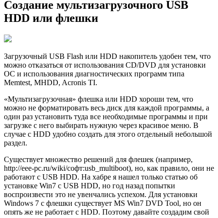
Создание мультизагрузочного USB
HDD или флешки
Загрузочный USB Flash или HDD накопитель удобен тем, что
можно отказаться от использования CD/DVD для установки
ОС и использования диагностических программ типа
Memtest, MHDD, Acronis TI.
«Мультизагрузочная» флешка или HDD хороши тем, что
можно не форматировать весь диск для каждой программы, а
один раз установить туда все необходимые программы и при
загрузке с него выбирать нужную через красивое меню. В
случае с HDD удобно создать для этого отдельный небольшой
раздел.
Существует множество решений для флешек (например,
http://eee-pc.ru/wiki/софт:usb_multiboot), но, как правило, они не
работают с USB HDD. На хабре я нашел только статью об
установке Win7 с USB HDD, но год назад попытки
воспроизвести это не увенчались успехом. Для установки
Windows 7 с флешки существует MS Win7 DVD Tool, но он
опять же не работает с HDD. Поэтому давайте создадим свой