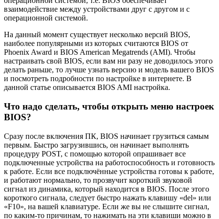
операционной системой, т.е. BIOS обеспечивает
взаимодействие между устройствами друг с другом и с
операционной системой.
На данный момент существует несколько версий BIOS,
наиболее популярными из которых считаются BIOS от
Phoenix Award и BIOS American Megatrends (AMI). Чтобы
настраивать свой BIOS, если вам ни разу не доводилось этого
делать раньше, то лучше узнать версию и модель вашего BIOS
и посмотреть подробности по настройке в интернете. В
данной статье описывается BIOS AMI настройка.
Что надо сделать, чтобы открыть меню настроек
BIOS?
Сразу после включения ПК, BIOS начинает грузиться самым
первым. Быстро загрузившись, он начинает выполнять
процедуру POST, с помощью которой опрашивает все
подключенные устройства на работоспособность и готовность
к работе. Если все подключённые устройства готовы к работе,
и работают нормально, то прозвучит короткий звуковой
сигнал из динамика, который находится в BIOS. После этого
короткого сигнала, следует быстро нажать клавишу «del» или
«F10», на вашей клавиатуре. Если же вы не слышите сигнал,
по каким-то причинам, то нажимать на эти клавиши можно в