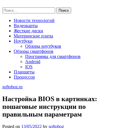
Skip
softoboz.ru
to
Найти:
content
Новости технологий
Видеокарты
Жесткие диски
Материнские платы
Ноутбуки
Обзоры ноутбуков
Обзоры смартфонов
Программы для смартфонов
Android
IOS
Планшеты
Процессор
softoboz.ru
Настройка BIOS в картинках:
пошаговые инструкции по
правильным параметрам
Posted on
13/05/2022
by
softoboz