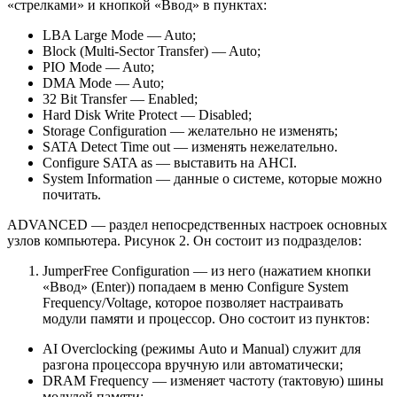
«стрелками» и кнопкой «Ввод» в пунктах:
LBA Large Mode — Auto;
Block (Multi-Sector Transfer) — Auto;
PIO Mode — Auto;
DMA Mode — Auto;
32 Bit Transfer — Enabled;
Hard Disk Write Protect — Disabled;
Storage Configuration — желательно не изменять;
SATA Detect Time out — изменять нежелательно.
Configure SATA as — выставить на AHCI.
System Information — данные о системе, которые можно
почитать.
ADVANCED — раздел непосредственных настроек основных
узлов компьютера. Рисунок 2. Он состоит из подразделов:
JumperFree Configuration — из него (нажатием кнопки
«Ввод» (Enter)) попадаем в меню Configure System
Frequency/Voltage, которое позволяет настраивать
модули памяти и процессор. Оно состоит из пунктов:
AI Overclocking (режимы Auto и Manual) служит для
разгона процессора вручную или автоматически;
DRAM Frequency — изменяет частоту (тактовую) шины
модулей памяти;