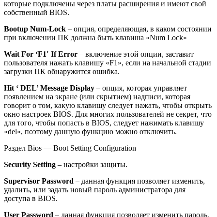
которые подключены через платы расширения и имеют свой
собственный BIOS.
Bootup Num-Lock
– опция, определяющая, в каком состоянии
при включении ПК должна быть клавиша «Num Lock»
Wait For ‘F1′ If Error
– включение этой опции, заставит
пользователя нажать клавишу «F1», если на начальной стадии
загрузки ПК обнаружится ошибка.
Hit ‘ DEL’ Message Display
– опция, которая управляет
появлением на экране (или скрытием) надписи, которая
говорит о том, какую клавишу следует нажать, чтобы открыть
окно настроек BIOS. Для многих пользователей не секрет, что
для того, чтобы попасть в BIOS, следует нажимать клавишу
«del», поэтому данную функцию можно отключить.
Раздел Bios — Boot Setting Configuration
Security Setting
– настройки защиты.
Supervisor Password
– данная функция позволяет изменить,
удалить, или задать новый пароль администратора для
доступа в BIOS.
User Password
– данная функция позволяет изменить пароль,