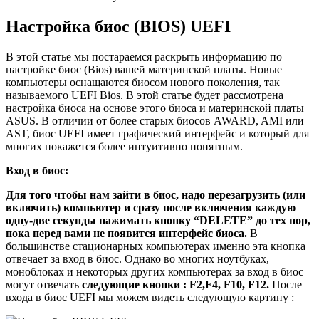
Настройка биос (BIOS) UEFI
В этой статье мы постараемся раскрыть информацию по
настройке биос (Bios) вашей материнской платы. Новые
компьютеры оснащаются биосом нового поколения, так
называемого UEFI Bios. В этой статье будет рассмотрена
настройка биоса на основе этого биоса и материнской платы
ASUS. В отличии от более старых биосов AWARD, AMI или
AST, биос UEFI имеет графический интерфейс и который для
многих покажется более интуитивно понятным.
Вход в биос:
Для того чтобы нам зайти в биос, надо перезагрузить (или
включить) компьютер и сразу после включения каждую
одну-две секунды нажимать кнопку “
DELETE
” до тех пор,
пока перед вами не появится интерфейс биоса.
В
большинстве стационарных компьютерах именно эта кнопка
отвечает за вход в биос. Однако во многих ноутбуках,
моноблоках и некоторых других компьютерах за вход в биос
могут отвечать
следующие кнопки :
F
2,
F
4,
F
10,
F
12.
После
входа в биос UEFI мы можем видеть следующую картину :