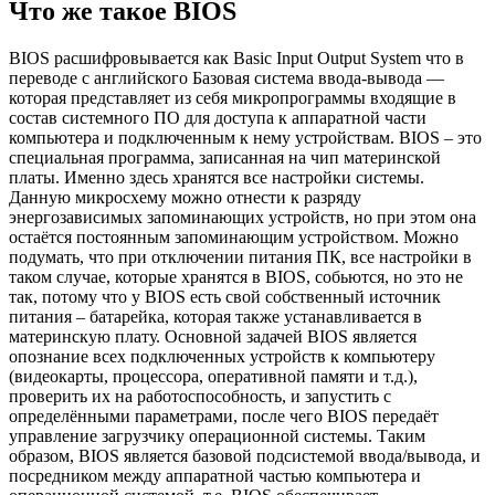
Что же такое BIOS
BIOS расшифровывается как Basic Input Output System что в
переводе с английского Базовая система ввода-вывода —
которая представляет из себя микропрограммы входящие в
состав системного ПО для доступа к аппаратной части
компьютера и подключенным к нему устройствам. BIOS – это
специальная программа, записанная на чип материнской
платы. Именно здесь хранятся все настройки системы.
Данную микросхему можно отнести к разряду
энергозависимых запоминающих устройств, но при этом она
остаётся постоянным запоминающим устройством. Можно
подумать, что при отключении питания ПК, все настройки в
таком случае, которые хранятся в BIOS, собьются, но это не
так, потому что у BIOS есть свой собственный источник
питания – батарейка, которая также устанавливается в
материнскую плату. Основной задачей BIOS является
опознание всех подключенных устройств к компьютеру
(видеокарты, процессора, оперативной памяти и т.д.),
проверить их на работоспособность, и запустить с
определёнными параметрами, после чего BIOS передаёт
управление загрузчику операционной системы. Таким
образом, BIOS является базовой подсистемой ввода/вывода, и
посредником между аппаратной частью компьютера и