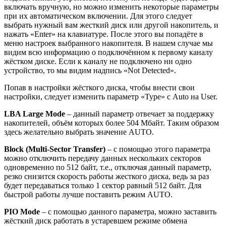
включать вручную, но можно изменить некоторые параметры
при их автоматическом включении. Для этого следует
выбрать нужный вам жесткий диск или другой накопитель, и
нажать «Enter» на клавиатуре. После этого вы попадёте в
меню настроек выбранного накопителя. В нашем случае мы
видим всю информацию о подключённом к первому каналу
жёстком диске. Если к каналу не подключено ни одно
устройство, то мы видим надпись «Not Detected».
Попав в настройки жёсткого диска, чтобы внести свои
настройки, следует изменить параметр «Type» с Auto на User.
LBA Large Mode
– данный параметр отвечает за поддержку
накопителей, объём которых более 504 Мбайт. Таким образом
здесь желательно выбрать значение AUTO.
Block (Multi-Sector Transfer)
– с помощью этого параметра
можно отключить передачу данных нескольких секторов
одновременно по 512 байт, т.е., отключая данный параметр,
резко снизится скорость работы жесткого диска, ведь за раз
будет передаваться только 1 сектор равный 512 байт. Для
быстрой работы лучше поставить режим AUTO.
PIO Mode
– с помощью данного параметра, можно заставить
жёсткий диск работать в устаревшем режиме обмена