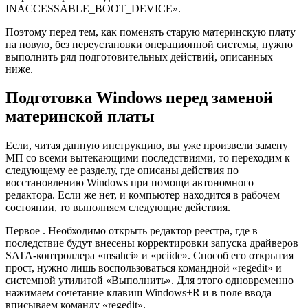
INACCESSABLE_BOOT_DEVICE».
Поэтому перед тем, как поменять старую материнскую плату
на новую, без переустановки операционной системы, нужно
выполнить ряд подготовительных действий, описанных
ниже.
Подготовка Windows перед заменой
материнской платы
Если, читая данную инструкцию, вы уже произвели замену
МП со всеми вытекающими последствиями, то переходим к
следующему ее разделу, где описаны действия по
восстановлению Windows при помощи автономного
редактора. Если же нет, и компьютер находится в рабочем
состоянии, то выполняем следующие действия.
Первое . Необходимо открыть редактор реестра, где в
последствие будут внесены корректировки запуска драйверов
SATA-контроллера «msahci» и «pciide». Способ его открытия
прост, нужно лишь воспользоваться командной «regedit» и
системной утилитой «Выполнить». Для этого одновременно
нажимаем сочетание клавиш Windows+R и в поле ввода
вписываем команду «regedit».