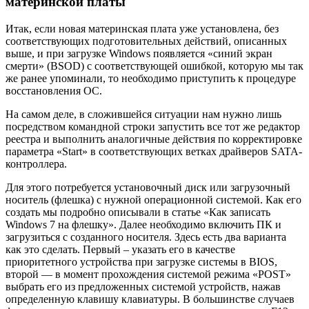
материнской платы
Итак, если новая материнская плата уже установлена, без
соответствующих подготовительных действий, описанных
выше, и при загрузке Windows появляется «синий экран
смерти» (BSOD) с соответствующей ошибкой, которую мы так
же ранее упоминали, то необходимо приступить к процедуре
восстановления ОС.
На самом деле, в сложившейся ситуации нам нужно лишь
посредством командной строки запустить все тот же редактор
реестра и выполнить аналогичные действия по корректировке
параметра «Start» в соответствующих ветках драйверов SATA-
контроллера.
Для этого потребуется установочный диск или загрузочный
носитель (флешка) с нужной операционной системой. Как его
создать мы подробно описывали в статье «Как записать
Windows 7 на флешку». Далее необходимо включить ПК и
загрузиться с созданного носителя. Здесь есть два варианта
как это сделать. Первый – указать его в качестве
приоритетного устройства при загрузке системы в BIOS,
второй — в момент прохождения системой режима «POST»
выбрать его из предложенных системой устройств, нажав
определенную клавишу клавиатуры. В большинстве случаев