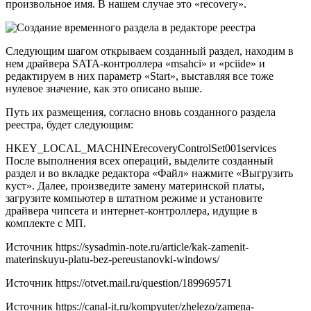
произвольное имя. В нашем случае это «recovery».
Следующим шагом открываем созданный раздел, находим в
нем драйвера SATA-контроллера «msahci» и «pciide» и
редактируем в них параметр «Start», выставляя все тоже
нулевое значение, как это описано выше.
Путь их размещения, согласно вновь созданного раздела
реестра, будет следующим:
HKEY_LOCAL_MACHINErecoveryControlSet001services
После выполнения всех операций, выделите созданный
раздел и во вкладке редактора «Файл» нажмите «Выгрузить
куст». Далее, произведите замену материнской платы,
загрузите компьютер в штатном режиме и установите
драйвера чипсета и интернет-контроллера, идущие в
комплекте с МП.
Источник
https://sysadmin-note.ru/article/kak-zamenit-
materinskuyu-platu-bez-pereustanovki-windows/
Источник
https://otvet.mail.ru/question/189969571
Источник
https://canal-it.ru/kompyuter/zhelezo/zamena-