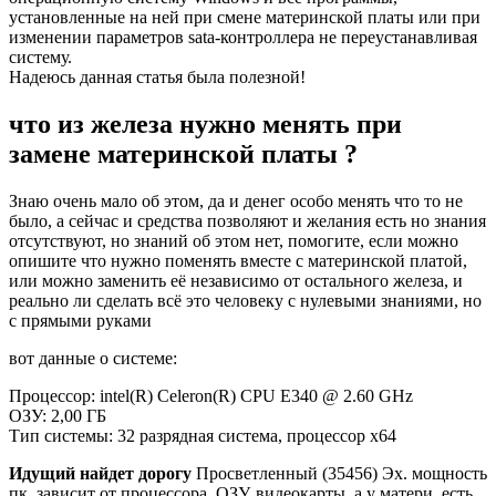
установленные на ней при смене материнской платы или при
изменении параметров sata-контроллера не переустанавливая
систему.
Надеюсь данная статья была полезной!
что из железа нужно менять при
замене материнской платы ?
Знаю очень мало об этом, да и денег особо менять что то не
было, а сейчас и средства позволяют и желания есть но знания
отсутствуют, но знаний об этом нет, помогите, если можно
опишите что нужно поменять вместе с материнской платой,
или можно заменить её независимо от остального железа, и
реально ли сделать всё это человеку с нулевыми знаниями, но
с прямыми руками
вот данные о системе:
Процессор: intel(R) Celeron(R) CPU E340 @ 2.60 GHz
ОЗУ: 2,00 ГБ
Тип системы: 32 разрядная система, процессор х64
Идущий найдет дорогу
Просветленный (35456) Эх. мощность
пк, зависит от процессора, ОЗУ, видеокарты. а у матери, есть