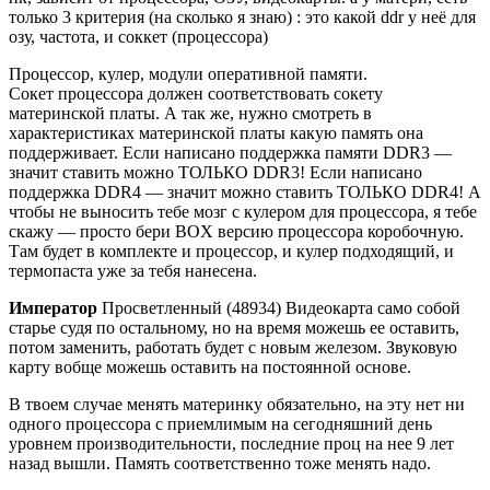
только 3 критерия (на сколько я знаю) : это какой ddr у неё для
озу, частота, и соккет (процессора)
Процессор, кулер, модули оперативной памяти.
Сокет процессора должен соответствовать сокету
материнской платы. А так же, нужно смотреть в
характеристиках материнской платы какую память она
поддерживает. Если написано поддержка памяти DDR3 —
значит ставить можно ТОЛЬКО DDR3! Если написано
поддержка DDR4 — значит можно ставить ТОЛЬКО DDR4! А
чтобы не выносить тебе мозг с кулером для процессора, я тебе
скажу — просто бери BOX версию процессора коробочную.
Там будет в комплекте и процессор, и кулер подходящий, и
термопаста уже за тебя нанесена.
Император
Просветленный (48934) Видеокарта само собой
старье судя по остальному, но на время можешь ее оставить,
потом заменить, работать будет с новым железом. Звуковую
карту вобще можешь оставить на постоянной основе.
В твоем случае менять материнку обязательно, на эту нет ни
одного процессора с приемлимым на сегодняшний день
уровнем производительности, последние проц на нее 9 лет
назад вышли. Память соответственно тоже менять надо.