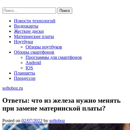
Skip
softoboz.ru
to
Найти:
content
Новости технологий
Видеокарты
Жесткие диски
Материнские платы
Ноутбуки
Обзоры ноутбуков
Обзоры смартфонов
Программы для смартфонов
Android
IOS
Планшеты
Процессор
softoboz.ru
Ответы: что из железа нужно менять
при замене материнской платы?
Posted on
02/07/2022
by
softoboz