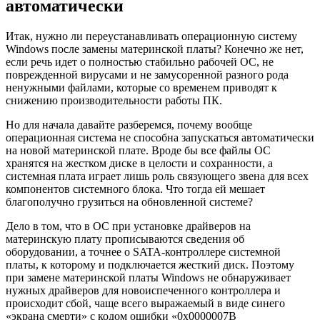
автоматически
Итак, нужно ли переустанавливать операционную систему
Windows после замены материнской платы? Конечно же нет,
если речь идет о полностью стабильно рабочей ОС, не
поврежденной вирусами и не замусоренной разного рода
ненужными файлами, которые со временем приводят к
снижению производительности работы ПК.
Но для начала давайте разберемся, почему вообще
операционная система не способна запускаться автоматически
на новой материнской плате. Вроде бы все файлы ОС
хранятся на жестком диске в целости и сохранности, а
системная плата играет лишь роль связующего звена для всех
компонентов системного блока. Что тогда ей мешает
благополучно грузиться на обновленной системе?
Дело в том, что в ОС при установке драйверов на
материнскую плату прописываются сведения об
оборудовании, а точнее о SATA-контроллере системной
платы, к которому и подключается жесткий диск. Поэтому
при замене материнской платы Windows не обнаруживает
нужных драйверов для новоиспеченного контроллера и
происходит сбой, чаще всего выражаемый в виде синего
«экрана смерти» с кодом ошибки «0x0000007B