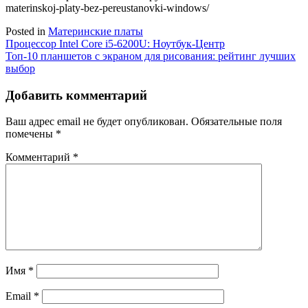
materinskoj-platy-bez-pereustanovki-windows/
Posted in
Материнские платы
Навигация
Процессор Intel Core i5-6200U: Ноутбук-Центр
Топ-10 планшетов с экраном для рисования: рейтинг лучших
по
выбор
записям
Добавить комментарий
Ваш адрес email не будет опубликован.
Обязательные поля
помечены
*
Комментарий
*
Имя
*
Email
*