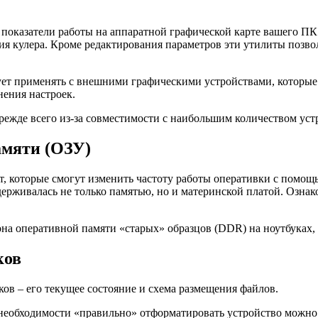
показатели работы на аппаратной графической карте вашего ПК 
ения кулера. Кроме редактирования параметров эти утилиты поз
ет применять с внешними графическими устройствами, которые 
нения настроек.
ежде всего из-за совместимости с наибольшим количеством уст
амяти (ОЗУ)
лит, которые смогут изменить частоту работы оперативки с пом
ддерживалась не только памятью, но и материнской платой. Озна
а оперативной памяти «старых» образцов (DDR) на ноутбуках, о
ков
в – его текущее состояние и схема размещения файлов.
 необходимости «правильно» отформатировать устройство можно