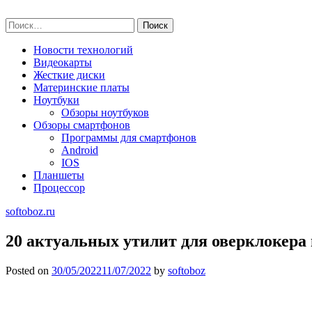
Skip
softoboz.ru
to
Найти:
content
Новости технологий
Видеокарты
Жесткие диски
Материнские платы
Ноутбуки
Обзоры ноутбуков
Обзоры смартфонов
Программы для смартфонов
Android
IOS
Планшеты
Процессор
softoboz.ru
20 актуальных утилит для оверклокера в
Posted on
30/05/2022
11/07/2022
by
softoboz