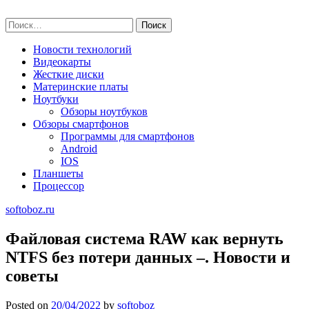
Skip
softoboz.ru
to
Найти:
content
Новости технологий
Видеокарты
Жесткие диски
Материнские платы
Ноутбуки
Обзоры ноутбуков
Обзоры смартфонов
Программы для смартфонов
Android
IOS
Планшеты
Процессор
softoboz.ru
Файловая система RAW как вернуть
NTFS без потери данных –. Новости и
советы
Posted on
20/04/2022
by
softoboz