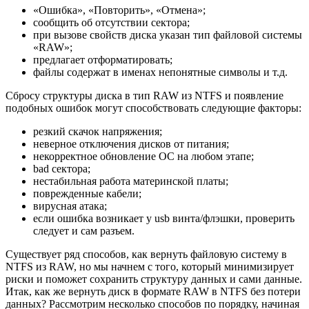
«Ошибка», «Повторить», «Отмена»;
сообщить об отсутствии сектора;
при вызове свойств диска указан тип файловой системы
«RAW»;
предлагает отформатировать;
файлы содержат в именах непонятные символы и т.д.
Сбросу структуры диска в тип RAW из NTFS и появление
подобных ошибок могут способствовать следующие факторы:
резкий скачок напряжения;
неверное отключения дисков от питания;
некорректное обновление ОС на любом этапе;
bad сектора;
нестабильная работа материнской платы;
поврежденные кабели;
вирусная атака;
если ошибка возникает у usb винта/флэшки, проверить
следует и сам разъем.
Существует ряд способов, как вернуть файловую систему в
NTFS из RAW, но мы начнем с того, который минимизирует
риски и поможет сохранить структуру данных и сами данные.
Итак, как же вернуть диск в формате RAW в NTFS без потери
данных? Рассмотрим несколько способов по порядку, начиная