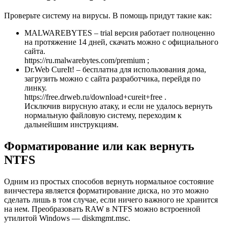
Проверьте систему на вирусы. В помощь придут такие как:
MALWAREBYTES – trial версия работает полноценно
на протяжение 14 дней, скачать можно с официального
сайта.
https://ru.malwarebytes.com/premium ;
Dr.Web CureIt! – бесплатна для использования дома,
загрузить можно с сайта разработчика, перейдя по
линку.
https://free.drweb.ru/download+cureit+free .
Исключив вирусную атаку, и если не удалось вернуть
нормальную файловую систему, переходим к
дальнейшим инструкциям.
Форматирование или как вернуть
NTFS
Одним из простых способов вернуть нормальное состояние
винчестера является форматирование диска, но это можно
сделать лишь в том случае, если ничего важного не хранится
на нем. Преобразовать RAW в NTFS можно встроенной
утилитой Windows — diskmgmt.msc.