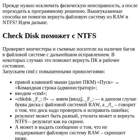
Прежде нужно исключить физическую неисправность, а после
переходить к программному решению. Вышеуказанные
способы не помогли вернуть файловую систему из RAW в
NTFS? Идем дальше.
Check Disk поможет с NTFS
Проверяет винчестеры и съемные носители на наличие багов
в файловой системе с дальнейшим исправлением. В
некоторых случаях это поможет вернуть ПК в рабочее
состояние.
Запускаем cmd с повышенными привилегиями:
правой клавишей мыши (далее ПКМ) «Пуск» →
«Командная строка (администратор)»;
вводим «cmd»;
«chkdsk _F_: /f» → жмем [ввод], _F_: — в данном случае
буква диска с файловой системой RAW, а _/f_ – говорит
о том, что диск надо проверить и исправить ошибки;
результат может быть разный, утилита может и вернуть
NTFS – результат как на скрине.
А может и выдать сообщение о том, что не
поддерживает файловую систему RAW – скриншот
ниже.