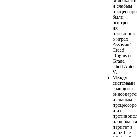
видеокарто
и слабым
процессор
были
быстрее
их
противопо
в играх
Assassin’s
Creed
Origins и
Grand
Theft Auto
V.
Между
системами
с мощной
видеокарто
и слабым
процессор
и их
противопо
наблюдался
паритет в
игре The