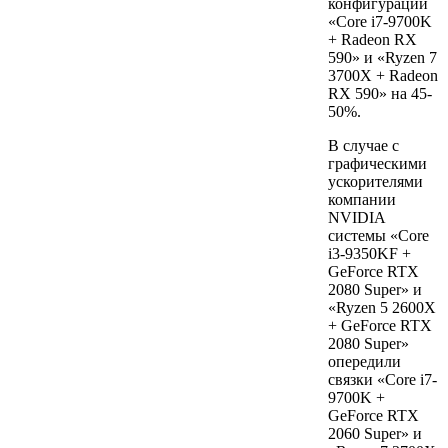
конфигураций
«Core i7-9700K
+ Radeon RX
590» и «Ryzen 7
3700Х + Radeon
RX 590» на 45-
50%.
В случае с
графическими
ускорителями
компании
NVIDIA
системы «Core
i3-9350KF +
GeForce RTX
2080 Super» и
«Ryzen 5 2600X
+ GeForce RTX
2080 Super»
опередили
связки «Core i7-
9700K +
GeForce RTX
2060 Super» и