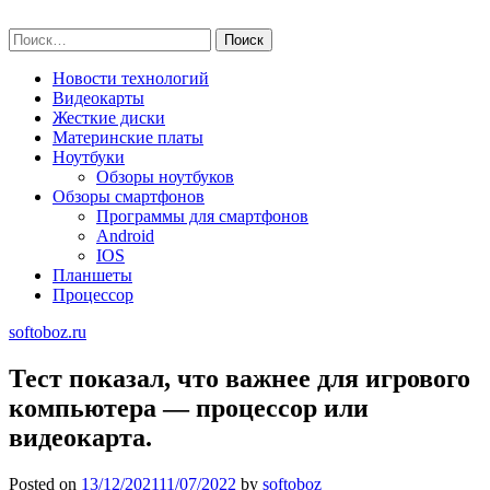
Skip
softoboz.ru
to
Найти:
content
Новости технологий
Видеокарты
Жесткие диски
Материнские платы
Ноутбуки
Обзоры ноутбуков
Обзоры смартфонов
Программы для смартфонов
Android
IOS
Планшеты
Процессор
softoboz.ru
Тест показал, что важнее для игрового
компьютера — процессор или
видеокарта.
Posted on
13/12/2021
11/07/2022
by
softoboz