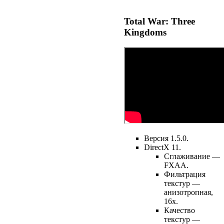
Total War: Three
Kingdoms
Версия 1.5.0.
DirectX 11.
Сглаживание —
FXAA.
Фильтрация
текстур —
анизотропная,
16х.
Качество
текстур —