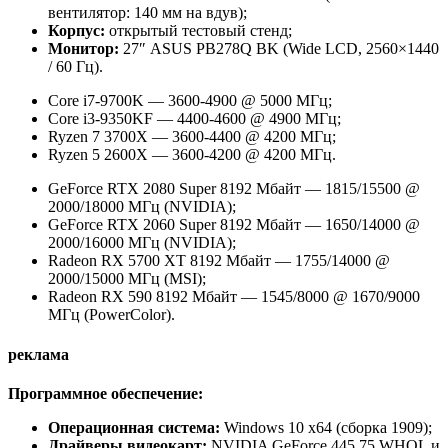
вентилятор: 140 мм на вдув);
Корпус:
открытый тестовый стенд;
Монитор:
27″ ASUS PB278Q BK (Wide LCD, 2560×1440
/ 60 Гц).
Core i7-9700K — 3600-4900 @ 5000 МГц;
Core i3-9350KF — 4400-4600 @ 4900 МГц;
Ryzen 7 3700X — 3600-4400 @ 4200 МГц;
Ryzen 5 2600Х — 3600-4200 @ 4200 МГц.
GeForce RTX 2080 Super 8192 Мбайт — 1815/15500 @
2000/18000 МГц (NVIDIA);
GeForce RTX 2060 Super 8192 Мбайт — 1650/14000 @
2000/16000 МГц (NVIDIA);
Radeon RX 5700 XT 8192 Мбайт — 1755/14000 @
2000/15000 МГц (MSI);
Radeon RX 590 8192 Мбайт — 1545/8000 @ 1670/9000
МГц (PowerColor).
реклама
Программное обеспечение:
Операционная система:
Windows 10 x64 (сборка 1909);
Драйверы видеокарт:
NVIDIA GeForce 445.75 WHQL и