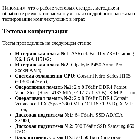
Напомним, что о работе тестовых стендов, методике и
обработке результатов можно узнать из подробного рассказа о
тестировании комплектующих в играх.
Тестовая конфигурация
Тесты проводились на следующем стенде:
Материнская плата №1:
ASRock Fatal1ty Z370 Gaming
K6, LGA 1151v2;
Материнская плата №2:
Gigabyte B450 Aorus Pro,
Socket АМ4;
Система охлаждения CPU:
Corsair Hydro Series H105
(~1300 об/мин);
Оперативная память №1:
2 x 8 Гбайт DDR4 Patriot
Viper Steel (Spec: 4133 МГц / CL17 / 1.35 В), X.M.P. — on;
Оперативная память №2:
2 x 8 Гбайт DDR4 Corsair
Vengeance LPX (Spec: 3800 МГц / CL16 / 1.35 В), X.M.P.
— on;
Дисковая подсистема №1:
64 Гбайт, SSD ADATA
SX900;
Дисковая подсистема №2:
500 Гбайт SSD Samsung 860
EVO;
Блок питания:
Corsair HX850 850 Ватт (штатный