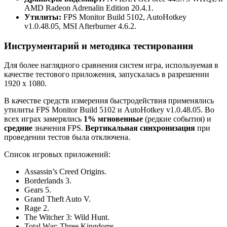
AMD Radeon Adrenalin Edition 20.4.1.
Утилиты:
FPS Monitor Build 5102, AutoHotkey
v1.0.48.05, MSI Afterburner 4.6.2.
Инструментарий и методика тестирования
Для более наглядного сравнения систем игра, используемая в
качестве тестового приложения, запускалась в разрешении
1920 х 1080.
В качестве средств измерения быстродействия применялись
утилиты FPS Monitor Build 5102 и AutoHotkey v1.0.48.05. Во
всех играх замерялись
1% мгновенные
(редкие события) и
средние
значения FPS.
Вертикальная синхронизация
при
проведении тестов была отключена.
Список игровых приложений:
Assassin’s Creed Origins.
Borderlands 3.
Gears 5.
Grand Theft Auto V.
Rage 2.
The Witcher 3: Wild Hunt.
Total War: Three Kingdoms.