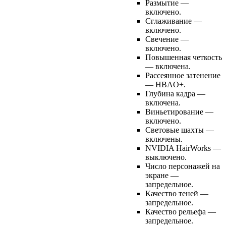
Размытие —
включено.
Сглаживание —
включено.
Свечение —
включено.
Повышенная четкость
— включена.
Рассеянное затенение
— HBAO+.
Глубина кадра —
включена.
Виньетирование —
включено.
Световые шахты —
включены.
NVIDIA HairWorks —
выключено.
Число персонажей на
экране —
запредельное.
Качество теней —
запредельное.
Качество рельефа —
запредельное.