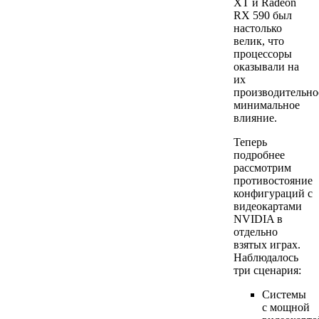
XT и Radeon
RX 590 был
настолько
велик, что
процессоры
оказывали на
их
производительно
минимальное
влияние.
Теперь
подробнее
рассмотрим
противостояние
конфигураций с
видеокартами
NVIDIA в
отдельно
взятых играх.
Наблюдалось
три сценария:
Системы
с мощной